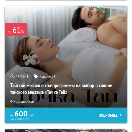
61
%
до
15:03:40
Купили:
23
Тайский массаж и спа-программы на выбор в салоне
тайского массажа «Точка Тай»
Чертановская
600
ПОДРОБНЕЕ
от
руб.
до
22000
руб.