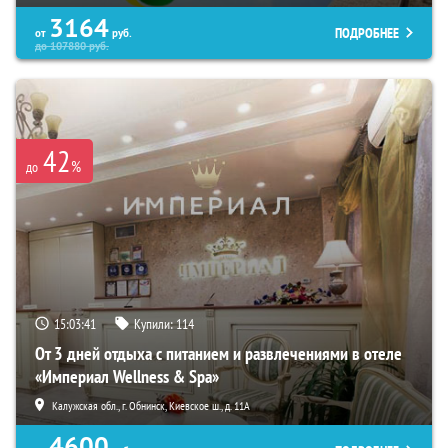
3164
ПОДРОБНЕЕ
от
руб.
до
107880
руб.
42
%
до
15:03:40
Купили:
114
От 3 дней отдыха с питанием и развлечениями в отеле
«Империал Wellness & Spa»
Калужская обл., г. Обнинск, Киевское ш., д. 11А
4600