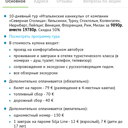
Основное
Адреса
Отзывы
Вопросы по акции
10-дневный тур «Итальянские каникулы» от компании
«Северная Столица»: Хельсинки, Турку, Стокгольм, Копенгаген,
Нюрнберг, Лейпциг, Венеция, Флоренция, Рим, Милан за
9890р.
вместо 19780р.
Скидка 50%
Посмотреть программу тура
В стоимость купона входит:
проезд на комфортабельном автобусе
проживание и завтраки в отелях туристического класса (в
номерах – душ, туалет, телефон, телевизор)
сопровождение и экскурсии с русскоговорящим гидом.
все обзорные экскурсии
Дополнительно оплачивается (обязательно):
билет на паром - 79 € (размещение в 4-местных каютах)
топливный сбор - 70 €
дорожный сбор - 40 €
Дополнительно оплачивается (желательно):
одноместный номер - 130 €
1 завтрак на пароме Silja Line - 12 € (взрослый), 7 € (дети до
17 лет)