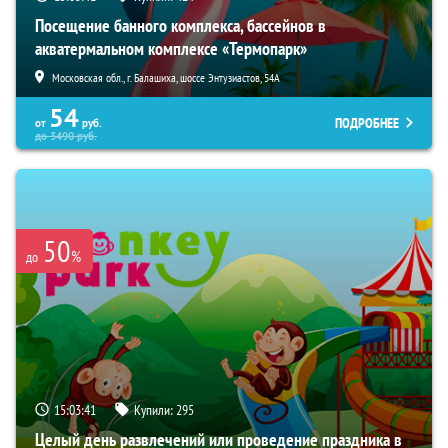
Посещение банного комплекса, бассейнов в
акватермальном комплексе «Термопарк»
Московская обл., г. Балашиха, шоссе Энтузиастов, 54А
54
ПОДРОБНЕЕ
от
руб.
до
3490
руб.
50
%
до
15:03:40
Купили:
295
Целый день развлечений или проведение праздника в