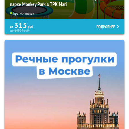
парке Monkey Park в ТРК Mari
Братиславская
315
ПОДРОБНЕЕ
от
руб.
до
16500
руб.