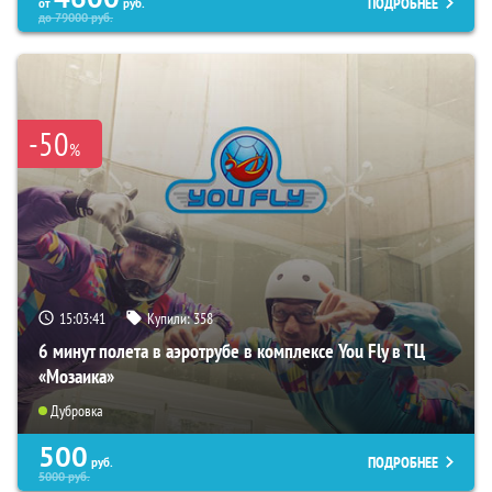
ПОДРОБНЕЕ
от
руб.
до
79000
руб.
-50
%
15:03:40
Купили:
358
6 минут полета в аэротрубе в комплексе You Fly в ТЦ
«Мозаика»
Дубровка
500
ПОДРОБНЕЕ
руб.
5000
руб.