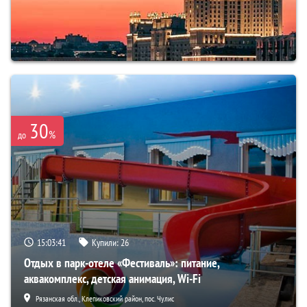
30
%
до
15:03:40
Купили:
26
Отдых в парк-отеле «Фестиваль»: питание,
аквакомплекс, детская анимация, Wi-Fi
Рязанская обл., Клепиковский район, пос. Чулис