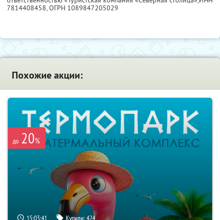
ответственностью «Туристская компания «Северная столица»,
ИНН
7814408458
, ОГРН 1089847205029
Похожие акции:
20
%
до
15:03:40
Купили:
424