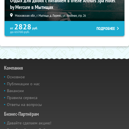
Отдых для двоих с питанием в отеле Arthurs Spa Hotel
by Mercure в Мытищах
Московская обл., г. Мытищи, д. Ларево, ул. Хвойная, стр. 26
2828
ПОДРОБНЕЕ
от
руб.
до
65700
руб.
Компания
Основное
Публикации о нас
Вакансии
Правила сервиса
Ответы на вопросы
Бизнес-Партнёрам
Давайте сделаем акцию!