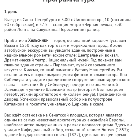
1 день
Выезд из Санкт-Петербурга в 5.00 с Лиговского пр., 10 (гостиница
«Октябрьская»), в 5.15 — станция метро «Чёрная речка», 5.30 —
район Ленты на Савушкина. Пересечение границ.
Прибытие в
Хельсинки
— город, основанный королем Густавом
Вааза в 1550 году как торговый и мореходный город. В ходе
автобусной экскурсии вы увидите здания, построенные в
национальном романтическом стиле: Центральный вокзал,
Драматический театр, Национальный музей. Гид покажет вам
главное здание страны – Парламент, музей современного
искусства Киасма, конный памятник Густаву Маннергейму. Вы
остановитесь в парке выдающегося финского композитора Яна
Сибелиуса и увидите грандиозное сооружение авангардистского
плана — памятник Яну Сибелиусу; проедете по знаменитой
Эспланаде и увидите Шведский театр (который был построен
петербургским архитектором Николаем Бенуа), Президентский
дворец, Успенский православный собор на полуострове
Катаянока и посетите уникальную Церковь в скале.
Вас ждёт остановка на Сенатской площади, которая является
одним из самых известных архитектурных ансамблей Европы,
наиболее четко выдержанных в рамках неоклассицизма. Здесь вы
увидите Кафедральный собор, созданный гением Энгеля (1852);
здание Государственного совета (1822), где в настоящее время