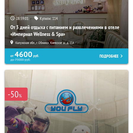
08:58:59
Купили:
114
От 3 дней отдыха с питанием и развлечениями в отеле
«Империал Wellness & Spa»
Калужская обл., г. Обнинск, Киевское ш., д. 11А
4600
ПОДРОБНЕЕ
от
руб.
до
79000
руб.
-50
%