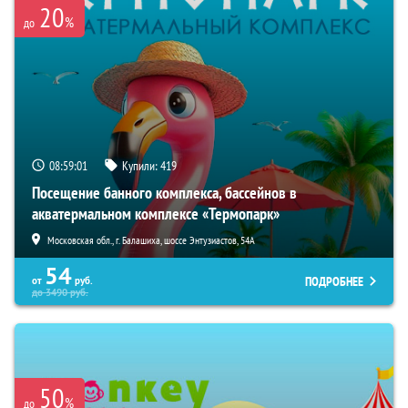
20
%
до
08:58:59
Купили:
419
Посещение банного комплекса, бассейнов в
акватермальном комплексе «Термопарк»
Московская обл., г. Балашиха, шоссе Энтузиастов, 54А
54
ПОДРОБНЕЕ
от
руб.
до
3490
руб.
50
%
до