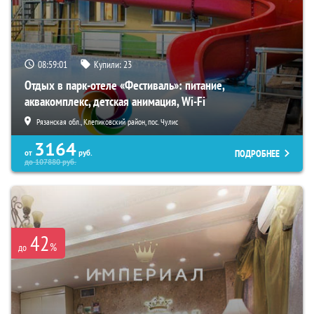
08:58:59
Купили:
23
Отдых в парк-отеле «Фестиваль»: питание,
аквакомплекс, детская анимация, Wi-Fi
Рязанская обл., Клепиковский район, пос. Чулис
3164
ПОДРОБНЕЕ
от
руб.
до
107880
руб.
42
%
до