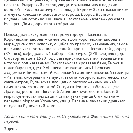
посетите Рыцарский остров, увидите усыпальницу шведских
королей – Ридарсхолмчурка, площадь Биргеру Ярла с памятником
этому полководцу и основателю города, Дворец Врангеля —
крупнейший особняк XVII века в Стокгольме, набережную озера
Меларен, Дом дворянского собрания.
Пешеходная экскурсия по старому городу — Гамластан:
Королевский дворец — самое большой королевский дворец в
мире, до сих пор использующийся по прямому назначению, самое
красивое частное здание северной Европы — Тессинский дворец
(XVII век), кафедральный собор — Сторчурка (XVII век), площадь
Сторторгет, где в 1520 году развернулись события, вошедшие в
историю под названием Стокгольмская кровавая баня, Биржа в
стиле барокко, где с XVIII века расположились Шведская
академия и Биржа; самый маленький памятник шведской столицы
«Мальчик, смотрящий на луну», высота которого всего несколько
сантиметров, Купеческая площадь с расположенным на ней
памятником со знаменитой Статуи св. Георгия, побеждающего
Дракона, ресторан Шведской Академии художеств «Золотой
мир», Купеческая площадь и самая узкая улица Стокгольма —
переулок Мортона Упрямого, улица Палача и памятник древнего
искусства Рунический камень.
Посадка на паром Viking Line. Отправление в Финляндию. Ночь на
пароме.
3 день