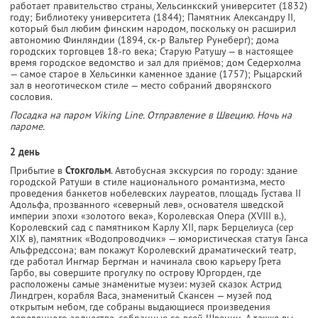
работает правительство страны, Хельсинкский университет (1832)
году; Библиотеку университета (1844); Памятник Александру II,
который был любим финским народом, поскольку он расширил
автономию Финляндии (1894, ск-р Вальтер Рунеберг); дома
городских торговцев 18-го века; Старую Ратушу — в настоящее
время городское ведомство и зал для приёмов; дом Седерхолма
— самое старое в Хельсинки каменное здание (1757); Рыцарский
зал в неоготическом стиле — место собраний дворянского
сословия.
Посадка на паром Viking Line. Отправление в Швецию. Ночь на
пароме.
2 день
Прибытие в
Стокгольм
. Автобусная экскурсия по городу: здание
городской Ратуши в стиле национального романтизма, место
проведения банкетов нобелевских лауреатов, площадь Густава II
Адольфа, прозванного «северный лев», основателя шведской
империи эпохи «золотого века», Королевская Опера (XVIII в.),
Королевский сад с памятником Карлу XII, парк Берцелиуса (сер
XIX в), памятник «Водопроводчик» — юмористическая статуя Ганса
Альфредссона; вам покажут Королевский драматический театр,
где работал Ингмар Бергман и начинала свою карьеру Грета
Гарбо, вы совершите прогулку по острову Юргорден, где
расположены самые знаменитые музеи: музей сказок Астрид
Линдгрен, корабля Васа, знаменитый Скансен — музей под
открытым небом, где собраны выдающиеся произведения
деревянного зодчества, собранные со всей Швеции. А также вы