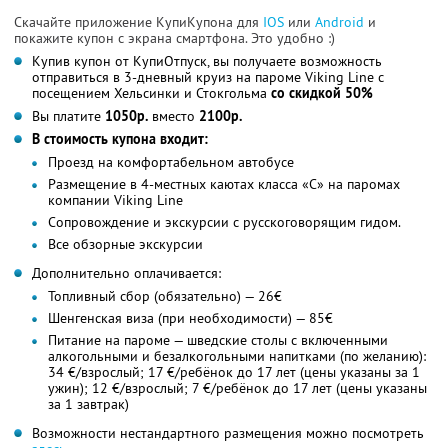
Скачайте приложение КупиКупона для
IOS
или
Android
и
покажите купон с экрана смартфона. Это удобно :)
Купив купон от КупиОтпуск, вы получаете возможность
отправиться в 3-дневный круиз на пароме Viking Line с
посещением Хельсинки и Стокгольма
со скидкой 50%
Вы платите
1050р.
вместо
2100р.
В стоимость купона входит:
Проезд на комфортабельном автобусе
Размещение в 4-местных каютах класса «С» на паромах
компании Viking Line
Сопровождение и экскурсии с русскоговорящим гидом.
Все обзорные экскурсии
Дополнительно оплачивается:
Топливный сбор (обязательно) — 26€
Шенгенская виза (при необходимости) — 85€
Питание на пароме — шведские столы с включенными
алкогольными и безалкогольными напитками (по желанию):
34 €/взрослый; 17 €/ребёнок до 17 лет (цены указаны за 1
ужин); 12 €/взрослый; 7 €/ребёнок до 17 лет (цены указаны
за 1 завтрак)
Возможности нестандартного размещения можно посмотреть