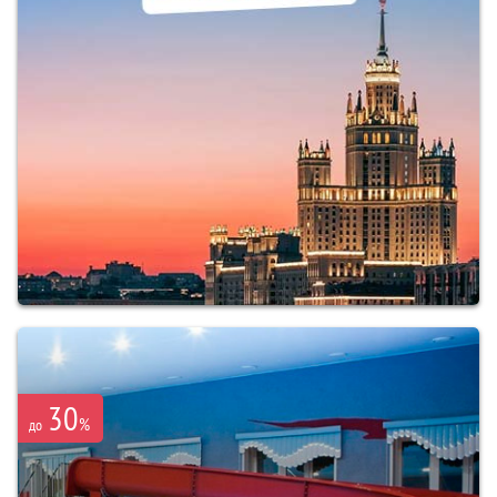
30
%
до