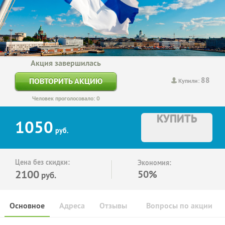
Акция завершилась
88
ПОВТОРИТЬ АКЦИЮ
Купили:
Человек проголосовало: 0
КУПИТЬ
1050
руб.
Цена без скидки:
Экономия:
2100
50%
руб.
Основное
Адреса
Отзывы
Вопросы по акции