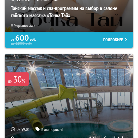
Тайский массаж и спа-программы на выбор в салоне
тайского массажа «Точка Тай»
Чертановская
600
ПОДРОБНЕЕ
от
руб.
до
22000
руб.
30
%
до
08:58:59
Купи первым!