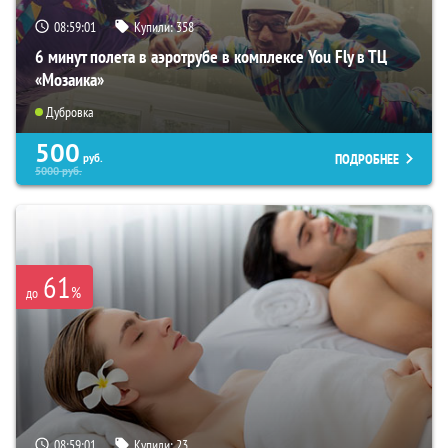
08:58:59
Купили:
358
6 минут полета в аэротрубе в комплексе You Fly в ТЦ
«Мозаика»
Дубровка
500
ПОДРОБНЕЕ
руб.
5000
руб.
61
%
до
08:58:59
Купили:
23