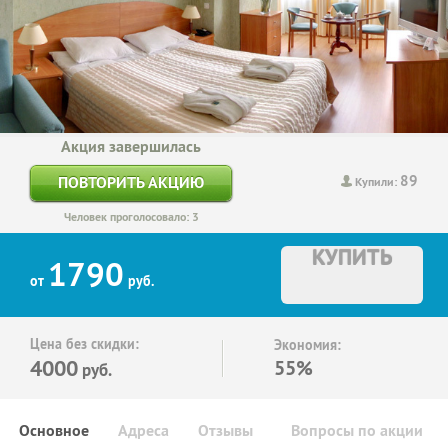
Акция завершилась
89
ПОВТОРИТЬ АКЦИЮ
Купили:
Человек проголосовало: 3
КУПИТЬ
1790
от
руб.
Цена без скидки:
Экономия:
4000
55%
руб.
Основное
Адреса
Отзывы
Вопросы по акции