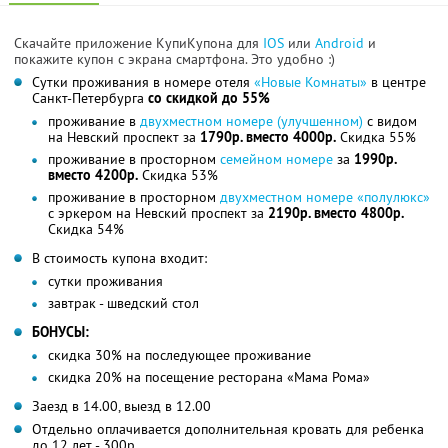
Скачайте приложение КупиКупона для
IOS
или
Android
и
покажите купон с экрана смартфона. Это удобно :)
Сутки проживания в номере отеля
«Новые Комнаты»
в центре
Санкт-Петербурга
со скидкой до 55%
проживание в
двухместном номере (улучшенном)
с видом
на Невский проспект за
1790р. вместо 4000р.
Скидка 55%
проживание в просторном
семейном номере
за
1990р.
вместо 4200р.
Скидка 53%
проживание в просторном
двухместном номере «полулюкс»
с эркером на Невский проспект за
2190р. вместо 4800р.
Скидка 54%
В стоимость купона входит:
сутки проживания
завтрак - шведский стол
БОНУСЫ:
скидка 30% на последующее проживание
скидка 20% на посещение ресторана «Мама Рома»
Заезд в 14.00, выезд в 12.00
Отдельно оплачивается дополнительная кровать для ребенка
до 12 лет - 300р.