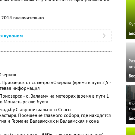
а 2014 включительно
Кур
Бе
ся купоном
Ра
дне
«Озерки»
Бе
. Приозерск от ст. метро «Озерки» (время в пути 2,5 -
путевая информация
«Приозерск - о. Валаам» на метеорах (время в пути 1
 в Монастырскую бухту
Люб
тра
усадьбу Ставропигиального Спасо-
стыря. Посещение главного собора, где находятся
Бе
ия и Германа Валаамских и Валаамская икона
ыря (за доп. плату -
350р
., заказывается заранее)