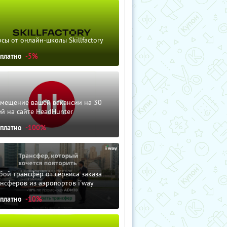
сы от онлайн-школы Skillfactory
сплатно
-5%
змещение вашей вакансии на 30
й на сайте HeadHunter
сплатно
-100%
ой трансфер от сервиса заказа
нсферов из аэропортов i'way
сплатно
-10%