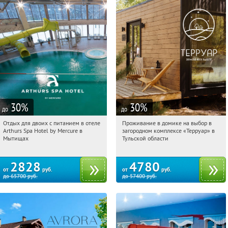
30
%
30
%
до
до
Отдых для двоих с питанием в отеле
Проживание в домике на выбор в
05:53:52
Купи первым!
05:53:52
Купили:
8
Arthurs Spa Hotel by Mercure в
загородном комплексе «Терруар» в
Московская обл., г. Мытищи, д.
Тульская обл., Ясногорский р-н, с.
Мытищах
Тульской области
Ларево, ул. Хвойная, стр. 26
Кузмищево
2828
4780
от
руб.
от
руб.
до
65700
руб.
до
57400
руб.