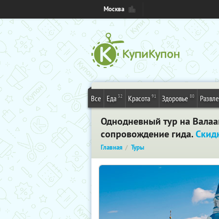
Москва
32
91
80
Все
Еда
Красота
Здоровье
Развл
Однодневный тур на Валаам
сопровождение гида.
Скид
Главная
Туры