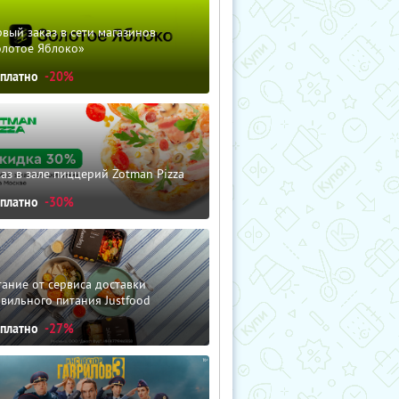
вый заказ в сети магазинов
олотое Яблоко»
сплатно
-20%
аз в зале пиццерий Zotman Pizza
сплатно
-30%
ание от сервиса доставки
вильного питания Justfood
сплатно
-27%