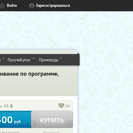
Войти
Зарегистрироваться
19
201
73
и
ПолучиКупон
Промокоды
живание по программе,
41
(0)
и:
300
КУПИТЬ
руб.
 без скидки: