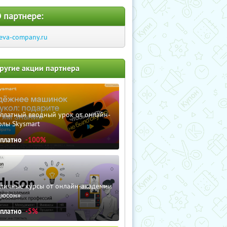
 партнере:
eva-company.ru
ругие акции партнера
сплатный вводный урок от онлайн-
олы Skysmart
сплатно
-100%
зличные курсы от онлайн-академии
дюсон»
сплатно
-5%