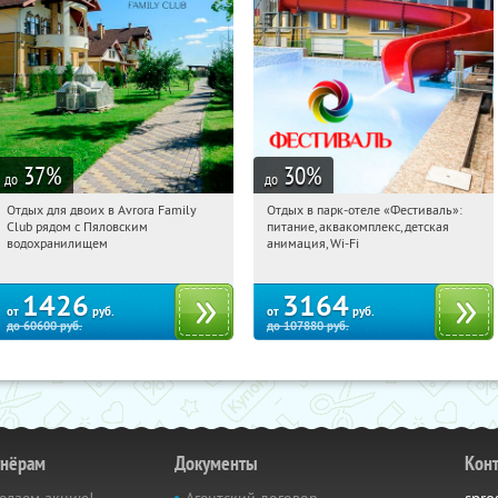
37
%
30
%
до
до
Отдых для двоих в Avrora Family
Отдых в парк-отеле «Фестиваль»:
05:53:52
Купили:
10
05:53:52
Купили:
22
Club рядом с Пяловским
питание, аквакомплекс, детская
Московская обл., Мытищинский р-н,
Рязанская обл., Клепиковский район,
водохранилищем
анимация, Wi-Fi
д. Степаньково, ул. Рождественская, д.
пос. Чулис
25
1426
3164
от
руб.
от
руб.
до
60600
руб.
до
107880
руб.
тнёрам
Документы
Кон
елаем акцию!
Агентский договор