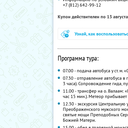
+7 (812) 642-99-12
Купон действителен по 13 август
Узнай, как воспользовать
Программа тура:
07.00 - подача автобуса у ст. м. 
07.30 - отправление автобуса в г
3 часа). Сопровождение гида, 
11.00 - трансфер на о. Валаам: 
час 15 мин.). Метеор прибывает
12.30 - экскурсия Центральную 
Преображенского мужского мона
святые мощи Преподобных Серг
Божией Матери.
15.00 - обед в трапезной монаст