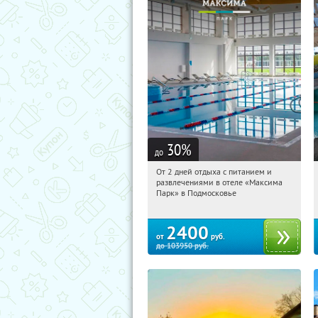
30
%
до
От 2 дней отдыха с питанием и
05:53:52
Купили:
1
развлечениями в отеле «Максима
Московская обл., Дмитровский р-н, д.
Парк» в Подмосковье
Горки Сухаревские
2400
от
руб.
до
103950
руб.