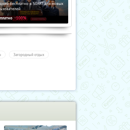
дней бесплатно в START для новых
льзователей
сплатно
-100%
ы
Загородный отдых