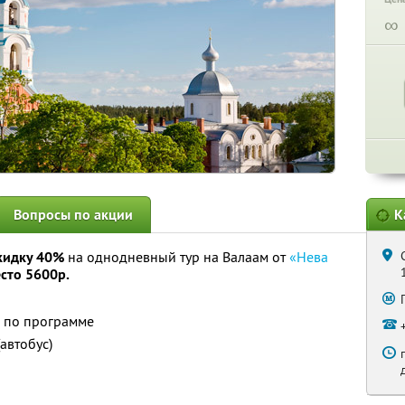
∞
Вопросы по акции
К
кидку 40%
на однодневный тур на Валаам от
«Нева
сто 5600р.
 по программе
автобус)