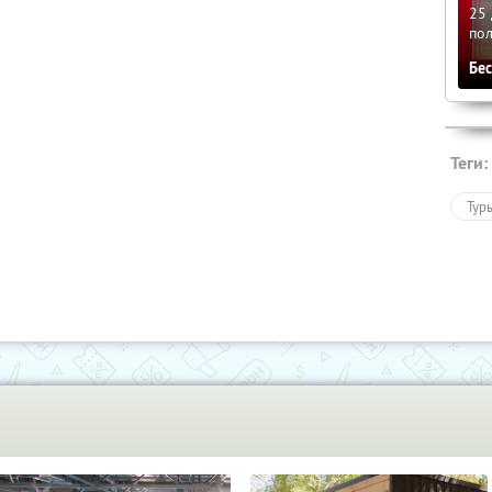
25 
по
Бе
Теги:
Тур