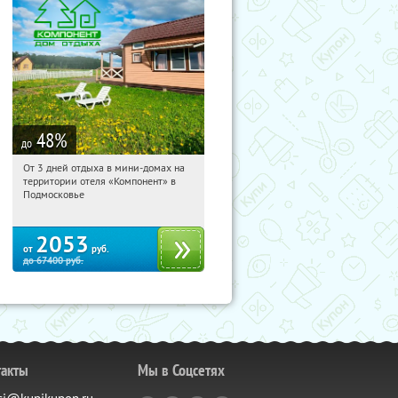
48
%
до
От 3 дней отдыха в мини-домах на
05:53:52
Купили:
116
территории отеля «Компонент» в
Московская обл., Солнечногорский р-
Подмосковье
н, д. Колтышево, 1
2053
от
руб.
до
67400
руб.
такты
Мы в Соцсетях