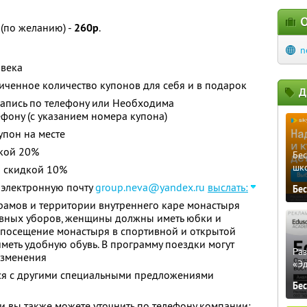
О
 (по желанию) -
260р
.
n
овека
ченное количество купонов для себя и в подарок
Д
апись по телефону или Необходима
ефону (с указанием номера купона)
упон на месте
дкой 20%
Бе
шк
я скидкой 10%
 электронную почту
group.neva@yandex.ru
выслать:
Бе
амов и территории внутреннего каре монастыря
вных уборов, женщины должны иметь юбки и
 посещение монастыря в спортивной и открытой
меть удобную обувь. В программу поездки могут
Ра
изменения
«Э
тся с другими специальными предложениями
Бе
 вы также можете уточнить по телефону компании: