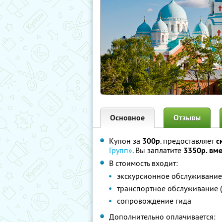
Основное
Отзывы
Купон за
300р
. предоставляет
с
Групп»
. Вы заплатите
3350р. вме
В стоимость входит:
экскурсионное обслуживание
транспортное обслуживание (
сопровождение гида
Дополнительно оплачивается: