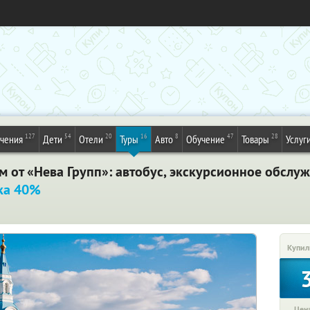
127
54
20
16
8
47
28
ечения
Дети
Отели
Туры
Авто
Обучение
Товары
Услуг
 от «Нева Групп»: автобус, экскурсионное обслу
ка 40%
Купил
Цена