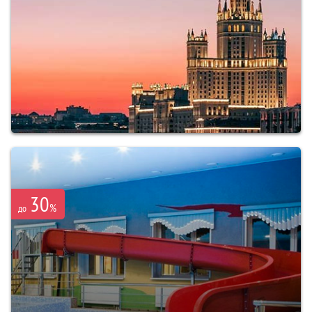
30
%
до