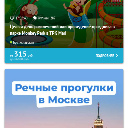
17:03:39
Купили:
287
Целый день развлечений или проведение праздника в
парке Monkey Park в ТРК Mari
Братиславская
315
ПОДРОБНЕЕ
от
руб.
до
16500
руб.