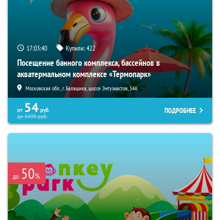
17:03:39
Купили:
422
Посещение банного комплекса, бассейнов в
акватермальном комплексе «Термопарк»
Московская обл., г. Балашиха, шоссе Энтузиастов, 54А
54
ПОДРОБНЕЕ
от
руб.
до
3490
руб.
50
%
до