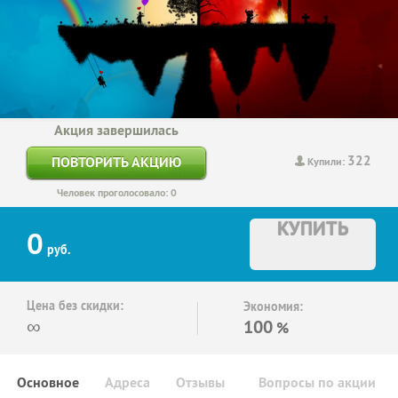
Акция завершилась
322
ПОВТОРИТЬ АКЦИЮ
Купили:
Человек проголосовало: 0
КУПИТЬ
0
руб.
Цена без скидки:
Экономия:
∞
100
%
Основное
Адреса
Отзывы
Вопросы по акции