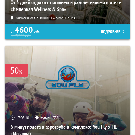
От 3 дней отдыха с питанием и развлечениями в отеле
«Империал Wellness & Spa»
Калужская обл., г. Обнинск, Киевское ш., д. 11А
4600
ПОДРОБНЕЕ
от
руб.
до
79000
руб.
-50
%
17:03:39
Купили:
358
6 минут полета в аэротрубе в комплексе You Fly в ТЦ
«Мозаика»