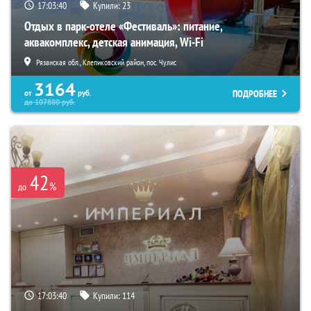
17:03:39
Купили:
23
Отдых в парк-отеле «Фестиваль»: питание,
аквакомплекс, детская анимация, Wi-Fi
Рязанская обл., Клепиковский район, пос. Чулис
3164
ПОДРОБНЕЕ
от
руб.
до
107880
руб.
42
%
до
17:03:39
Купили:
114