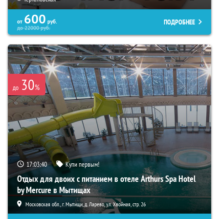
600
ПОДРОБНЕЕ
от
руб.
до
22000
руб.
30
%
до
17:03:39
Купи первым!
Отдых для двоих с питанием в отеле Arthurs Spa Hotel
by Mercure в Мытищах
Московская обл., г. Мытищи, д. Ларево, ул. Хвойная, стр. 26