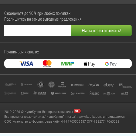
Сэкономьте до 90% при любых покупках
Подпишитесь на самые выгодные предложения
Принимаем к оплате:
2010-2026 © КупиКупон. Все права защищены.
Все права на товарный знак "КупиКупон" и на сайт www.kupikupon.ru принадлежат
OOO «Агентство цифровых решений» ИНН 7705523387, ОГРН 1127747063212