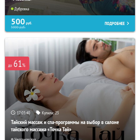
Дубровка
500
ПОДРОБНЕЕ
руб.
5000
руб.
61
%
до
17:03:39
Купили:
23
Тайский массаж и спа-программы на выбор в салоне
тайского массажа «Точка Тай»
Чертановская