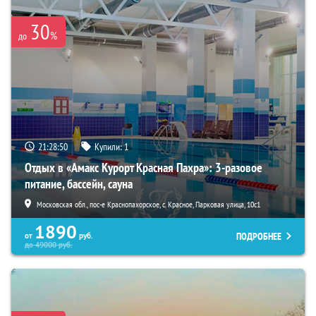
30
%
до
21:28:49
Купили:
1
Отдых в «Амакс Курорт ‎Красная Пахра»: 3-разовое
питание, бассейн, сауна
Московская обл., пос-е Краснопахорское, с. Красное, Парковая улица, 10с1
1890
ПОДРОБНЕЕ
от
руб.
до
49000
руб.