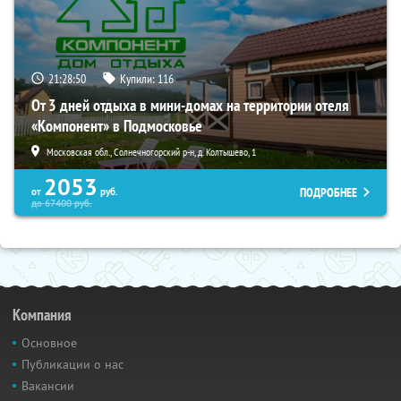
21:28:49
Купили:
116
От 3 дней отдыха в мини-домах на территории отеля
«Компонент» в Подмосковье
Московская обл., Солнечногорский р-н, д. Колтышево, 1
2053
ПОДРОБНЕЕ
от
руб.
до
67400
руб.
Компания
Основное
Публикации о нас
Вакансии