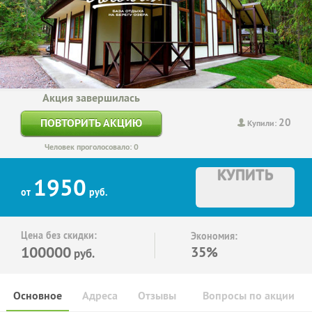
Акция завершилась
20
ПОВТОРИТЬ АКЦИЮ
Купили:
Человек проголосовало: 0
КУПИТЬ
1950
от
руб.
Цена без скидки:
Экономия:
100000
35%
руб.
Основное
Адреса
Отзывы
Вопросы по акции