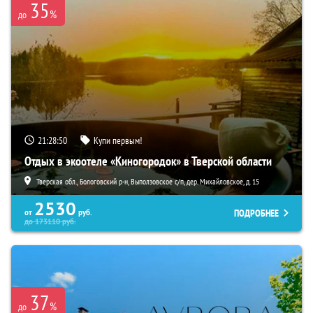
35
%
до
21:28:49
Купи первым!
Отдых в экоотеле «Киногородок» в Тверской области
Тверская обл., Бологовский р-н, Выползовское с/п, дер. Михайловское, д. 15
2530
ПОДРОБНЕЕ
от
руб.
до
173110
руб.
37
%
до