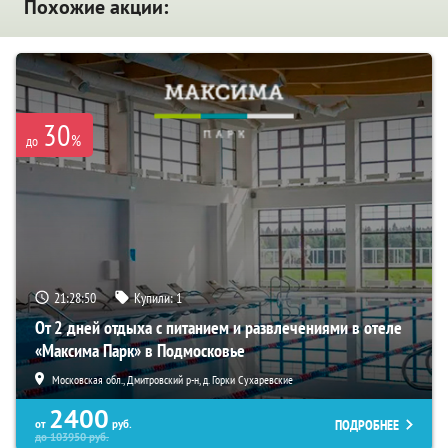
Похожие акции:
30
%
до
21:28:49
Купили:
1
От 2 дней отдыха с питанием и развлечениями в отеле
«Максима Парк» в Подмосковье
Московская обл., Дмитровский р-н, д. Горки Сухаревские
2400
ПОДРОБНЕЕ
от
руб.
до
103950
руб.