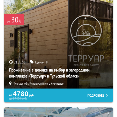
30
%
до
21:28:49
Купили:
8
Проживание в домике на выбор в загородном
комплексе «Терруар» в Тульской области
Тульская обл., Ясногорский р-н, с. Кузмищево
4780
ПОДРОБНЕЕ
от
руб.
до
57400
руб.