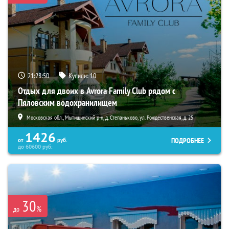
21:28:49
Купили:
10
Отдых для двоих в Avrora Family Club рядом с
Пяловским водохранилищем
Московская обл., Мытищинский р-н, д. Степаньково, ул. Рождественская, д. 25
1426
ПОДРОБНЕЕ
от
руб.
до
60600
руб.
30
%
до