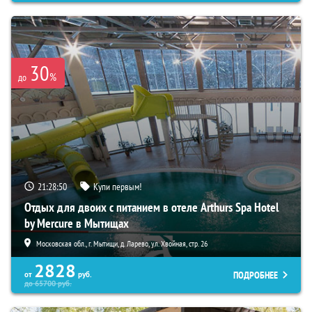
30
%
до
21:28:49
Купи первым!
Отдых для двоих с питанием в отеле Arthurs Spa Hotel
by Mercure в Мытищах
Московская обл., г. Мытищи, д. Ларево, ул. Хвойная, стр. 26
2828
ПОДРОБНЕЕ
от
руб.
до
65700
руб.