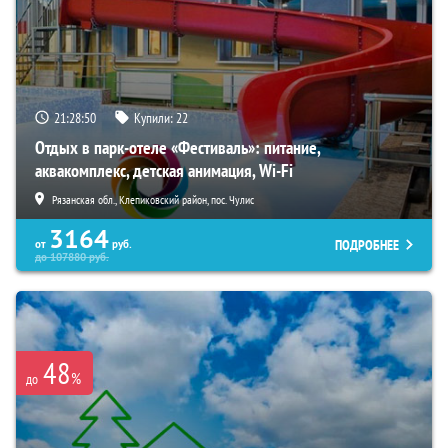
21:28:49
Купили:
22
Отдых в парк-отеле «Фестиваль»: питание,
аквакомплекс, детская анимация, Wi-Fi
Рязанская обл., Клепиковский район, пос. Чулис
3164
ПОДРОБНЕЕ
от
руб.
до
107880
руб.
48
%
до