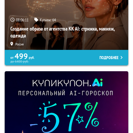
08:06:10
Купили:
64
Создание образа от агентства KK AI: стрижка, макияж,
одежда
Россия
499
ПОДРОБНЕЕ
от
руб.
до
6400
руб.