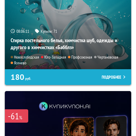
08:06:10
Купили:
71
Стирка постельного белья, химчистка шуб, одежды и
другого в химчистках «Бабблз»
Новослободская
Юго-Западная
Профсоюзная
Чертановская
Ясенево
180
ПОДРОБНЕЕ
руб.
-61
%