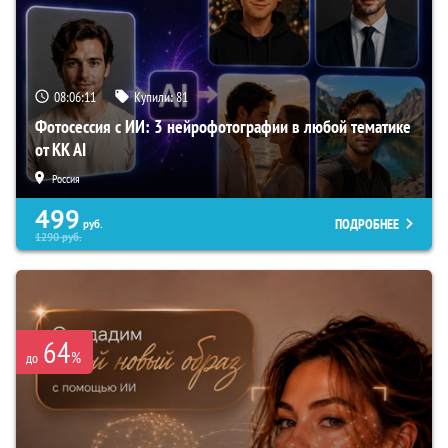
08:06:10
Купили:
81
Фотосессия с ИИ: 3 нейрофотографии в любой тематике
от KK AI
Россия
499
ПОДРОБНЕЕ
руб.
1290
руб.
64
%
до