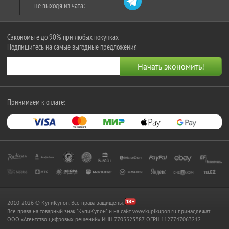
не выходя из чата:
Сэкономьте до 90% при любых покупках
Подпишитесь на самые выгодные предложения
Принимаем к оплате:
2010-2026 © КупиКупон. Все права защищены.
Все права на товарный знак "КупиКупон" и на сайт www.kupikupon.ru принадлежат
OOO «Агентство цифровых решений» ИНН 7705523387, ОГРН 1127747063212