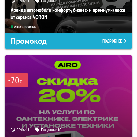
08:06:10
Получили:
80
Аренда автомобиля комфорт-, бизнес- и премиум-класса
от сервиса VORON
Автозаводская
Промокод
ПОДРОБНЕЕ
-20
%
08:06:10
Получили:
10