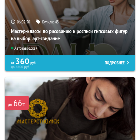
06:02:49
Купили:
45
Мастер-классы по рисованию и росписи гипсовых фигур
на выбор, арт-свидание
Автозаводская
360
ПОДРОБНЕЕ
от
руб.
до
8500
руб.
66
%
до