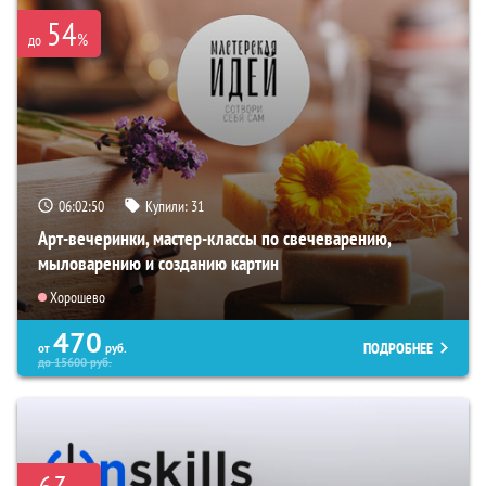
54
%
до
06:02:49
Купили:
31
Арт-вечеринки, мастер-классы по свечеварению,
мыловарению и созданию картин
Хорошево
470
ПОДРОБНЕЕ
от
руб.
до
15600
руб.