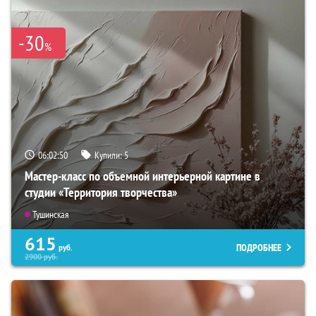
-30
%
06:02:49
Купили:
5
Мастер-класс по объемной интерьерной картине в
студии «Территория творчества»
Тушинская
615
ПОДРОБНЕЕ
руб.
2900
руб.