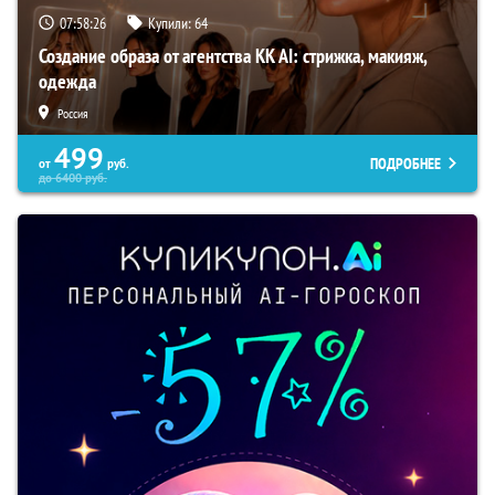
07:58:25
Купили:
64
Создание образа от агентства KK AI: стрижка, макияж,
одежда
Россия
499
ПОДРОБНЕЕ
от
руб.
до
6400
руб.