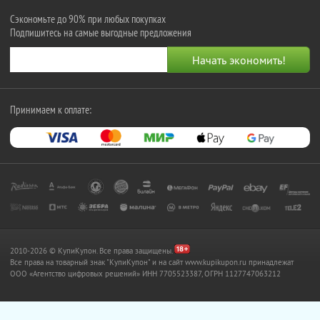
Сэкономьте до 90% при любых покупках
Подпишитесь на самые выгодные предложения
Принимаем к оплате:
2010-2026 © КупиКупон. Все права защищены.
Все права на товарный знак "КупиКупон" и на сайт www.kupikupon.ru принадлежат
OOO «Агентство цифровых решений» ИНН 7705523387, ОГРН 1127747063212