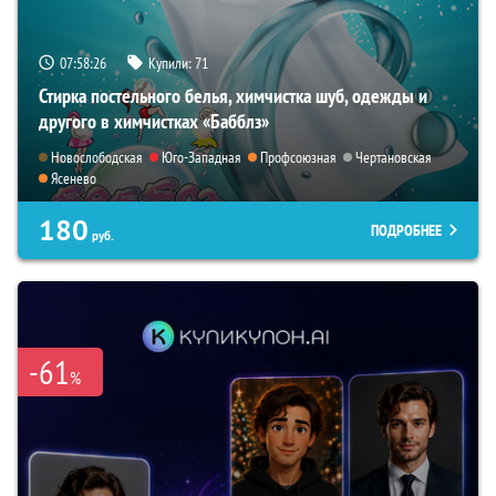
07:58:25
Купили:
71
Стирка постельного белья, химчистка шуб, одежды и
другого в химчистках «Бабблз»
Новослободская
Юго-Западная
Профсоюзная
Чертановская
Ясенево
180
ПОДРОБНЕЕ
руб.
-61
%