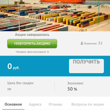
Акция завершилась
32
ПОВТОРИТЬ АКЦИЮ
Получили:
Человек проголосовало: 0
ПОЛУЧИТЬ
0
руб.
Цена без скидки:
Экономия:
∞
50
%
Основное
Адреса
Отзывы
Вопросы по акции