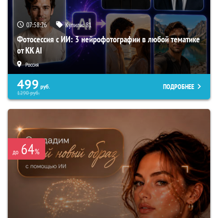
07:58:25
Купили:
81
Фотосессия с ИИ: 3 нейрофотографии в любой тематике
от KK AI
Россия
499
ПОДРОБНЕЕ
руб.
1290
руб.
64
%
до