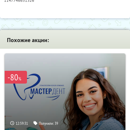
1147746651326
Похожие акции:
-80
%
12:59:29
Получили:
39