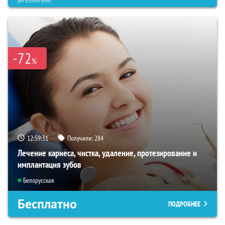
до
11600
руб.
-72
%
12:59:29
Получили:
284
Лечение кариеса, чистка, удаление, протезирование и
имплантация зубов
Белорусская
Бесплатно
ПОДРОБНЕЕ