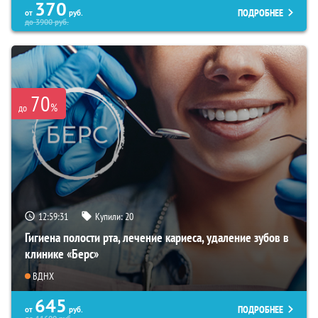
370
ПОДРОБНЕЕ
от
руб.
до
3900
руб.
70
%
до
12:59:29
Купили:
20
Гигиена полости рта, лечение кариеса, удаление зубов в
клинике «Берс»
ВДНХ
645
ПОДРОБНЕЕ
от
руб.