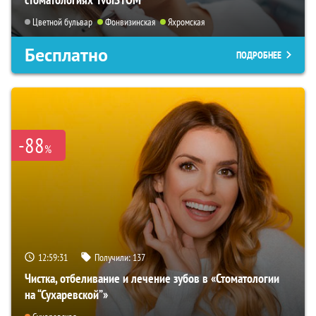
Цветной бульвар
Фонвизинская
Яхромская
Бесплатно
ПОДРОБНЕЕ
-88
%
12:59:29
Получили:
137
Чистка, отбеливание и лечение зубов в «Стоматологии
на “Сухаревской”»