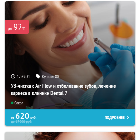
92
%
до
12:59:29
Купили:
80
УЗ-чистка с Air Flow и отбеливание зубов, лечение
кариеса в клинике Dental 7
Сокол
620
ПОДРОБНЕЕ
от
руб.
до
17900
руб.