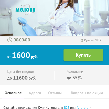
107
:
:
Купили:
1600
от
руб.
Цена без скидки:
Экономия:
11600
35%
до
до
руб.
Основное
Адреса
Отзывы
Вопросы по акции
Скачайте приложение КупиКупона для
IOS
или
Android
и