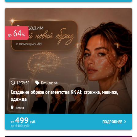
64
%
до
16:39:37
Купили:
64
Создание образа от агентства KK AI: стрижка, макияж,
одежда
Россия
499
ПОДРОБНЕЕ
от
руб.
до
6400
руб.