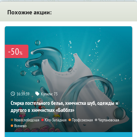
Похожие акции:
-50
%
16:39:37
Купили:
73
Стирка постельного белья, химчистка шуб, одежды и
другого в химчистках «Бабблз»
Новослободская
Юго-Западная
Профсоюзная
Чертановская
Ясенево