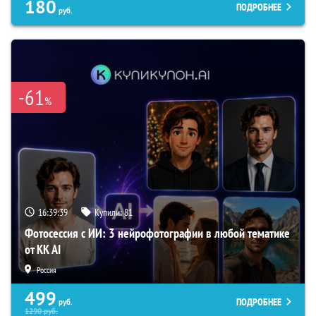
180
ПОДРОБНЕЕ
руб.
-61
%
16:39:37
Купили:
81
Фотосессия с ИИ: 3 нейрофотографии в любой тематике
от KK AI
Россия
499
ПОДРОБНЕЕ
руб.
1290
руб.