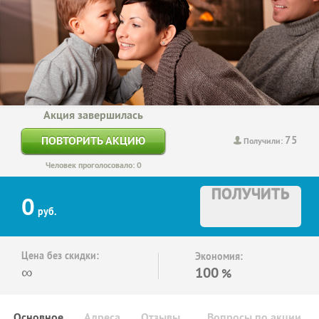
Акция завершилась
75
ПОВТОРИТЬ АКЦИЮ
Получили:
Человек проголосовало: 0
ПОЛУЧИТЬ
0
руб.
Цена без скидки:
Экономия:
∞
100
%
Основное
Адреса
Отзывы
Вопросы по акции