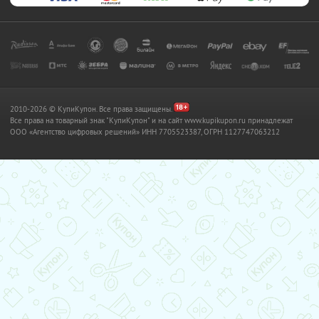
2010-2026 © КупиКупон. Все права защищены.
Все права на товарный знак "КупиКупон" и на сайт www.kupikupon.ru принадлежат
OOO «Агентство цифровых решений» ИНН 7705523387, ОГРН 1127747063212