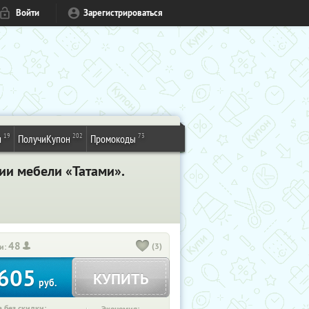
Войти
Зарегистрироваться
19
202
73
и
ПолучиКупон
Промокоды
ии мебели «Татами».
48
(3)
и:
605
КУПИТЬ
руб.
 без скидки: