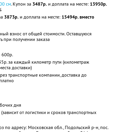
00 см
. Купон за
3487р.
и доплата на месте:
13950р.
%
за
3873р.
и доплата на месте:
15494р. вместо
ный взнос от общей стоимости. Оставшуюся
ь при получении заказа
 600р.
 35р. за каждый километр пути (километраж
 места доставки)
ерез транспортные компании, доставка до
платно
абочих дня
 (зависит от логистики и сроков транспортных
 по адресу: Московская обл., Подольский р-н, пос.