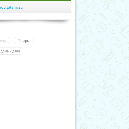
hop.tatami.su
ель
Товары
 дома и дачи