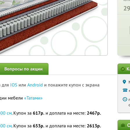
2
Вопросы по акции
К
а для
IOS
или
Android
и покажите купон с экрана
удии мебели
«Татами»
200 см
. Купон за
617р.
и доплата на месте:
2467р.
О
200 см
. Купон за
653р.
и доплата на месте:
2613р.