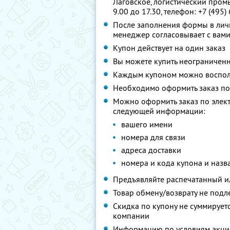
Лаговское, логистический промы
9.00 до 17.30, телефон: +7 (495)
После заполнения формы в лич
менеджер согласовывает с вами
Купон действует на один заказ
Вы можете купить неограниченн
Каждым купоном можно восполь
Необходимо оформить заказ по 
Можно оформить заказ по элек
следующей информации:
вашего имени
номера для связи
адреса доставки
номера и кода купона и назв
Предъявляйте распечатанный и
Товар обмену/возврату не подл
Скидка по купону не суммируе
компании
Информацию по условиям акции