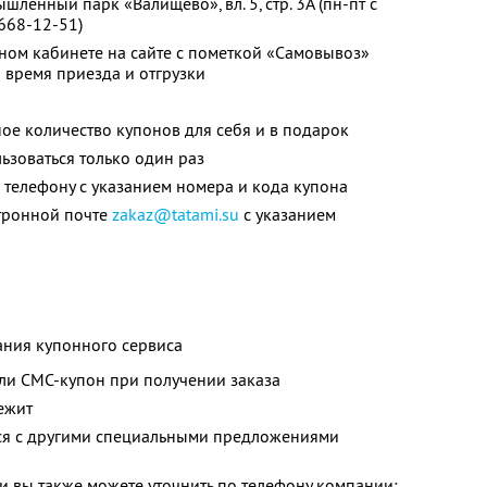
шленный парк «Валищево», вл. 5, стр. 3А (пн-пт с
 668-12-51)
ном кабинете на сайте с пометкой «Самовывоз»
 время приезда и отгрузки
ое количество купонов для себя и в подарок
зоваться только один раз
телефону с указанием номера и кода купона
тронной почте
zakaz@tatami.su
с указанием
ания купонного сервиса
ли СМС-купон при получении заказа
ежит
тся с другими специальными предложениями
 вы также можете уточнить по телефону компании: