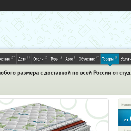
127
54
20
16
8
47
29
ечения
Дети
Отели
Туры
Авто
Обучение
Товары
Услуг
бого размера с доставкой по всей России от студ
Купил
от
Цена