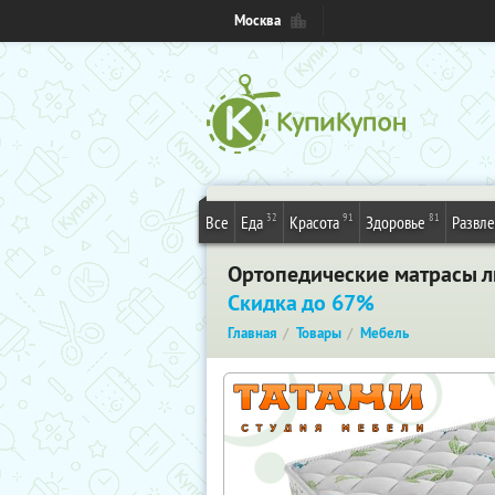
Москва
32
91
81
Все
Еда
Красота
Здоровье
Развл
Ортопедические матрасы лю
Скидка до 67%
Главная
Товары
Мебель