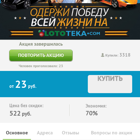
Акция завершилась
3318
ПОВТОРИТЬ АКЦИЮ
Купили:
Человек проголосовало: 23
КУПИТЬ
23
от
руб.
Цена без скидки:
Экономия:
522
70%
руб.
Основное
Адреса
Отзывы
Вопросы по акции