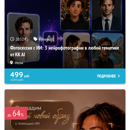
20:52:40
Купили:
81
Фотосессия с ИИ: 3 нейрофотографии в любой тематике
от KK AI
Россия
499
ПОДРОБНЕЕ
руб.
1290
руб.
64
%
до