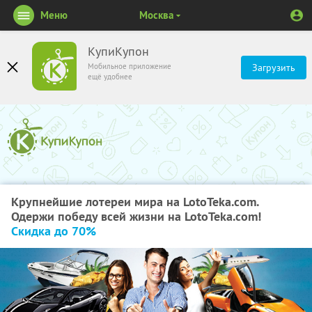
Меню
Москва
КупиКупон
Мобильное приложение
Загрузить
ещё удобнее
Крупнейшие лотереи мира на LotoTeka.com.
Одержи победу всей жизни на LotoTeka.com!
Скидка до 70%