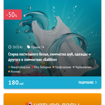
-50
%
20:52:40
Купили:
74
Стирка постельного белья, химчистка шуб, одежды и
другого в химчистках «Бабблз»
Новослободская
Юго-Западная
Профсоюзная
Чертановская
Ясенево
180
ПОДРОБНЕЕ
руб.