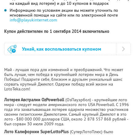
на каждый вид лотереи) и до 10 купонов в подарок
Информацию по условиям акции вы можете уточнить по
мгновенной помощи на сайте или по электронной почте
info@playukinternet.com
Купон действителен по 1 сентября 2014 включительно
Узнай, как воспользоваться купоном
Май - лучшая пора для изменений и преображений. Что может
быть лучше, чем победа в крупнейшей лотереи мира в День
Победы! Подарите себе, близким и друзьям уникальный шанс
сорвать крупный Джекпот. Одержи победу всей жизни на
LotoTeka.com!
Лотерея Австралии OzPowerball
(ОзПауэрбол) - крупнейшее лото
мира - следует модели американского лото USA Powerball. С 1996
года эта захватывающая лотерея одарила множество участников
своими гигантскими Джекпотами. Самый крупный Джекпот в это
лото - $80 000 000 долларов США, около 2 878 557 868 рублей -
был сорван 30 июля 2009 года.
Лото Калифорнии SuperLottoPlus
(СуперЛотоПлюс) было