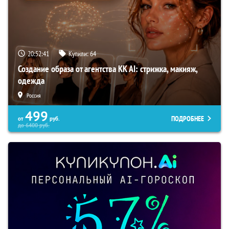
20:52:40
Купили:
64
Создание образа от агентства KK AI: стрижка, макияж,
одежда
Россия
499
ПОДРОБНЕЕ
от
руб.
до
6400
руб.