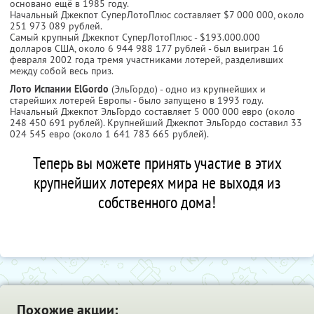
основано ещё в 1985 году.
Начальный Джекпот СуперЛотоПлюс составляет $7 000 000, около
251 973 089 рублей.
Самый крупный Джекпот СуперЛотоПлюс - $193.000.000
долларов США, около 6 944 988 177 рублей - был выигран 16
февраля 2002 года тремя участниками лотерей, разделивших
между собой весь приз.
Лото Испании ElGordo
(ЭльГордо) - одно из крупнейших и
старейших лотерей Европы - было запущено в 1993 году.
Начальный Джекпот ЭльГордо составляет 5 000 000 евро (около
248 450 691 рублей). Крупнейший Джекпот ЭльГордо составил 33
024 545 евро (около 1 641 783 665 рублей).
Теперь вы можете принять участие в этих
крупнейших лотереях мира не выходя из
собственного дома!
Похожие акции: