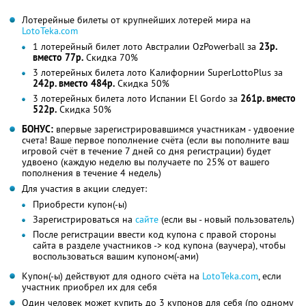
Лотерейные билеты от крупнейших лотерей мира на
LotoTeka.com
1 лотерейный билет лото Австралии OzPowerball за
23р.
вместо 77р.
Скидка 70%
3 лотерейных билета лото Калифорнии SuperLottoPlus за
242р. вместо 484р.
Скидка 50%
3 лотерейных билета лото Испании El Gordo за
261р. вместо
522р.
Скидка 50%
БОНУС:
впервые зарегистрировавшимся участникам - удвоение
счета! Ваше первое пополнение счёта (если вы пополните ваш
игровой счёт в течение 7 дней со дня регистрации) будет
удвоено (каждую неделю вы получаете по 25% от вашего
пополнения в течение 4 недель)
Для участия в акции следует:
Приобрести купон(-ы)
Зарегистрироваться на
сайте
(если вы - новый пользователь)
После регистрации ввести код купона с правой стороны
сайта в разделе участников -> код купона (ваучера), чтобы
воспользоваться вашим купоном(-ами)
Купон(-ы) действуют для одного счёта на
LotoTeka.com
, если
участник приобрел их для себя
Один человек может купить до 3 купонов для себя (по одному