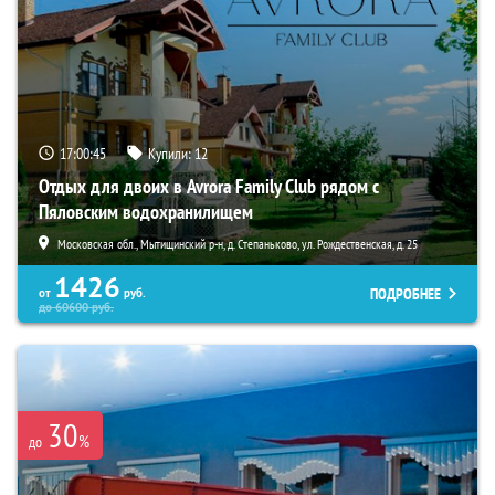
17:00:44
Купили:
12
Отдых для двоих в Avrora Family Club рядом с
Пяловским водохранилищем
Московская обл., Мытищинский р-н, д. Степаньково, ул. Рождественская, д. 25
1426
ПОДРОБНЕЕ
от
руб.
до
60600
руб.
30
%
до