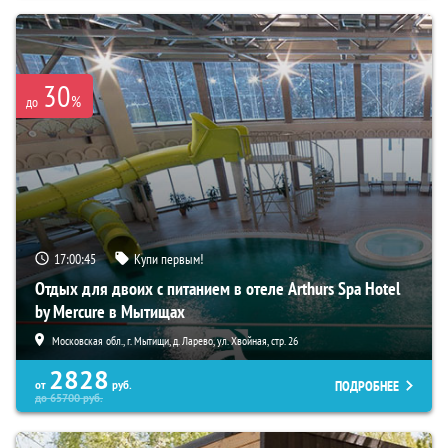
30
%
до
17:00:44
Купи первым!
Отдых для двоих с питанием в отеле Arthurs Spa Hotel
by Mercure в Мытищах
Московская обл., г. Мытищи, д. Ларево, ул. Хвойная, стр. 26
2828
ПОДРОБНЕЕ
от
руб.
до
65700
руб.