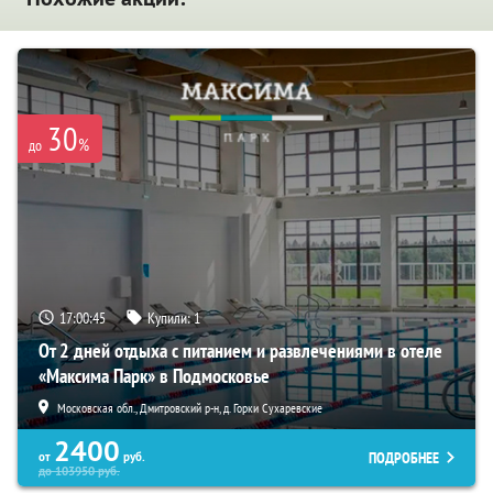
30
%
до
17:00:44
Купили:
1
От 2 дней отдыха с питанием и развлечениями в отеле
«Максима Парк» в Подмосковье
Московская обл., Дмитровский р-н, д. Горки Сухаревские
2400
ПОДРОБНЕЕ
от
руб.
до
103950
руб.