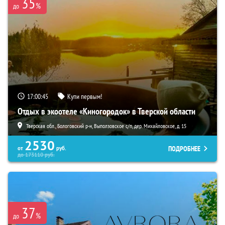
35
%
до
17:00:44
Купи первым!
Отдых в экоотеле «Киногородок» в Тверской области
Тверская обл., Бологовский р-н, Выползовское с/п, дер. Михайловское, д. 15
2530
ПОДРОБНЕЕ
от
руб.
до
173110
руб.
37
%
до