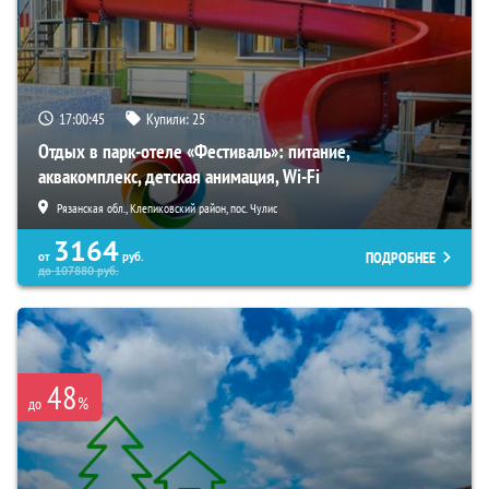
17:00:44
Купили:
25
Отдых в парк-отеле «Фестиваль»: питание,
аквакомплекс, детская анимация, Wi-Fi
Рязанская обл., Клепиковский район, пос. Чулис
3164
ПОДРОБНЕЕ
от
руб.
до
107880
руб.
48
%
до