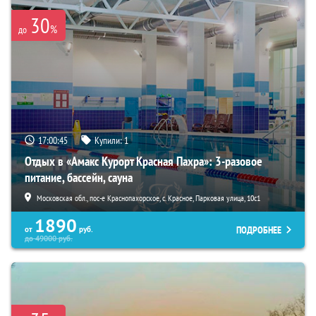
30
%
до
17:00:44
Купили:
1
Отдых в «Амакс Курорт ‎Красная Пахра»: 3-разовое
питание, бассейн, сауна
Московская обл., пос-е Краснопахорское, с. Красное, Парковая улица, 10с1
1890
ПОДРОБНЕЕ
от
руб.
до
49000
руб.