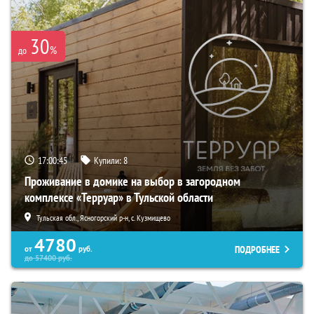
30
%
до
17:00:44
Купили:
8
Проживание в домике на выбор в загородном
комплексе «Терруар» в Тульской области
Тульская обл., Ясногорский р-н, с. Кузмищево
4780
ПОДРОБНЕЕ
от
руб.
до
57400
руб.