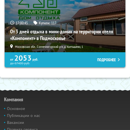
17:00:44
Купили:
117
От 3 дней отдыха в мини-домах на территории отеля
«Компонент» в Подмосковье
Московская обл., Солнечногорский р-н, д. Колтышево, 1
2053
ПОДРОБНЕЕ
от
руб.
до
67400
руб.
Компания
Основное
Публикации о нас
Вакансии
Правила сервиса