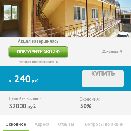
Акция завершилась
4
ПОВТОРИТЬ АКЦИЮ
Купили:
Человек проголосовало: 0
КУПИТЬ
240
от
руб.
Цена без скидки:
Экономия:
32000
50%
руб.
Основное
Адреса
Отзывы
Вопросы по акции