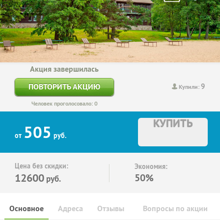
Акция завершилась
9
ПОВТОРИТЬ АКЦИЮ
Купили:
Человек проголосовало: 0
КУПИТЬ
505
от
руб.
Цена без скидки:
Экономия:
12600
50%
руб.
Основное
Адреса
Отзывы
Вопросы по акции