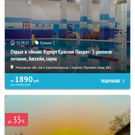
11:39:15
Купили:
1
Отдых в «Амакс Курорт ‎Красная Пахра»: 3-разовое
питание, бассейн, сауна
Московская обл., пос-е Краснопахорское, с. Красное, Парковая улица, 10с1
1890
ПОДРОБНЕЕ
от
руб.
до
49000
руб.
35
%
до