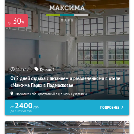
30
%
до
11:39:15
Купили:
1
От 2 дней отдыха с питанием и развлечениями в отеле
«Максима Парк» в Подмосковье
Московская обл., Дмитровский р-н, д. Горки Сухаревские
2400
ПОДРОБНЕЕ
от
руб.
до
103950
руб.