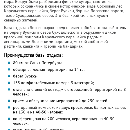
мира. Вокруг были разбросаны финские хутора, многие из
которых сохранились в своем историческом виде. Сосновый лес
Карельского перешейка, берег Вуоксы, бурные Лосевские пороги,
тихое Суходольское озеро. Это был край сильных духом
северных жителей.
База отдыха «Лосево парк» представляет собой загородный отель
на берегу Вуоксы и озера Суходольского в окружении дикой
красочной природы Карельского перешейка рядом с
легендарными Лосевскими порогами, меккой любителей
рафтинга, каякинга и гребли на байдарках.
Преимущества базы отдыха:
80 км от Санкт-Петербурга;
обширная лесная территория на 14 га;
берег Вуоксы;
153 комфортабельных номера 3 категорий;
отдельно стоящий коттедж с огороженной территорией на 8
человек;
прием и обслуживание мероприятий до 250 гостей;
ресторанный комплекс из двух просторных банкетных залов:
на 130 и на 40-50 человек;
конференц-зал на 200 человек, переговорная на 40-50
человек;