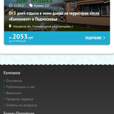
11:39:15
Купили:
117
От 3 дней отдыха в мини-домах на территории отеля
«Компонент» в Подмосковье
Московская обл., Солнечногорский р-н, д. Колтышево, 1
2053
ПОДРОБНЕЕ
от
руб.
до
67400
руб.
Компания
Основное
Публикации о нас
Вакансии
Правила сервиса
Ответы на вопросы
Бизнес-Партнёрам