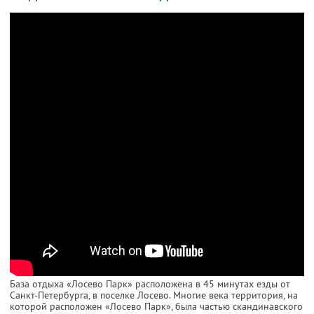
База отдыха «Лосево Парк» расположена в 45 минутах езды от
Санкт-Петербурга, в поселке Лосево. Многие века территория, на
которой расположен «Лосево Парк», была частью скандинавского