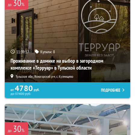
30
%
до
11:39:15
Купили:
8
Проживание в домике на выбор в загородном
комплексе «Терруар» в Тульской области
Тульская обл., Ясногорский р-н, с. Кузмищево
4780
ПОДРОБНЕЕ
от
руб.
до
57400
руб.
30
%
до