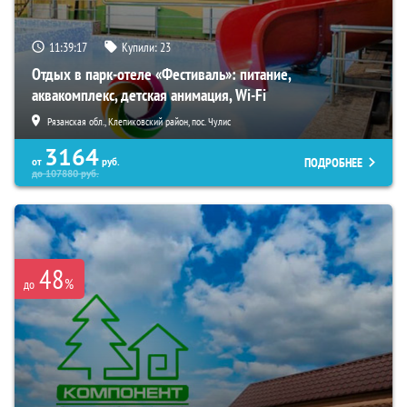
11:39:15
Купили:
23
Отдых в парк-отеле «Фестиваль»: питание,
аквакомплекс, детская анимация, Wi-Fi
Рязанская обл., Клепиковский район, пос. Чулис
3164
ПОДРОБНЕЕ
от
руб.
до
107880
руб.
48
%
до