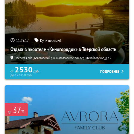
11:39:15
Купи первым!
Отдых в экоотеле «Киногородок» в Тверской области
Тверская обл., Бологовский р-н, Выползовское с/п, дер. Михайловское, д. 15
2530
ПОДРОБНЕЕ
от
руб.
до
173110
руб.
37
%
до