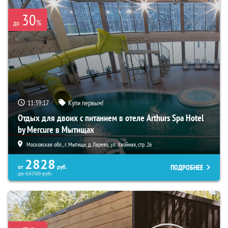
30
%
до
11:39:15
Купи первым!
Отдых для двоих с питанием в отеле Arthurs Spa Hotel
by Mercure в Мытищах
Московская обл., г. Мытищи, д. Ларево, ул. Хвойная, стр. 26
2828
ПОДРОБНЕЕ
от
руб.
до
65700
руб.