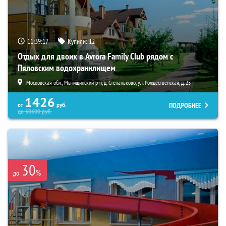
11:39:15
Купили:
12
Отдых для двоих в Avrora Family Club рядом с
Пяловским водохранилищем
Московская обл., Мытищинский р-н, д. Степаньково, ул. Рождественская, д. 25
1426
ПОДРОБНЕЕ
от
руб.
до
60600
руб.
30
%
до