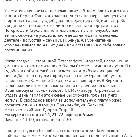
Увлекательная поездка-воспоминание о былом. Вдоль высокого
южного берега Финского залива тянется непрерывная цепочка
старинных парков, усадеб, дворцов, дач, церквей, монастырей.
Среди них – не только всемирно известные дворцы и парки
Петергофа и Стрельны, но и малоизвестные и полузабытые
великокняжеские усадьбы, частные дома и дачи известных
деятелей искусства – семьи Л. Н. Бенуа, А. Рубинштейна
-сохранившиеся до наших дней или оставившие о себе только
воспоминания.
Когда следуешь старинной Петергофской дорогой, невольно на
ум приходят воспоминания о былом блеске приморских усадеб и
судьбах их обитателей, о неизменных атрибутах их дачной
жизни.Далее - экскурсия-прогулка по парку Ораниенбаума к
павильонам «Каменное Зало», «Катальная Горка». В Верхнем
парке находится место захоронения последних владельцев
Ораниенбаума - семьи герцога Г. Г. Мекленбург-Стрелицкого.
Отдать дань памяти этой семье Вы сможете, побывав у его
могилы. В свободное время за дополнительную плату можно
посетить один из дворцов Ораниенбаума: Большой
Меншиковский или Дворец Петра III
Экскурсии состоятся 14, 21, 22 апреля и 6 мая
Начало в 11-00, окончание в17-30
В ходе экскурсии Вы побываете на территории Гатчинского
района - на землях, которые принадлежали прадеду Пушкина А. П.