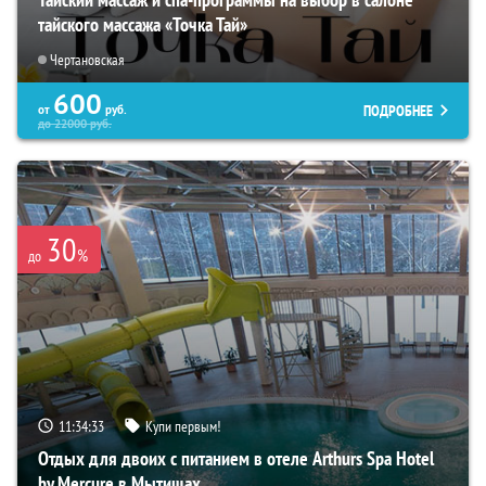
тайского массажа «Точка Тай»
Чертановская
600
ПОДРОБНЕЕ
от
руб.
до
22000
руб.
30
%
до
11:34:32
Купи первым!
Отдых для двоих с питанием в отеле Arthurs Spa Hotel
by Mercure в Мытищах