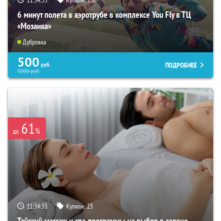
11:34:32
Купили:
358
6 минут полета в аэротрубе в комплексе You Fly в ТЦ
«Мозаика»
Дубровка
500
ПОДРОБНЕЕ
руб.
5000
руб.
61
%
до
11:34:32
Купили:
23
Тайский массаж и спа-программы на выбор в салоне