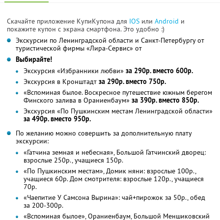
Скачайте приложение КупиКупона для
IOS
или
Android
и
покажите купон с экрана смартфона. Это удобно :)
Экскурсии по Ленинградской области и Санкт-Петербургу от
туристической фирмы «Лира-Сервис» от
Выбирайте!
Экскурсия «Избранники любви»
за 290р. вместо 600р.
Экскурсия в Кронштадт
за 290р. вместо 750р.
«Вспоминая былое. Воскресное путешествие южным берегом
Финского залива в Ораниенбаум»
за 390р. вместо 850р.
Экскурсия «По Пушкинским местам Ленинградской области»
за 490р. вместо 950р.
По желанию можно совершить за дополнительную плату
экскурсии:
«Гатчина земная и небесная», Большой Гатчинский дворец:
взрослые 250р., учащиеся 150р.
«По Пушкинским местам», Домик няни: взрослые 100р.,
учащиеся 60р. Дом смотрителя: взрослые 120р., учащиеся
70р.
«Чаепитие У Самсона Вырина»: чай+пирожок за 50р., обед
за 200-300р.
«Вспоминая былое», Ораниенбаум, Большой Меншиковский