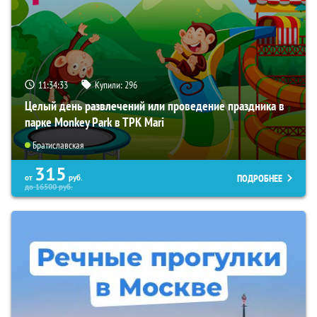
11:34:32
Купили:
296
Целый день развлечений или проведение праздника в
парке Monkey Park в ТРК Mari
Братиславская
315
ПОДРОБНЕЕ
от
руб.
до
16500
руб.