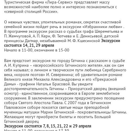
Туристическая фирма «Лира-Сервис» представляет массу
возможностей наиболее полно и интересно познакомиться с
«северной столицей России».
О нежных чувствах, упоительных романах, секретах счастливой
семейной жизни пойдет речь в экскурсии «Избранники любви» .
В программе экскурсии рассказ о судьбах графа Шереметьева и
П. Жемчуговой, А. П. Керн, Ф. Тютчева и Е. Денисьевой, датской
принцессы Дагмар, незабываемой М. Ф. Кшесинской
Экскурсии
состоятся 14, 21, 29 апреля
Начало в 11-00, окончание в 15-00
Вам предстоит экскурсия по городу Гатчина с рассказом о судьбе
А. И. Куприна – «всероссийского Гатчинского жителя», как он сам
себя называл; о личном и творческом пути любимца Серебряного
века, «короля поэтов» И. Северянина; об удивительном романе
Великого князя Михаила Александровича и его «Прекрасной
Дамы» - графини Натальи Брасовой. Вы увидите
достопримечательность Гатчины – Приоратский дворец (внешний
осмотр) - единственное, сохранившееся в Европе землебитное
сооружение. В заключении экскурсии предусмотрено посещение
собора Святого Апостола Павла. С 2007 года в Гатчинском
Павловском соборе покоятся святые мощи преподобной
мученицы матушки Марии Гатчинской - покровительницы Гатчины.
Желающие могут приобрести билеты и посетить Большой
Гатчинский дворец
Экскурсии состоятся 7, 8, 15, 21, 22 и 29 апреля
Начало в 11-00, окончание в 17-30