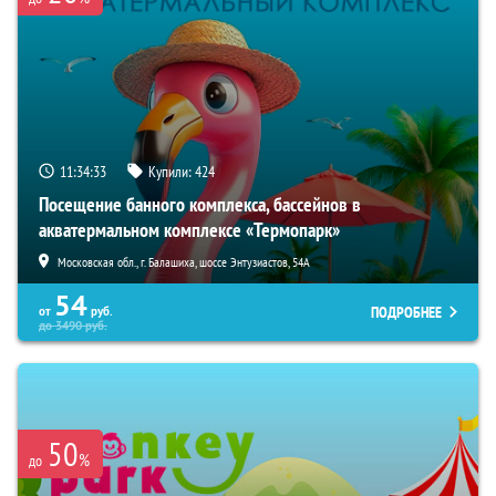
11:34:32
Купили:
424
Посещение банного комплекса, бассейнов в
акватермальном комплексе «Термопарк»
Московская обл., г. Балашиха, шоссе Энтузиастов, 54А
54
ПОДРОБНЕЕ
от
руб.
до
3490
руб.
50
%
до