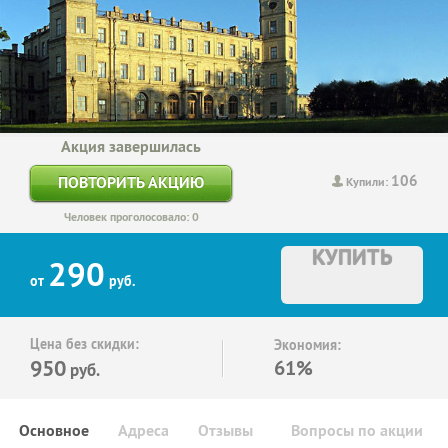
Акция завершилась
106
ПОВТОРИТЬ АКЦИЮ
Купили:
Человек проголосовало: 0
КУПИТЬ
290
от
руб.
Цена без скидки:
Экономия:
950
61%
руб.
Основное
Адреса
Отзывы
Вопросы по акции