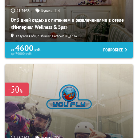
11:34:32
Купили:
114
От 3 дней отдыха с питанием и развлечениями в отеле
«Империал Wellness & Spa»
Калужская обл., г. Обнинск, Киевское ш., д. 11А
4600
ПОДРОБНЕЕ
от
руб.
до
79000
руб.
-50
%