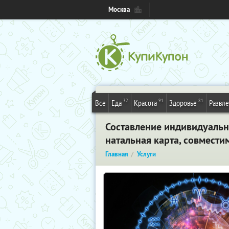
Москва
32
91
81
Все
Еда
Красота
Здоровье
Развл
Составление индивидуально
натальная карта, совмести
Главная
Услуги