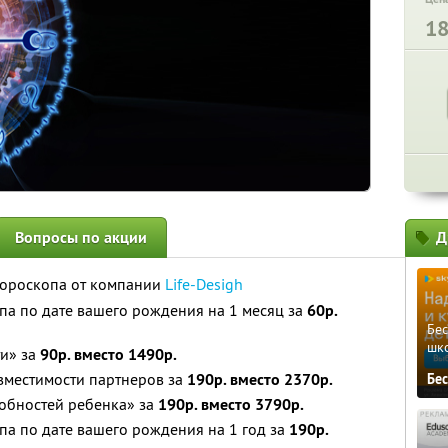
1
Вопросы по акции
Д
гороскопа от компании
Life-Desigh
па по дате вашего рождения на 1 месяц за
60р.
Бе
шк
ти» за
90р. вместо 1490р.
вместимости партнеров за
190р. вместо 2370р.
Бе
собностей ребенка» за
190р. вместо 3790р.
па по дате вашего рождения на 1 год за
190р.