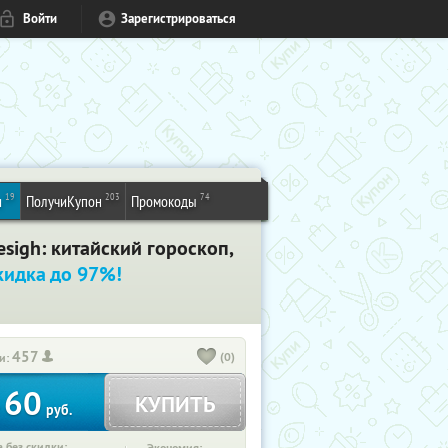
Войти
Зарегистрироваться
19
203
74
и
ПолучиКупон
Промокоды
sigh: китайский гороскоп,
кидка до 97%!
457
(0)
и:
60
КУПИТЬ
т
руб.
 без скидки: