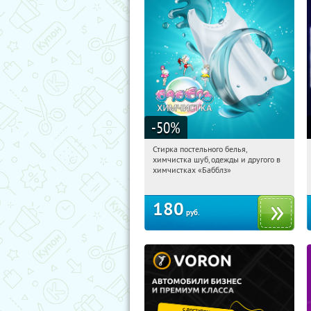
-50
%
Стирка постельного белья,
14:58:18
Купили:
73
химчистка шуб, одежды и другого в
Новослободская
Юго-Западная
химчистках «Бабблз»
Профсоюзная
Чертановская
Ясенево
180
руб.