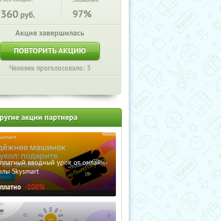
Экономия:
8360
97%
руб.
Акция завершилась
ПОВТОРИТЬ АКЦИЮ
Человек проголосовало: 3
ругие акции партнера
сплатный вводный урок от онлайн-
олы Skysmart
сплатно
-100%