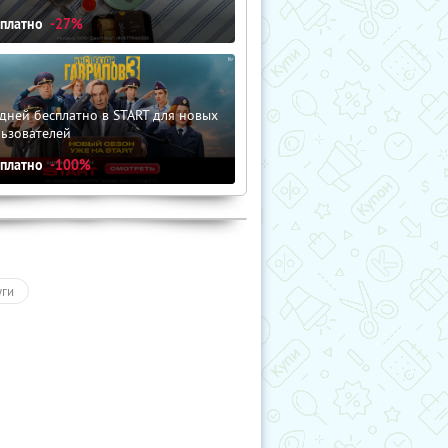
сплатно
-27%
дней бесплатно в START для новых
льзователей
сплатно
-100%
уги