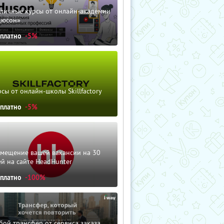
зличные курсы от онлайн-академии
дюсон»
сплатно
-5%
сы от онлайн-школы Skillfactory
сплатно
-5%
змещение вашей вакансии на 30
й на сайте HeadHunter
сплатно
-100%
ой трансфер от сервиса заказа