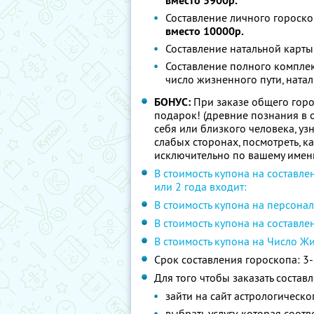
вместо 5900р.
Составление личного гороско
вместо 10000р.
Составление натальной карты
Составление полного комплекс
число жизненного пути, натал
БОНУС:
При заказе общего горос
подарок! (древние познания в 
себя или близкого человека, уз
слабых сторонах, посмотреть, к
исключительно по вашему имен
В стоимость купона на составле
или 2 года входит:
В стоимость купона на персона
В стоимость купона на составле
В стоимость купона на Число Ж
Срок составления гороскопа: 3
Для того чтобы заказать состав
зайти на сайт астрологическо
выбрать услугу, которая соот