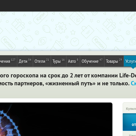
127
54
21
16
8
47
29
ечения
Дети
Отели
Туры
Авто
Обучение
Товары
Услуг
го гороскопа на срок до 2 лет от компании Life-De
мость партнеров, «жизненный путь» и не только.
С
Купил
о
Цена