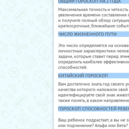
ОБЩИЙ ГОРОСКОП НА 2 ГОДА
Максимальная точность и четкость
увеличения времени составления п
и получите полный обзор ситуаци
краткосрочные, ближайшие событи
ЧИСЛО ЖИЗНЕННОГО ПУТИ
Это число определяется на основ
личностные характеристики челов
задачи, которые ставит перед эти
определить наиболее эффективное
способностей.
КИТАЙСКИЙ ГОРОСКОП
Вам достаточно знать год своего 
качества которого наложили свой 
идентифицируете свой знак живот
также понять, в каком направлении
ГОРОСКОП СПОСОБНОСТЕЙ РЕБЕ
Ваш ребенок подрастает, а вы не з
или подчинение? Альфа или Бета?