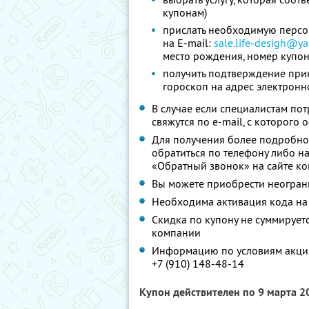
купонам)
прислать необходимую перс
на E-mail:
sale.life-desigh@ya
место рождения, номер купон
получить подтверждение прин
гороскоп на адрес электронн
В случае если специалистам по
свяжутся по e-mail, с которого
Для получения более подробно
обратиться по телефону либо на
«Обратный звонок» на сайте к
Вы можете приобрести неограни
Необходима активация кода на
Скидка по купону не суммируе
компании
Информацию по условиям акции
+7 (910) 148-48-14
Купон действителен по 9 марта 