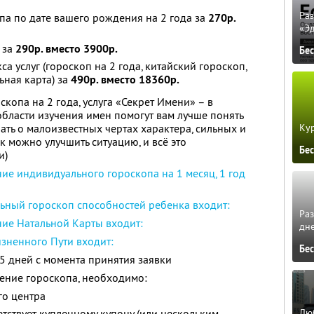
Ра
па по дате вашего рождения на 2 года за
270р.
«Э
 за
290р. вместо 3900р.
Бе
а услуг (гороскоп на 2 года, китайский гороскоп,
ьная карта) за
490р. вместо 18360р.
копа на 2 года, услуга «Секрет Имени» – в
области изучения имен помогут вам лучше понять
Кур
нать о малоизвестных чертах характера, сильных и
ак можно улучшить ситуацию, и всё это
Бе
и)
ние индивидуального гороскопа на 1 месяц, 1 год
льный гороскоп способностей ребенка входит:
Ра
ние Натальной Карты входит:
дне
изненного Пути входит:
Бе
-5 дней с момента принятия заявки
ление гороскопа, необходимо:
го центра
Люб
ветствует купленному купону (или нескольким