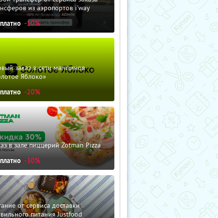
нсферов из аэропортов i'way
сплатно
-10%
вый заказ в сети магазинов
олотое Яблоко»
сплатно
-20%
аз в зале пиццерий Zotman Pizza
сплатно
-30%
ание от сервиса доставки
вильного питания Justfood