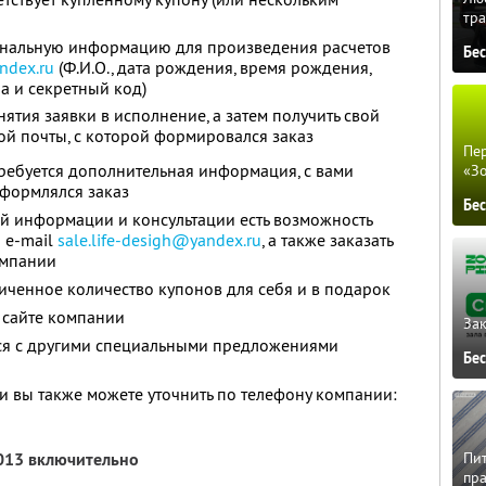
тра
ональную информацию для произведения расчетов
Бе
ndex.ru
(Ф.И.О., дата рождения, время рождения,
а и секретный код)
ятия заявки в исполнение, а затем получить свой
ой почты, с которой формировался заказ
Пер
требуется дополнительная информация, с вами
«З
 оформлялся заказ
Бе
й информации и консультации есть возможность
 e-mail
sale.life-desigh@yandex.ru
, а также заказать
омпании
ченное количество купонов для себя и в подарок
 сайте компании
Зак
тся с другими специальными предложениями
Бе
 вы также можете уточнить по телефону компании:
Пит
2013 включительно
пра