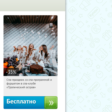
-35
%
Спа-праздник со спа-программой и
19:15:07
Получили:
5
фуршетом в спа-клубе
Улица 1905 года
«Тропический остров»
Бесплатно