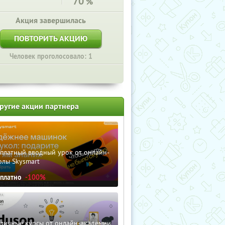
70
%
Акция завершилась
ПОВТОРИТЬ АКЦИЮ
Человек проголосовало: 1
ругие акции партнера
сплатный вводный урок от онлайн-
олы Skysmart
сплатно
-100%
зличные курсы от онлайн-академии