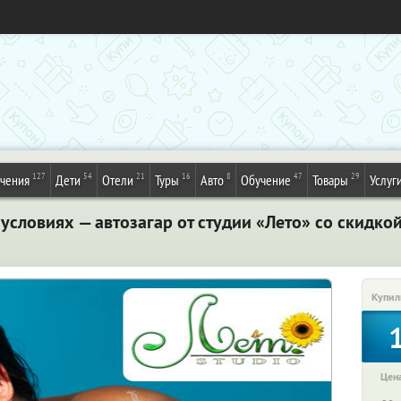
127
54
21
16
8
47
29
ечения
Дети
Отели
Туры
Авто
Обучение
Товары
Услуг
условиях — автозагар от студии «Лето» со скидко
Купил
Цена