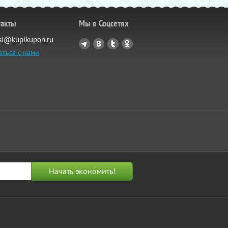
такты
Мы в Соцсетях
si@kupikupon.ru
аться с нами