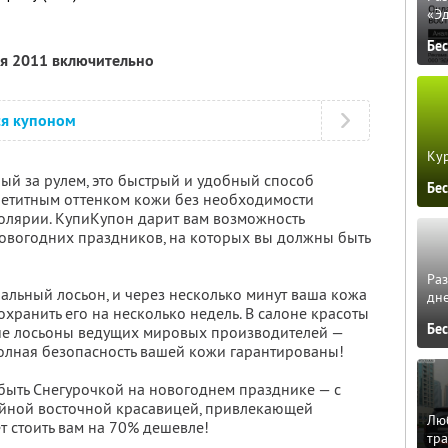
«Э
Бе
ля 2011 включительно
ся купоном
Кур
нный за рулем, это быстрый и удобный способ
Бе
петитным оттенком кожи без необходимости
солярии. КупиКупон дарит вам возможность
новогодних праздников, на которых вы должны быть
Ра
альный лосьон, и через несколько минут ваша кожа
дне
хранить его на несколько недель. В салоне красоты
Бе
шие лосьоны ведущих мировых производителей —
олная безопасность вашей кожи гарантированы!
 быть Снегурочкой на новогоднем празднике — с
ойной восточной красавицей, привлекающей
Люб
ет стоить вам на 70% дешевле!
тра