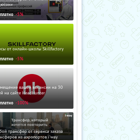
дюсон»
сплатно
-5%
сы от онлайн-школы Skillfactory
сплатно
-5%
змещение вашей вакансии на 30
й на сайте HeadHunter
сплатно
-100%
ой трансфер от сервиса заказа
нсферов из аэропортов i'way