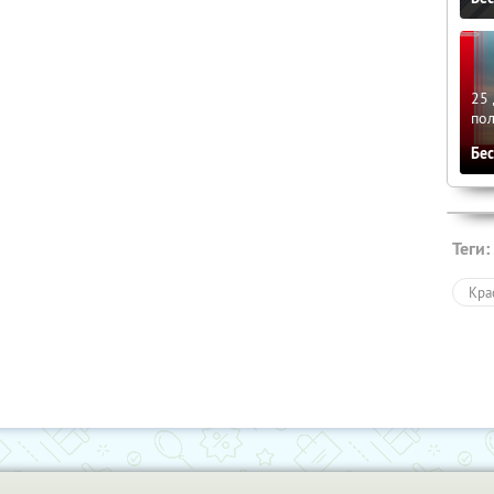
25 
по
Бе
Теги:
Кра