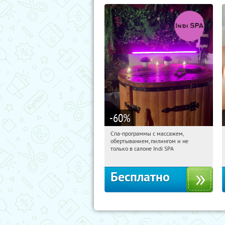
-60
%
Спа-программы с массажем,
19:15:07
Получили:
22
обертыванием, пилингом и не
Потапово
только в салоне Indi SPA
Бесплатно