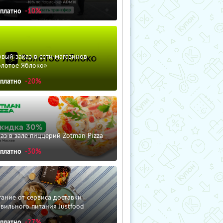
сплатно
-10%
вый заказ в сети магазинов
олотое Яблоко»
сплатно
-20%
аз в зале пиццерий Zotman Pizza
сплатно
-30%
ание от сервиса доставки
вильного питания Justfood
сплатно
-27%