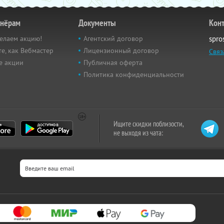
тнёрам
Документы
Кон
елаем акцию!
Агентский договор
spro
е, как Вебмастер
Лицензионный договор
Связ
е акции
Публичная оферта
Политика конфиденциальности
Ищите скидки поблизости,
не выходя из чата: