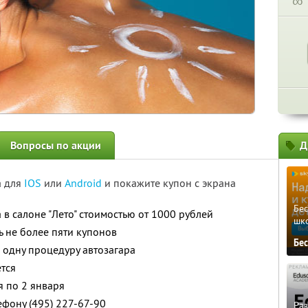
∞
Вопросы по акции
Д
а для
IOS
или
Android
и покажите купон с экрана
Бе
а в салоне "Лето" стоимостью от 1000 рублей
шк
ь не более пяти купонов
Бе
 одну процедуру автозагара
тся
я по 2 января
ефону (495) 227-67-90
Ра