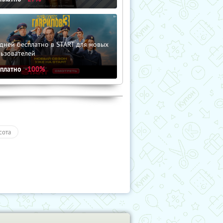
дней бесплатно в START для новых
льзователей
сплатно
-100%
сота