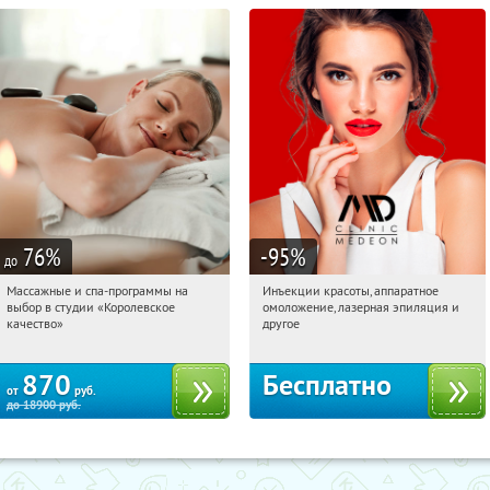
76
%
-95
%
до
Массажные и спа-программы на
Инъекции красоты, аппаратное
19:15:07
Купили:
4
19:15:07
Получили:
1613
выбор в студии «Королевское
омоложение, лазерная эпиляция и
Третьяковская
Таганская
качество»
другое
870
Бесплатно
от
руб.
до
18900
руб.