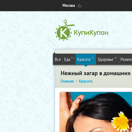
Москва
32
91
81
Все
Еда
Красота
Здоровье
Развл
Нежный загар в домашних 
Главная
Красота