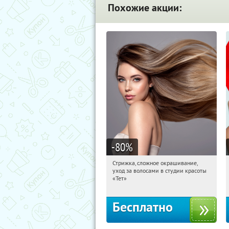
Похожие акции:
-80
%
Стрижка, сложное окрашивание,
19:15:07
Получили:
1
уход за волосами в студии красоты
Чистые пруды
«Тет»
Бесплатно