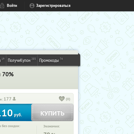
Войти
Зарегистрироваться
19
203
74
и
ПолучиКупон
Промокоды
й 70%
177
(0)
и:
110
КУПИТЬ
руб.
 без скидки:
Экономия: