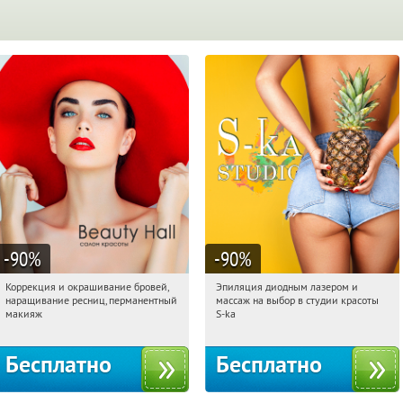
-90
%
-90
%
Коррекция и окрашивание бровей,
Эпиляция диодным лазером и
19:15:07
Получили:
6
19:15:07
Получили:
23
наращивание ресниц, перманентный
массаж на выбор в студии красоты
Нахимовский проспект
Таганская
макияж
S-ka
Бесплатно
Бесплатно