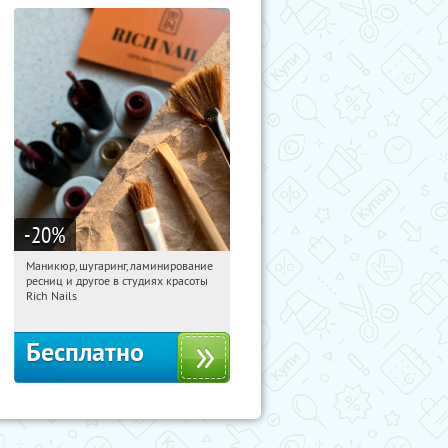
-20
%
Маникюр, шугаринг, ламинирование
19:15:07
Получили:
193
ресниц и другое в студиях красоты
Юго-Западная
Пражская
Rich Nails
Кузьминки
Митино
Домодедовская
Бесплатно