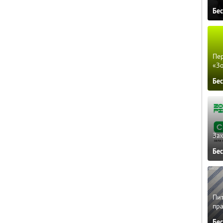
Бе
Пер
«З
Бе
Зак
Бе
Пит
пра
Бе