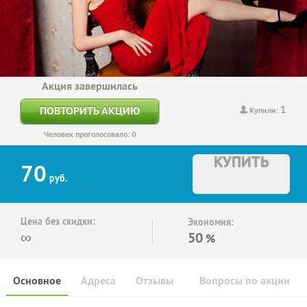
Акция завершилась
1
ПОВТОРИТЬ АКЦИЮ
Купили:
Человек проголосовало: 0
КУПИТЬ
70
руб.
Цена без скидки:
Экономия:
∞
50
%
Основное
Адреса
Отзывы
Вопросы по акции