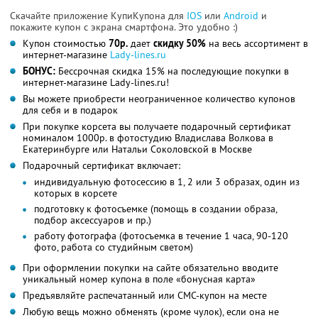
Скачайте приложение КупиКупона для
IOS
или
Android
и
покажите купон с экрана смартфона. Это удобно :)
Купон стоимостью
70р.
дает
скидку 50%
на весь ассортимент в
интернет-магазине
Lady-lines.ru
БОНУС:
Бессрочная скидка 15% на последующие покупки в
интернет-магазине Lady-lines.ru!
Вы можете приобрести неограниченное количество купонов
для себя и в подарок
При покупке корсета вы получаете подарочный сертификат
номиналом 1000р. в фотостудию Владислава Волкова в
Екатеринбурге или Натальи Соколовской в Москве
Подарочный сертификат включает:
индивидуальную фотосессию в 1, 2 или 3 образах, один из
которых в корсете
подготовку к фотосъемке (помощь в создании образа,
подбор аксессуаров и пр.)
работу фотографа (фотосъемка в течение 1 часа, 90-120
фото, работа со студийным светом)
При оформлении покупки на сайте обязательно вводите
уникальный номер купона в поле «бонусная карта»
Предъявляйте распечатанный или СМС-купон на месте
Любую вещь можно обменять (кроме чулок), если она не