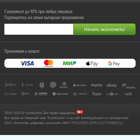
Сэкономьте до 90% при любых покупках
Подпишитесь на самые выгодные предложения
Принимаем к оплате:
2010-2026 © КупиКупон. Все права защищены.
Все права на товарный знак "КупиКупон" и на сайт www.kupikupon.ru принадлежат
OOO «Агентство цифровых решений» ИНН 7705523387, ОГРН 1127747063212