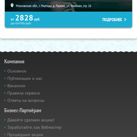
Московская обл., г. Мытищи, д. Ларево, ул. Хвойная, стр. 26
2828
ПОДРОБНЕЕ
от
руб.
до
65700
руб.
Компания
Основное
Публикации о нас
Вакансии
Правила сервиса
Ответы на вопросы
Бизнес-Партнёрам
Давайте сделаем акцию!
Заработайте, как Вебмастер
Прошедшие акции