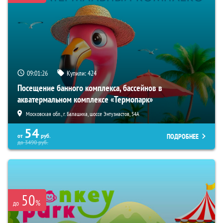
09:01:25
Купили:
424
Посещение банного комплекса, бассейнов в
акватермальном комплексе «Термопарк»
Московская обл., г. Балашиха, шоссе Энтузиастов, 54А
54
ПОДРОБНЕЕ
от
руб.
до
3490
руб.
50
%
до