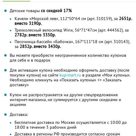
Детские товары
со скидкой 17%
Качели «Морской лев», 112*50*64 см (арт. 310159), за
2651р.
вместо 3190р.
Трехколесный велосипед Winx, 56*71*47см (арт. 444362), за
2782р. вместо 3350р.
Песочница-бассейн «Бабочка», 167*111*18 см (арт. 310143),
за
2852р. вместо 3430р.
Вы можете приобрести неограниченное количество купонов
для себя и в подарок
Для активации купона необходимо оформить доставку (после
покупки купона) на сайте
kupimart.ru
в разделе «Мои купоны».
Необходимо кликнуть на «Показать купоны» >> «Заказать
доставку»
Купон не распространяется на другие спецпредложения
интернет-магазина, не суммируется с другими скидками и
акциями
Доставка:
Бесплатная доставка по Москве осуществляется с 10:00 до
18:00 в течение 3 рабочих дней
Доставка в регионы РФ производится согласно срокам