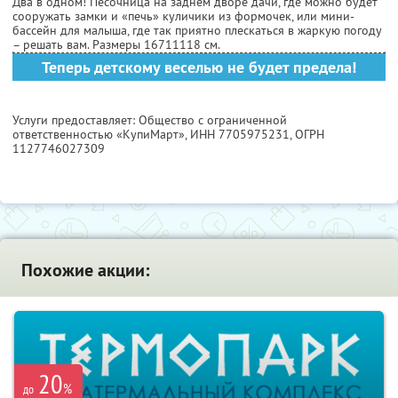
Два в одном! Песочница на заднем дворе дачи, где можно будет
сооружать замки и «печь» куличики из формочек, или мини-
бассейн для малыша, где так приятно плескаться в жаркую погоду
– решать вам. Размеры 167
111
18 см.
Теперь детскому веселью не будет предела!
Услуги предоставляет: Общество с ограниченной
ответственностью «КупиМарт»,
ИНН 7705975231
, ОГРН
1127746027309
Похожие акции:
20
%
до