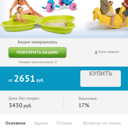
Акция завершилась
ПОВТОРИТЬ АКЦИЮ
Купи первым!
Человек проголосовало: 0
КУПИТЬ
2651
от
руб.
Цена без скидки:
Экономия:
3430
17%
руб.
Основное
Адреса
Отзывы
Вопросы по акции