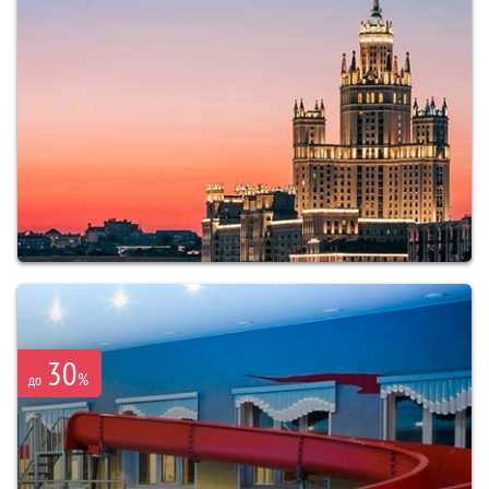
30
%
до