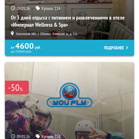
09:01:25
Купили:
114
От 3 дней отдыха с питанием и развлечениями в отеле
«Империал Wellness & Spa»
Калужская обл., г. Обнинск, Киевское ш., д. 11А
4600
ПОДРОБНЕЕ
от
руб.
до
79000
руб.
-50
%
09:01:25
Купили:
358