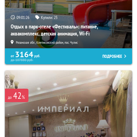
09:01:25
Купили:
25
Отдых в парк-отеле «Фестиваль»: питание,
аквакомплекс, детская анимация, Wi-Fi
Рязанская обл., Клепиковский район, пос. Чулис
3164
ПОДРОБНЕЕ
от
руб.
до
107880
руб.
42
%
до