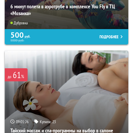
6 минут полета в аэротрубе в комплексе You Fly в ТЦ
«Мозаика»
Дубровка
500
ПОДРОБНЕЕ
руб.
5000
руб.
61
%
до
09:01:25
Купили:
23
Тайский массаж и спа-программы на выбор в салоне