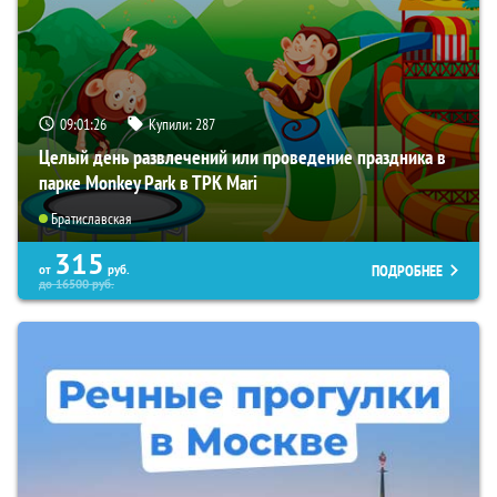
09:01:25
Купили:
287
Целый день развлечений или проведение праздника в
парке Monkey Park в ТРК Mari
Братиславская
315
ПОДРОБНЕЕ
от
руб.
до
16500
руб.