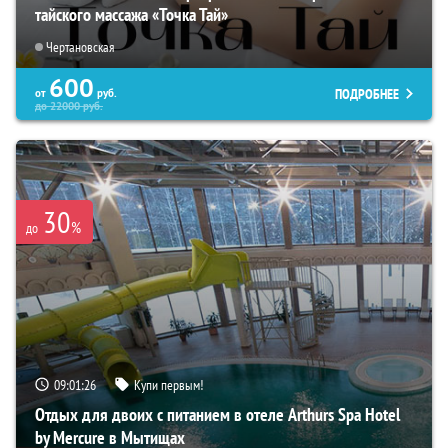
тайского массажа «Точка Тай»
Чертановская
600
ПОДРОБНЕЕ
от
руб.
до
22000
руб.
30
%
до
09:01:25
Купи первым!
Отдых для двоих с питанием в отеле Arthurs Spa Hotel
by Mercure в Мытищах