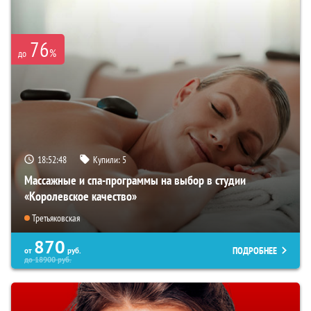
76
%
до
18:52:47
Купили:
5
Массажные и спа-программы на выбор в студии
«Королевское качество»
Третьяковская
870
ПОДРОБНЕЕ
от
руб.
до
18900
руб.