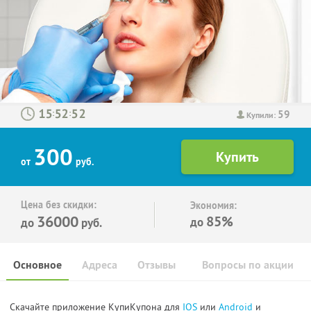
59
:
:
Купили:
300
от
руб.
Цена без скидки:
Экономия:
36000
85%
до
до
руб.
Основное
Адреса
Отзывы
Вопросы по акции
Скачайте приложение КупиКупона для
IOS
или
Android
и