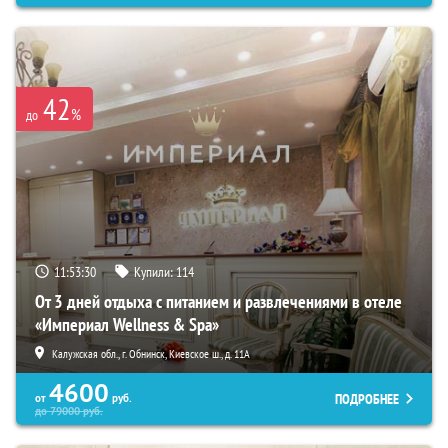
42
%
до
11:53:29
Купили:
114
От 3 дней отдыха с питанием и развлечениями в отеле
«Империал Wellness & Spa»
Калужская обл., г. Обнинск, Киевское ш., д. 11А
4600
ПОДРОБНЕЕ
от
руб.
до
79000
руб.