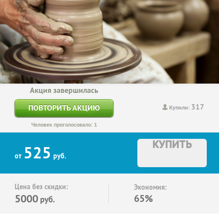
Акция завершилась
317
ПОВТОРИТЬ АКЦИЮ
Купили:
Человек проголосовало: 1
КУПИТЬ
525
от
руб.
Цена без скидки:
Экономия:
5000
65%
руб.