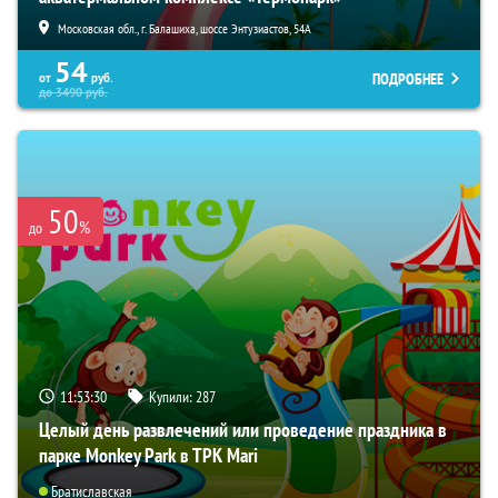
Московская обл., г. Балашиха, шоссе Энтузиастов, 54А
54
ПОДРОБНЕЕ
от
руб.
до
3490
руб.
50
%
до
11:53:29
Купили:
287
Целый день развлечений или проведение праздника в
парке Monkey Park в ТРК Mari
Братиславская