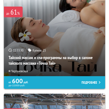
61
%
до
11:53:29
Купили:
23
Тайский массаж и спа-программы на выбор в салоне
тайского массажа «Точка Тай»
Чертановская
600
ПОДРОБНЕЕ
от
руб.
до
22000
руб.