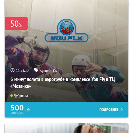
-50
%
11:53:29
Купили:
357
6 минут полета в аэротрубе в комплексе You Fly в ТЦ
«Мозаика»
Дубровка
500
ПОДРОБНЕЕ
руб.
5000
руб.