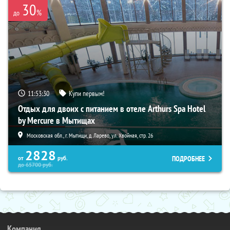
30
%
до
11:53:29
Купи первым!
Отдых для двоих с питанием в отеле Arthurs Spa Hotel
by Mercure в Мытищах
Московская обл., г. Мытищи, д. Ларево, ул. Хвойная, стр. 26
2828
ПОДРОБНЕЕ
от
руб.
до
65700
руб.
Компания