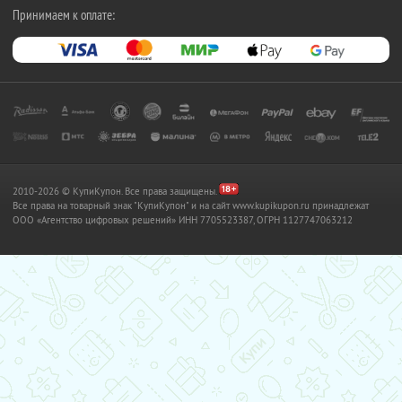
Принимаем к оплате:
2010-2026 © КупиКупон. Все права защищены.
Все права на товарный знак "КупиКупон" и на сайт www.kupikupon.ru принадлежат
OOO «Агентство цифровых решений» ИНН 7705523387, ОГРН 1127747063212