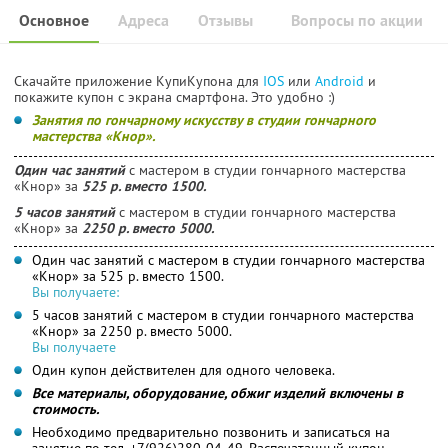
Основное
Адреса
Отзывы
Вопросы по акции
Скачайте приложение КупиКупона для
IOS
или
Android
и
покажите купон с экрана смартфона. Это удобно :)
Занятия по гончарному искусству в студии гончарного
мастерства «Кнор».
Один час занятий
с мастером в студии гончарного мастерства
«Кнор» за
525 р. вместо 1500.
5 часов занятий
с мастером в студии гончарного мастерства
«Кнор» за
2250 р. вместо 5000.
Один час занятий с мастером в студии гончарного мастерства
«Кнор» за 525 р. вместо 1500.
Вы получаете:
5 часов занятий с мастером в студии гончарного мастерства
«Кнор» за 2250 р. вместо 5000.
Вы получаете
Один купон действителен для одного человека.
Все материалы, оборудование, обжиг изделий включены в
стоимость.
Необходимо предварительно позвонить и записаться на
занятие по тел. +7(926)280-04-49. Распечатанный купон