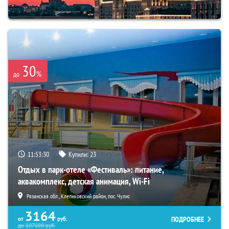
30
%
до
11:53:29
Купили:
23
Отдых в парк-отеле «Фестиваль»: питание,
аквакомплекс, детская анимация, Wi-Fi
Рязанская обл., Клепиковский район, пос. Чулис
3164
ПОДРОБНЕЕ
от
руб.
до
107880
руб.