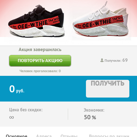
Акция завершилась
69
ПОВТОРИТЬ АКЦИЮ
Получили:
Человек проголосовало: 0
ПОЛУЧИТЬ
0
руб.
Цена без скидки:
Экономия:
∞
50
%
Основное
Адреса
Отзывы
Вопросы по акции