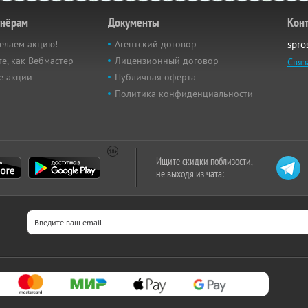
тнёрам
Документы
Кон
елаем акцию!
Агентский договор
spro
е, как Вебмастер
Лицензионный договор
Связ
е акции
Публичная оферта
Политика конфиденциальности
Ищите скидки поблизости,
не выходя из чата: