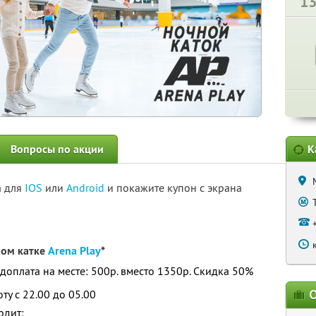
1
Вопросы по акции
К
а для
IOS
или
Android
и покажите купон с экрана
ном катке
Arena Play
*
 доплата на месте: 500р. вместо 1350р. Скидка 50%
О
у с 22.00 до 05.00
одит: