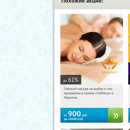
Похожие акции:
61
%
до
Тайский массаж на выбор и спа-
12:59:59
Купили:
38
программы в салоне «ТайМир» в
Марьино
Марьино
900
от
руб.
до
28000
руб.