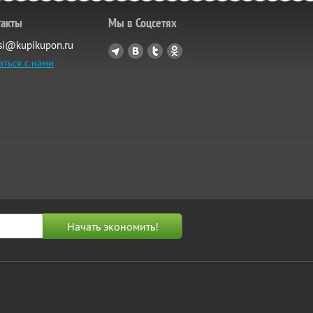
такты
Мы в Соцсетях
si@kupikupon.ru
аться с нами