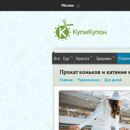
Москва
33
91
81
Все
Еда
Красота
Здоровье
Развл
Прокат коньков и катание 
Главная
Развлечения
Для детей