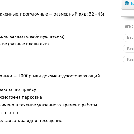
k
оккейные, прогулочные — размерный ряд: 32–48)
Теги:
ожно заказать любимую песню)
Кан
ние (разные площадки)
Раз
Раз
коньки — 1000р. или документ, удостоверяющий
ваются по прайсу
усмотрена парковка
аничено в течение указанного времени работы
бесплатно
ользовать за одно посещение