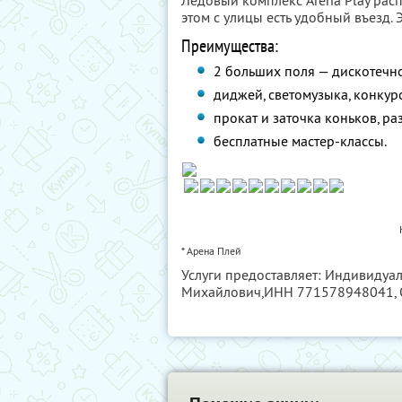
Ледовый комплекс Arena Play рас
этом с улицы есть удобный въезд.
Преимущества:
2 больших поля — дискотечно
диджей, светомузыка, конкурс
прокат и заточка коньков, ра
бесплатные мастер-классы.
* Арена Плей
Услуги предоставляет: Индивидуа
Михайлович,
ИНН 771578948041
,