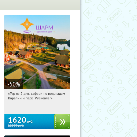
-50
%
«Тур на 2 дня: сафари по водопадам
12:59:59
Купили:
6
Карелии и парк “Рускеала"»
Достоевская
1620
руб.
12900
руб.