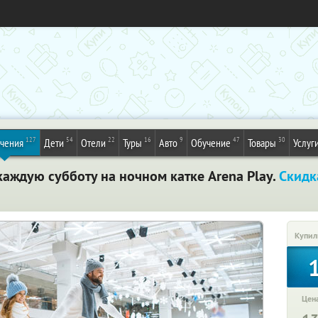
127
54
22
16
9
47
30
ечения
Дети
Отели
Туры
Авто
Обучение
Товары
Услуг
каждую субботу на ночном катке Arena Play.
Скидк
Купил
Цена