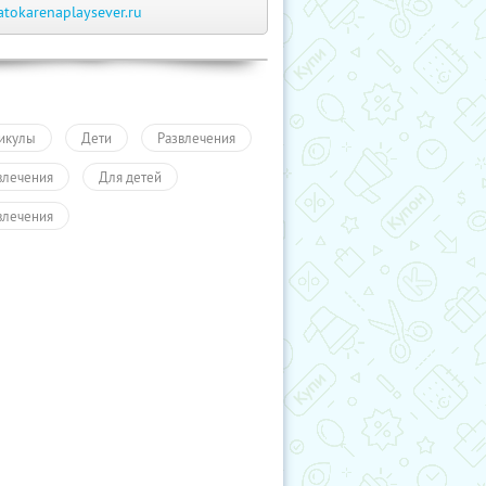
atokarenaplaysever.ru
икулы
Дети
Развлечения
влечения
Для детей
влечения