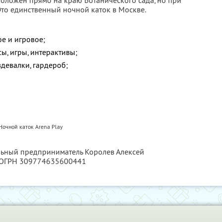
положен прямо на краю Ботанического сада, но при
 Это единственный ночной каток в Москве.
е и игровое;
ы, игры, интерактивы;
здевалки, гардероб;
Ночной каток Arena Play
льный предприниматель Королев Алексей
 ОГРН 309774635600441