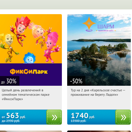
30
%
-50
%
до
Целый день развлечений в
Тур на 2 дня «Карельское счастье —
12:59:59
Купили:
257
12:59:59
Купили:
39
семейном тематическом парке
проживание на берегу Ладоги»
Лубянка
Достоевская
«ФиксиПарк»
563
1740
от
руб.
руб.
до
2990
руб.
13900
руб.