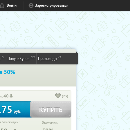
Войти
Зарегистрироваться
22
209
79
и
ПолучиКупон
Промокоды
а 50%
40
(23)
и:
175
КУПИТЬ
руб.
 без скидки:
Экономия: