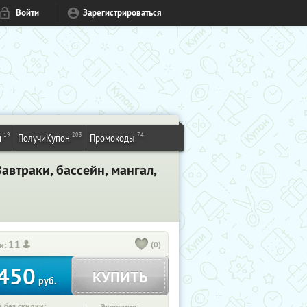
Войти
Зарегистрироваться
19
203
74
и
ПолучиКупон
Промокоды
автраки, бассейн, мангал,
11
(0)
и:
450
КУПИТЬ
руб.
 без скидки: