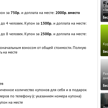
Ра
«Э
пон за
750р.
и доплата на месте:
2000р. вместо
Бе
до 4 человек. Купон за
1300р.
и доплата на месте:
до 8 человек. Купон за
2500р.
и доплата на месте:
Кур
воначальным взносом от общей стоимости. Полную
Бе
ь на месте
Ра
дне
ев
Бе
ченное количество купонов для себя и в подарок
ров по телефону (с указанием номера купона)
упон на месте
Люб