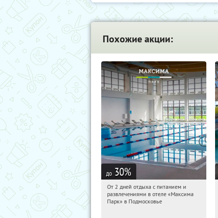
Похожие акции:
30
%
до
От 2 дней отдыха с питанием и
05:07:11
Купили:
1
развлечениями в отеле «Максима
Московская обл., Дмитровский р-н, д.
Парк» в Подмосковье
Горки Сухаревские