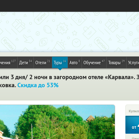
127
54
21
16
8
47
29
ечения
Дети
Отели
Туры
Авто
Обучение
Товары
Услуг
ли 3 дня/ 2 ночи в загородном отеле «Карвала». З
рковка.
Скидка до 53%
Купил
от
Цена