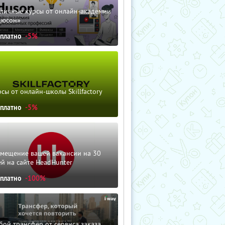
зличные курсы от онлайн-академии
дюсон»
сплатно
-5%
сы от онлайн-школы Skillfactory
сплатно
-5%
змещение вашей вакансии на 30
й на сайте HeadHunter
сплатно
-100%
ой трансфер от сервиса заказа