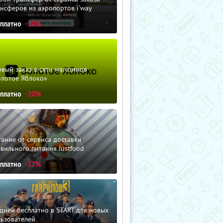
нсферов из аэропортов i'way
сплатно
-10%
вый заказ в сети магазинов
олотое Яблоко»
сплатно
-20%
ание от сервиса доставки
вильного питания Justfood
сплатно
-27%
дней бесплатно в START для новых
льзователей