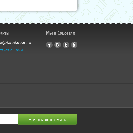
такты
Мы в Соцсетях
si@kupikupon.ru
аться с нами