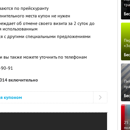
тра
ваются по прейскуранту
Бе
нительного места купон не нужен
еждает об отмене своего визита за 2 суток до
ся использованным
тся с другими специальными предложениями
Пер
«З
Бе
 вы также можете уточнить по телефонам
7-90-91
2014 включительно
Пит
пра
Бе
ся купоном
25 
по