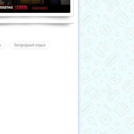
сплатно
-100%
ы
Загородный отдых