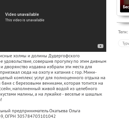
Бе
Теги:
Тур
писные холмы и долины Дудергофского
е удовольствие, совершив прогулку по этим дивным
 и дворянство издавна избрали эти места для
 приезжал сюда на охоту и катания с гор. Мини-
 целый комплекс услуг для полноценного отдыха на
я баня с березовыми вениками, которая топится на
ассейн, наполненный живой водой из целебного
 кустами малины, а на лужайке - веселье и шашлык
!
льный предприниматель Окатьева Ольга
69
, ОГРН 305784703101042