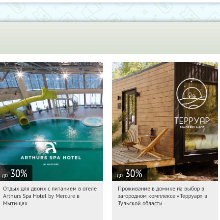
30
%
30
%
до
до
Отдых для двоих с питанием в отеле
Проживание в домике на выбор в
05:07:11
Купи первым!
05:07:11
Купили:
8
Arthurs Spa Hotel by Mercure в
загородном комплексе «Терруар» в
Московская обл., г. Мытищи, д.
Тульская обл., Ясногорский р-н, с.
Мытищах
Тульской области
Ларево, ул. Хвойная, стр. 26
Кузмищево