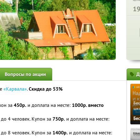
1
Вопросы по акции
Д
ле
«Карвала»
.
Скидка до 53%
Бе
пон за
450р.
и доплата на месте:
1000р. вместо
шк
до 4 человек. Купон за
750р.
и доплата на месте:
Бе
до 8 человек. Купон за
1400р.
и доплата на месте: