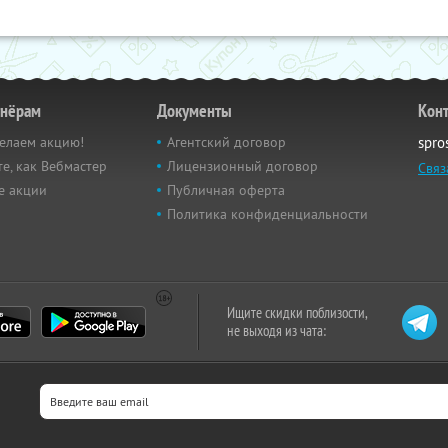
тнёрам
Документы
Кон
елаем акцию!
Агентский договор
spro
е, как Вебмастер
Лицензионный договор
Связ
е акции
Публичная оферта
Политика конфиденциальности
Ищите скидки поблизости,
не выходя из чата: