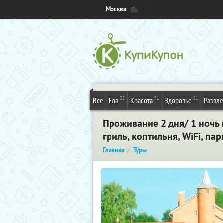
Москва
32
91
81
Все
Еда
Красота
Здоровье
Развл
Проживание 2 дня/ 1 ночь и
гриль, коптильня, WiFi, па
Главная
Туры