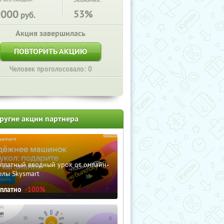
Экономия:
9000
53%
руб.
Акция завершилась
ПОВТОРИТЬ АКЦИЮ
Человек проголосовало: 0
ругие акции партнера
сплатный вводный урок от онлайн-
олы Skysmart
сплатно
-100%