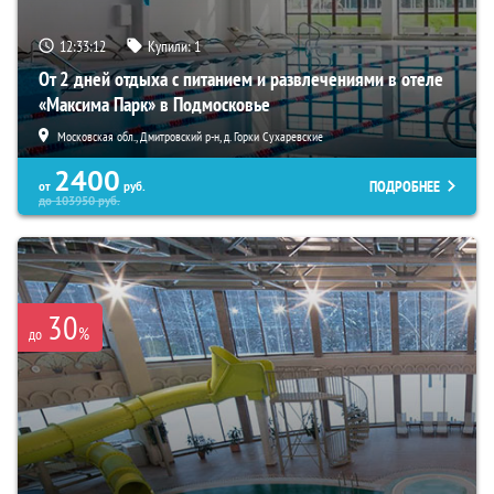
12:33:10
Купили:
1
От 2 дней отдыха с питанием и развлечениями в отеле
«Максима Парк» в Подмосковье
Московская обл., Дмитровский р-н, д. Горки Сухаревские
2400
ПОДРОБНЕЕ
от
руб.
до
103950
руб.
30
%
до