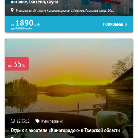
питание, бассейн, сауна
Московская обл., пос-е Краснопахорское, с. Красное, Парковая улица, 10с1
1890
ПОДРОБНЕЕ
от
руб.
до
49000
руб.
35
%
до
12:33:10
Купи первым!
Отдых в экоотеле «Киногородок» в Тверской области