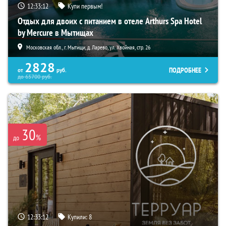
12:33:10
Купи первым!
Отдых для двоих с питанием в отеле Arthurs Spa Hotel
by Mercure в Мытищах
Московская обл., г. Мытищи, д. Ларево, ул. Хвойная, стр. 26
2828
ПОДРОБНЕЕ
от
руб.
до
65700
руб.
30
%
до
12:33:10
Купили:
8