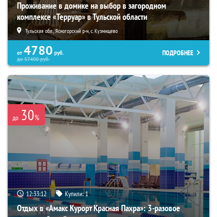
Проживание в домике на выбор в загородном
комплексе «Терруар» в Тульской области
Тульская обл., Ясногорский р-н, с. Кузмищево
4780
ПОДРОБНЕЕ
от
руб.
до
57400
руб.
30
%
до
12:33:10
Купили:
1
Отдых в «Амакс Курорт ‎Красная Пахра»: 3-разовое