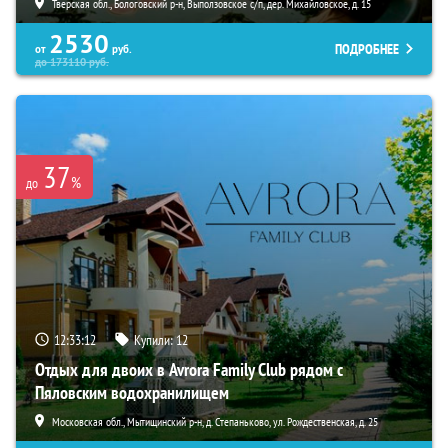
Тверская обл., Бологовский р-н, Выползовское с/п, дер. Михайловское, д. 15
2530
ПОДРОБНЕЕ
от
руб.
до
173110
руб.
37
%
до
12:33:10
Купили:
12
Отдых для двоих в Avrora Family Club рядом с
Пяловским водохранилищем
Московская обл., Мытищинский р-н, д. Степаньково, ул. Рождественская, д. 25