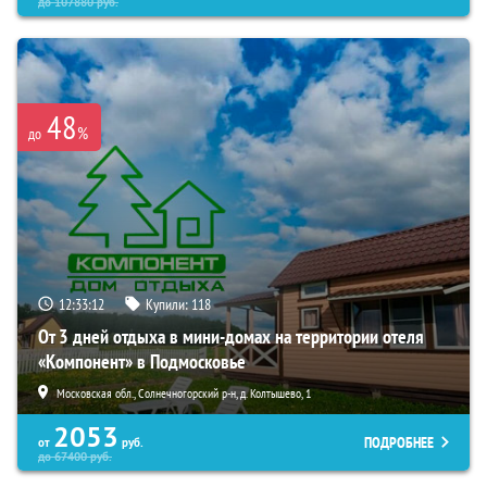
до
107880
руб.
48
%
до
12:33:10
Купили:
118
От 3 дней отдыха в мини-домах на территории отеля
«Компонент» в Подмосковье
Московская обл., Солнечногорский р-н, д. Колтышево, 1
2053
ПОДРОБНЕЕ
от
руб.
до
67400
руб.