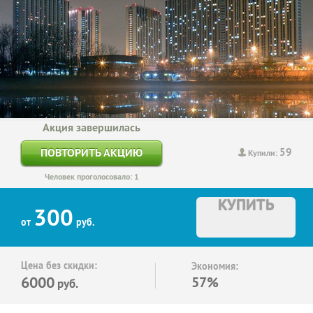
Акция завершилась
59
ПОВТОРИТЬ АКЦИЮ
Купили:
Человек проголосовало: 1
КУПИТЬ
300
от
руб.
Цена без скидки:
Экономия:
6000
57%
руб.