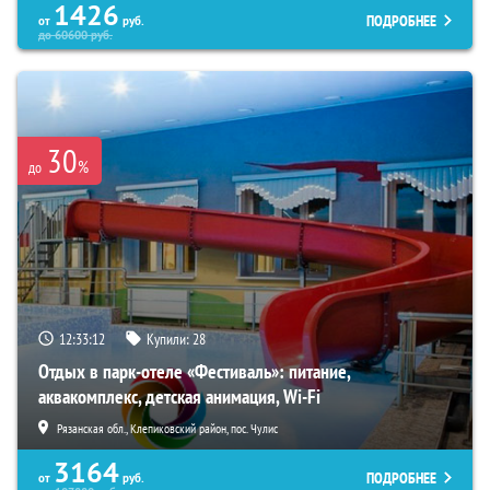
1426
ПОДРОБНЕЕ
от
руб.
до
60600
руб.
30
%
до
12:33:10
Купили:
28
Отдых в парк-отеле «Фестиваль»: питание,
аквакомплекс, детская анимация, Wi-Fi
Рязанская обл., Клепиковский район, пос. Чулис
3164
ПОДРОБНЕЕ
от
руб.