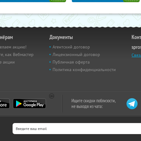
тнёрам
Документы
Кон
елаем акцию!
Агентский договор
spro
е, как Вебмастер
Лицензионный договор
Связ
е акции
Публичная оферта
Политика конфиденциальности
Ищите скидки поблизости,
не выходя из чата: