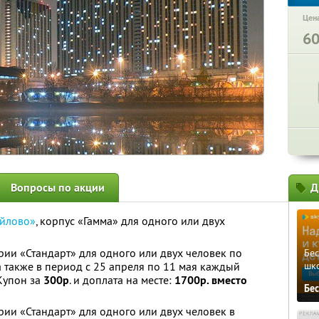
Цена
6
Вопросы по акции
Д
йлово»
, корпус «Гамма» для одного или двух
ии «Стандарт» для одного или двух человек по
Бе
, а также в период с 25 апреля по 11 мая каждый
шк
 Купон за
300р
. и доплата на месте:
1700р. вместо
Бе
ии «Стандарт» для одного или двух человек в