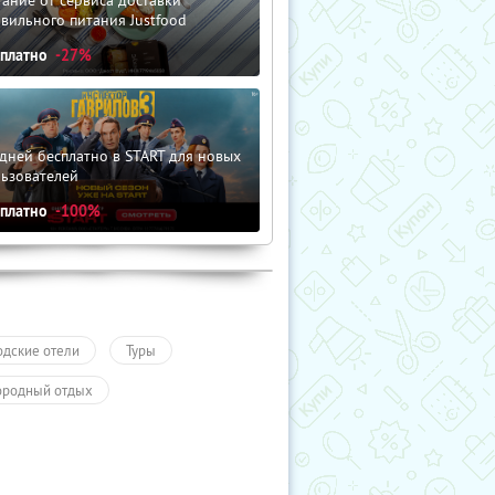
вильного питания Justfood
сплатно
-27%
дней бесплатно в START для новых
льзователей
сплатно
-100%
одские отели
Туры
ородный отдых