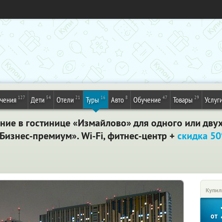
127
54
21
16
8
47
29
ечения
Дети
Отели
Туры
Авто
Обучение
Товары
Услуг
ие в гостинице «Измайлово» для одного или двух
«Бизнес-премиум». Wi-Fi, фитнес-центр +
скидка 5
Купил
от