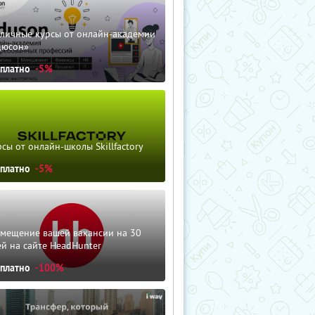
зличные курсы от онлайн-академии
дюсон»
сплатно
-5%
сы от онлайн-школы Skillfactory
сплатно
-5%
змещение вашей вакансии на 30
й на сайте HeadHunter
сплатно
-100%