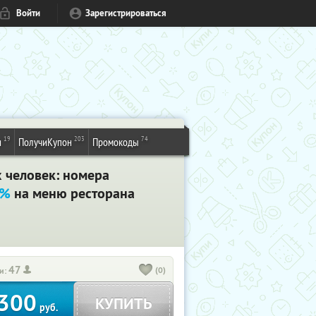
Войти
Зарегистрироваться
19
203
74
и
ПолучиКупон
Промокоды
 человек: номера
0%
на меню ресторана
47
(0)
и:
300
КУПИТЬ
руб.