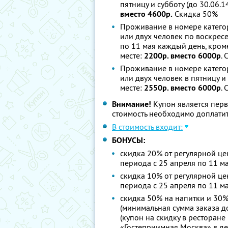
пятницу и субботу (до 30.06.14
вместо 4600р.
Скидка 50%
Проживание в номере катего
или двух человек по воскресен
по 11 мая каждый день, кроме
месте:
2200р. вместо 6000р
.
Проживание в номере катего
или двух человек в пятницу и 
месте:
2550р. вместо 6000р
.
Внимание!
Купон является пер
стоимость необходимо доплатит
В стоимость входит:
БОНУСЫ:
скидка 20% от регулярной це
периода с 25 апреля по 11 ма
скидка 10% от регулярной це
периода с 25 апреля по 11 ма
скидка 50% на напитки и 30%
(минимальная сумма заказа 
(купон на скидку в ресторан
«Гостеприимная Москва» в день