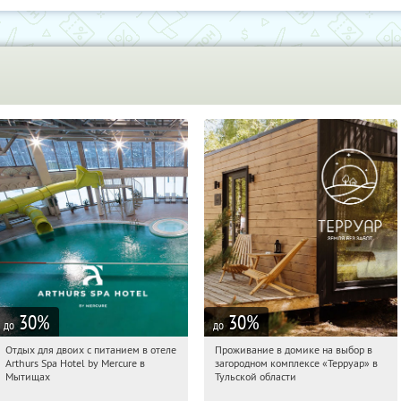
30
%
30
%
до
до
Отдых для двоих с питанием в отеле
Проживание в домике на выбор в
12:29:30
Купи первым!
12:29:30
Купили:
8
Arthurs Spa Hotel by Mercure в
загородном комплексе «Терруар» в
Московская обл., г. Мытищи, д.
Тульская обл., Ясногорский р-н, с.
Мытищах
Тульской области
Ларево, ул. Хвойная, стр. 26
Кузмищево