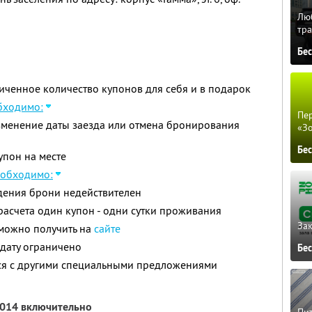
Люб
тра
Бе
ченное количество купонов для себя и в подарок
бходимо:
Пер
менение даты заезда или отмена бронирования
«З
Бе
упон на месте
еобходимо:
ждения брони недействителен
асчета один купон - одни сутки проживания
Зак
ожно получить на
сайте
дату ограничено
Бе
тся с другими специальными предложениями
2014 включительно
Пит