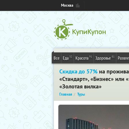
Москва
32
91
81
Все
Еда
Красота
Здоровье
Развл
Скидка до 57%
на проживан
«Стандарт», «Бизнес» или 
«Золотая вилка»
Главная
Туры