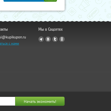
такты
Мы в Соцсетях
si@kupikupon.ru
аться с нами