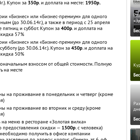
г.). Купон за
350р
. и доплата на месте:
1950р.
Ра
рии «Бизнес» или «Бизнес-премиум» для одного
«Э
ьям (до 30.06.14г.), а также в период с 25 апреля
 пятниц и суббот. Купон за
400р
. и доплата на
Бе
 Скидка 57%
рии «Бизнес» или «Бизнес-премиум» для одного
субботу (до 30.06.14г.). Купон за
450р
. и доплата на
 Скидка 50%
воначальным взносом от общей стоимости. Полную
Кур
ь на месте
Бе
ны на проживание в понедельник и четверг (кроме
я)
Ра
ны на проживание во вторник и среду (кроме
дне
я)
Бе
 на меню в ресторане «Золотая вилка»
до предоставления скидки —
1500р
. с человека)
е необходимо получить в офисе компании
 заселения по адресу: корпус «Гамма», эт. 6, оф.