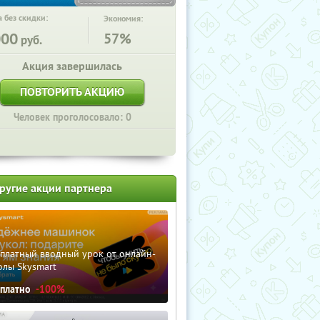
 без скидки:
Экономия:
000
57%
руб.
Акция завершилась
ПОВТОРИТЬ АКЦИЮ
Человек проголосовало: 0
ругие акции партнера
сплатный вводный урок от онлайн-
олы Skysmart
сплатно
-100%