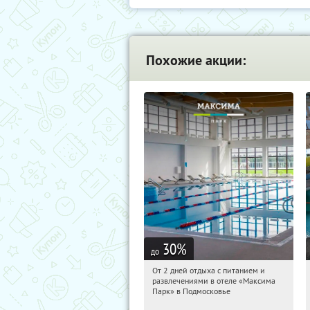
Похожие акции:
30
%
до
От 2 дней отдыха с питанием и
12:29:30
Купили:
1
развлечениями в отеле «Максима
Московская обл., Дмитровский р-н, д.
Парк» в Подмосковье
Горки Сухаревские