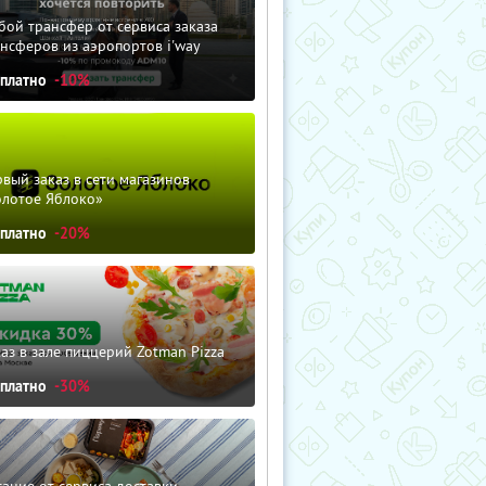
ой трансфер от сервиса заказа
нсферов из аэропортов i'way
сплатно
-10%
вый заказ в сети магазинов
олотое Яблоко»
сплатно
-20%
аз в зале пиццерий Zotman Pizza
сплатно
-30%
ание от сервиса доставки