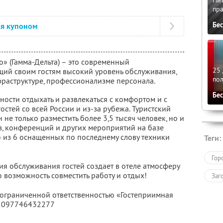
пра
Бе
ся купоном
» (Гамма-Дельта) – это современный
25 
щий своим гостям высокий уровень обслуживания,
по
раструктуре, профессионализме персонала.
Бе
ости отдыхать и развлекаться с комфортом и с
остей со всей России и из-за рубежа. Туристский
не только разместить более 3,5 тысяч человек, но и
, конференций и других мероприятий на базе
 из 6 оснащенных по последнему слову техники
Теги:
Гор
я обслуживания гостей создает в отеле атмосферу
 возможность совместить работу и отдых!
Заг
с ограниченной ответственностью «Гостеприимная
 1097746432277