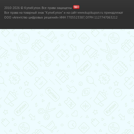
2010-2026 © КупиКупон. Все права защищены.
Все права на товарный знак "КупиКупон" и на сайт www.kupikupon.ru принадлежат
OOO «Агентство цифровых решений» ИНН 7705523387, ОГРН 1127747063212