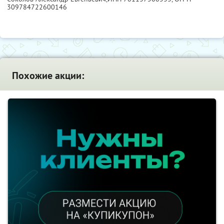
309784722600146
Похожие акции: