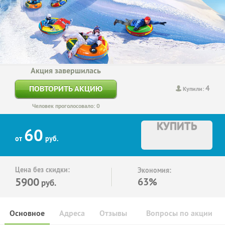
Акция завершилась
4
ПОВТОРИТЬ АКЦИЮ
Купили:
Человек проголосовало: 0
КУПИТЬ
60
от
руб.
Цена без скидки:
Экономия:
5900
63%
руб.
Основное
Адреса
Отзывы
Вопросы по акции