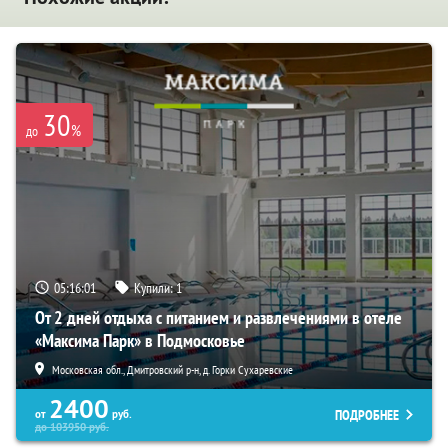
30
%
до
05:15:59
Купили:
1
От 2 дней отдыха с питанием и развлечениями в отеле
«Максима Парк» в Подмосковье
Московская обл., Дмитровский р-н, д. Горки Сухаревские
2400
ПОДРОБНЕЕ
от
руб.
до
103950
руб.