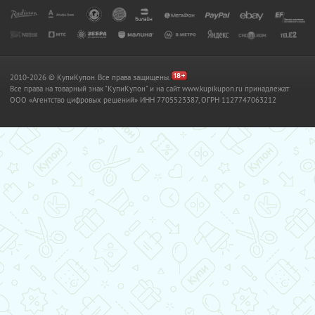
2010-2026 © КупиКупон. Все права защищены.
Все права на товарный знак "КупиКупон" и на сайт www.kupikupon.ru принадлежат
OOO «Агентство цифровых решений» ИНН 7705523387, ОГРН 1127747063212