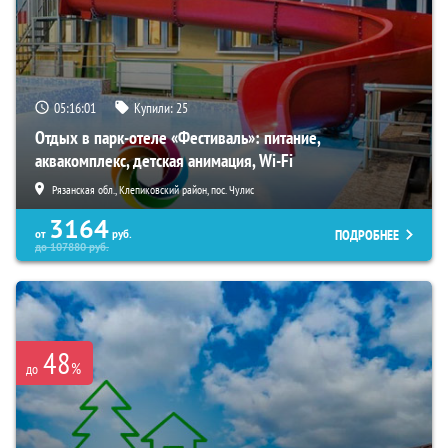
05:15:59
Купили:
25
Отдых в парк-отеле «Фестиваль»: питание,
аквакомплекс, детская анимация, Wi-Fi
Рязанская обл., Клепиковский район, пос. Чулис
3164
ПОДРОБНЕЕ
от
руб.
до
107880
руб.
48
%
до