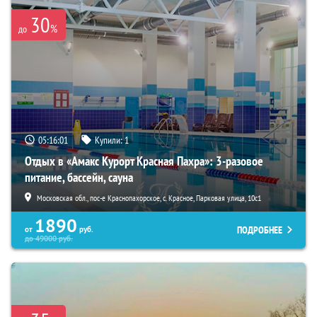
30
%
до
05:15:59
Купили:
1
Отдых в «Амакс Курорт ‎Красная Пахра»: 3-разовое
питание, бассейн, сауна
Московская обл., пос-е Краснопахорское, с. Красное, Парковая улица, 10с1
1890
ПОДРОБНЕЕ
от
руб.
до
49000
руб.