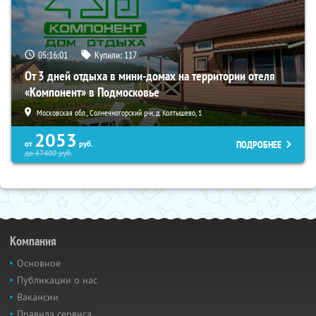
05:15:59
Купили:
117
От 3 дней отдыха в мини-домах на территории отеля
«Компонент» в Подмосковье
Московская обл., Солнечногорский р-н, д. Колтышево, 1
2053
ПОДРОБНЕЕ
от
руб.
до
67400
руб.
Компания
Основное
Публикации о нас
Вакансии
Правила сервиса