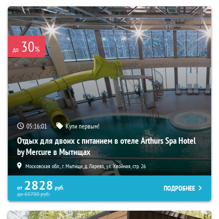
30
%
до
05:15:59
Купи первым!
Отдых для двоих с питанием в отеле Arthurs Spa Hotel
by Mercure в Мытищах
Московская обл., г. Мытищи, д. Ларево, ул. Хвойная, стр. 26
2828
ПОДРОБНЕЕ
от
руб.
до
65700
руб.