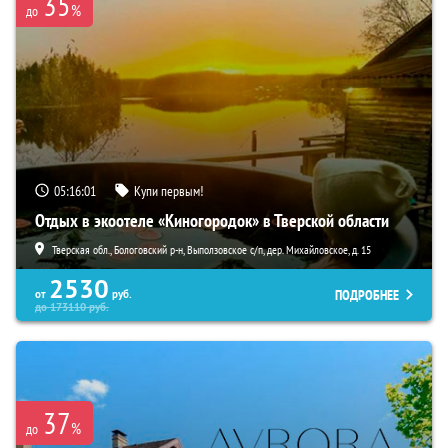
35
%
до
05:15:59
Купи первым!
Отдых в экоотеле «Киногородок» в Тверской области
Тверская обл., Бологовский р-н, Выползовское с/п, дер. Михайловское, д. 15
2530
ПОДРОБНЕЕ
от
руб.
до
173110
руб.
37
%
до