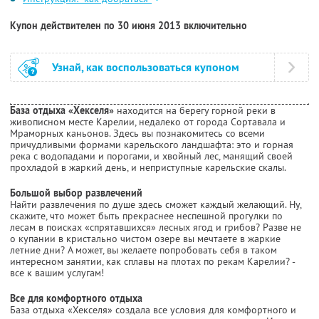
Купон действителен по 30 июня 2013 включительно
Узнай, как воспользоваться купоном
База отдыха «Хекселя»
находится на берегу горной реки в
живописном месте Карелии, недалеко от города Сортавала и
Мраморных каньонов. Здесь вы познакомитесь со всеми
причудливыми формами карельского ландшафта: это и горная
река с водопадами и порогами, и хвойный лес, манящий своей
прохладой в жаркий день, и неприступные карельские скалы.
Большой выбор развлечений
Найти развлечения по душе здесь сможет каждый желающий. Ну,
скажите, что может быть прекраснее неспешной прогулки по
лесам в поисках «спрятавшихся» лесных ягод и грибов? Разве не
о купании в кристально чистом озере вы мечтаете в жаркие
летние дни? А может, вы желаете попробовать себя в таком
интересном занятии, как сплавы на плотах по рекам Карелии? -
все к вашим услугам!
Все для комфортного отдыха
База отдыха «Хекселя» создала все условия для комфортного и