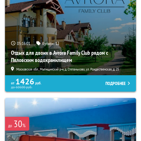
05:15:59
Купили:
12
Отдых для двоих в Avrora Family Club рядом с
Пяловским водохранилищем
Московская обл., Мытищинский р-н, д. Степаньково, ул. Рождественская, д. 25
1426
ПОДРОБНЕЕ
от
руб.
до
60600
руб.
30
%
до