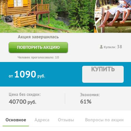
Акция завершилась
38
ПОВТОРИТЬ АКЦИЮ
Купили:
Человек проголосовало: 10
КУПИТЬ
1090
от
руб.
Цена без скидки:
Экономия:
40700
61%
руб.
Основное
Адреса
Отзывы
Вопросы по акции