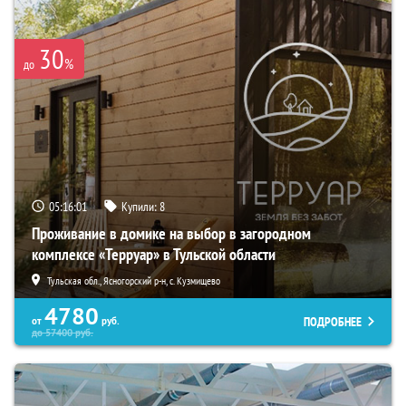
30
%
до
05:15:59
Купили:
8
Проживание в домике на выбор в загородном
комплексе «Терруар» в Тульской области
Тульская обл., Ясногорский р-н, с. Кузмищево
4780
ПОДРОБНЕЕ
от
руб.
до
57400
руб.