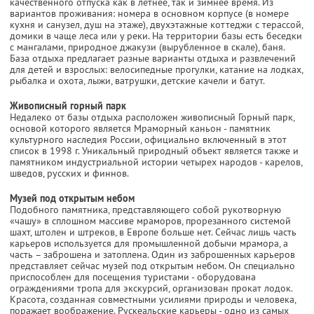
качественного отпуска как в летнее, так и зимнее время. Из
вариантов проживания: номера в основном корпусе (в номере
кухня и санузел, душ на этаже), двухэтажные коттеджи с терассой,
домики в чаще леса или у реки. На территории базы есть беседки
с мангалами, природное джакузи (вырубленное в скале), баня.
База отдыха предлагает разные варианты отдыха и развлечений
для детей и взрослых: велосипедные прогулки, катание на лодках,
рыбалка и охота, лыжи, ватрушки, детские качели и батут.
Живописный горный парк
Недалеко от базы отдыха расположен живописный Горный парк,
основой которого является Мраморный каньон - памятник
культурного наследия России, официально включенный в этот
список в 1998 г. Уникальный природный объект является также и
памятником индустриальной истории четырех народов - карелов,
шведов, русских и финнов.
Музей под открытым небом
Подобного памятника, представляющего собой рукотворную
«чашу» в сплошном массиве мраморов, прорезанного системой
шахт, штолен и штреков, в Европе больше нет. Сейчас лишь часть
карьеров используется для промышленной добычи мрамора, а
часть – заброшена и затоплена. Один из заброшенных карьеров
представляет сейчас музей под открытым небом. Он специально
приспособлен для посещения туристами - оборудована
ограждениями тропа для экскурсий, организован прокат лодок.
Красота, созданная совместными усилиями природы и человека,
поражает воображение. Рускеальские карьеры - одно из самых