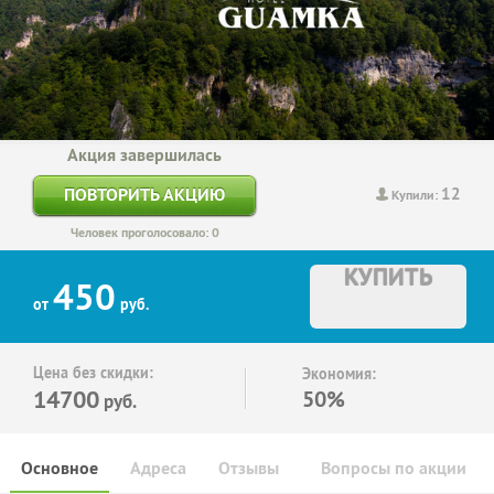
Акция завершилась
12
ПОВТОРИТЬ АКЦИЮ
Купили:
Человек проголосовало: 0
КУПИТЬ
450
от
руб.
Цена без скидки:
Экономия:
14700
50%
руб.
Основное
Адреса
Отзывы
Вопросы по акции