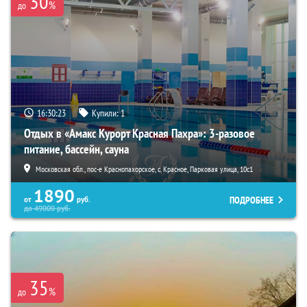
30
%
до
16:30:22
Купили:
1
Отдых в «Амакс Курорт ‎Красная Пахра»: 3-разовое
питание, бассейн, сауна
Московская обл., пос-е Краснопахорское, с. Красное, Парковая улица, 10с1
1890
ПОДРОБНЕЕ
от
руб.
до
49000
руб.
35
%
до