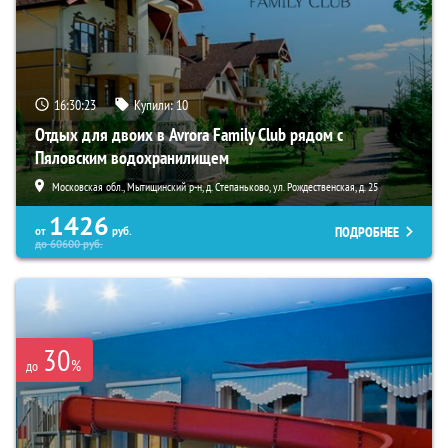
16:30:22
Купили:
10
Отдых для двоих в Avrora Family Club рядом с
Пяловским водохранилищем
Московская обл., Мытищинский р-н, д. Степаньково, ул. Рождественская, д. 25
1426
ПОДРОБНЕЕ
от
руб.
до
60600
руб.
30
%
до