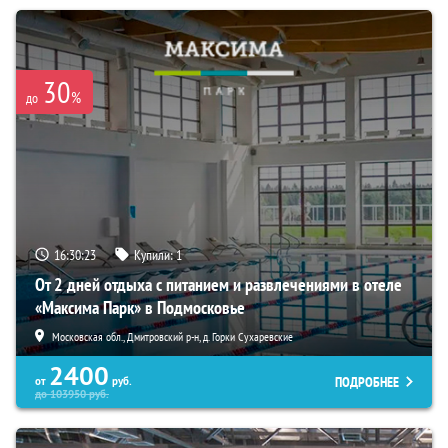
30
%
до
16:30:22
Купили:
1
От 2 дней отдыха с питанием и развлечениями в отеле
«Максима Парк» в Подмосковье
Московская обл., Дмитровский р-н, д. Горки Сухаревские
2400
ПОДРОБНЕЕ
от
руб.
до
103950
руб.