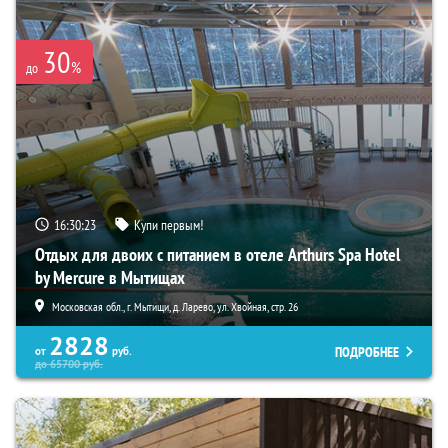
30
%
до
16:30:22
Купи первым!
Отдых для двоих с питанием в отеле Arthurs Spa Hotel
by Mercure в Мытищах
Московская обл., г. Мытищи, д. Ларево, ул. Хвойная, стр. 26
2828
ПОДРОБНЕЕ
от
руб.
до
65700
руб.