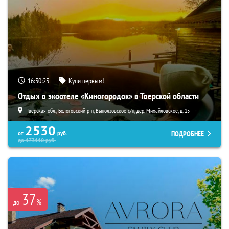
16:30:22
Купи первым!
Отдых в экоотеле «Киногородок» в Тверской области
Тверская обл., Бологовский р-н, Выползовское с/п, дер. Михайловское, д. 15
2530
ПОДРОБНЕЕ
от
руб.
до
173110
руб.
37
%
до