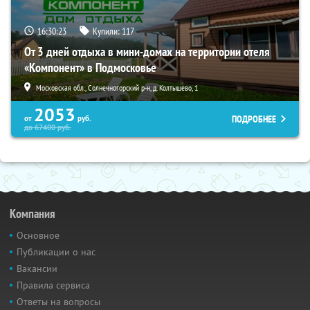
16:30:22
Купили:
117
От 3 дней отдыха в мини-домах на территории отеля
«Компонент» в Подмосковье
Московская обл., Солнечногорский р-н, д. Колтышево, 1
2053
ПОДРОБНЕЕ
от
руб.
до
67400
руб.
Компания
Основное
Публикации о нас
Вакансии
Правила сервиса
Ответы на вопросы