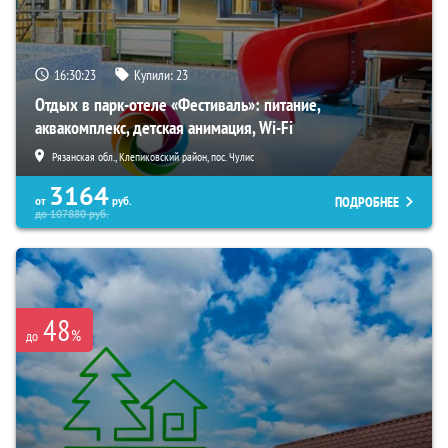
16:30:22
Купили:
23
Отдых в парк-отеле «Фестиваль»: питание,
аквакомплекс, детская анимация, Wi-Fi
Рязанская обл., Клепиковский район, пос. Чулис
3164
ПОДРОБНЕЕ
от
руб.
до
107880
руб.
48
%
до