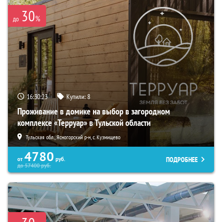
30
%
до
16:30:22
Купили:
8
Проживание в домике на выбор в загородном
комплексе «Терруар» в Тульской области
Тульская обл., Ясногорский р-н, с. Кузмищево
4780
ПОДРОБНЕЕ
от
руб.
до
57400
руб.