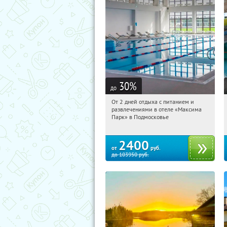
30
%
до
От 2 дней отдыха с питанием и
05:49:48
Купили:
1
развлечениями в отеле «Максима
Московская обл., Дмитровский р-н, д.
Парк» в Подмосковье
Горки Сухаревские
2400
от
руб.
до
103950
руб.