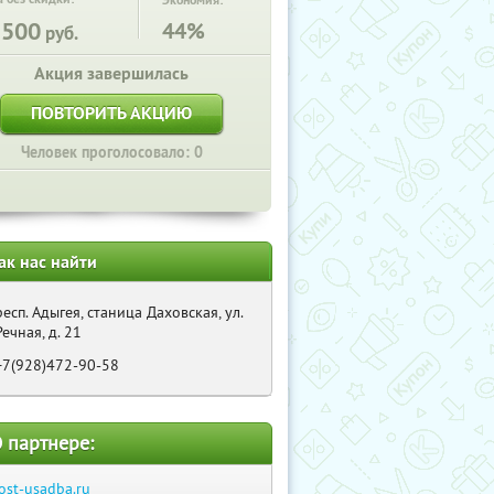
Экономия:
2500
44%
руб.
Акция завершилась
ПОВТОРИТЬ АКЦИЮ
Человек проголосовало: 0
ак нас найти
респ. Адыгея, станица Даховская, ул.
Речная, д. 21
+7(928)472-90-58
 партнере:
ost-usadba.ru