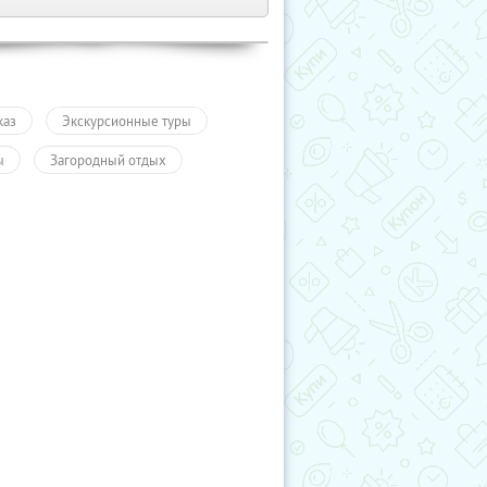
каз
Экскурсионные туры
ы
Загородный отдых