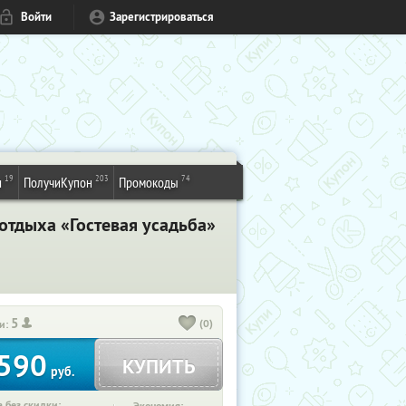
Войти
Зарегистрироваться
19
203
74
и
ПолучиКупон
Промокоды
отдыха «Гостевая усадьба»
5
(0)
и:
590
КУПИТЬ
руб.
 без скидки: