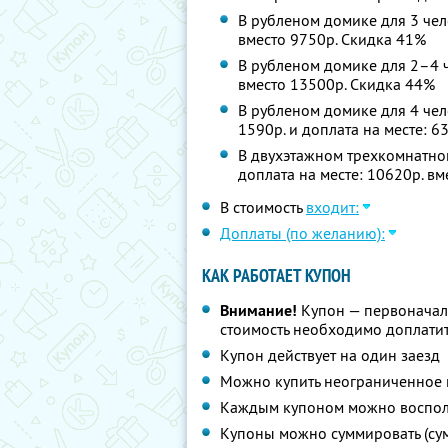
В рубленом домике для 3 чело
вместо 9750р. Скидка 41%
В рубленом домике для 2–4 че
вместо 13500р. Скидка 44%
В рубленом домике для 4 челов
1590р. и доплата на месте: 6
В двухэтажном трехкомнатном
доплата на месте: 10620р. в
В стоимость
входит:
Доплаты (по желанию):
КАК РАБОТАЕТ КУПОН
Внимание!
Купон — первоначал
стоимость необходимо доплатит
Купон действует на один заезд
Можно купить неограниченное 
Каждым купоном можно восполь
Купоны можно суммировать (су