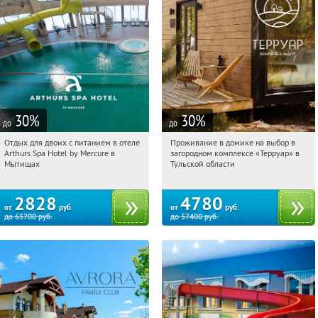
30
%
30
%
до
до
Отдых для двоих с питанием в отеле
Проживание в домике на выбор в
05:49:48
Купи первым!
05:49:48
Купили:
8
Arthurs Spa Hotel by Mercure в
загородном комплексе «Терруар» в
Московская обл., г. Мытищи, д.
Тульская обл., Ясногорский р-н, с.
Мытищах
Тульской области
Ларево, ул. Хвойная, стр. 26
Кузмищево
2828
4780
от
руб.
от
руб.
до
65700
руб.
до
57400
руб.