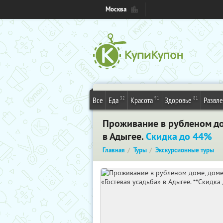
Москва
32
91
81
Все
Еда
Красота
Здоровье
Развл
Проживание в рубленом дом
в Адыгее.
Скидка до 44%
Главная
Туры
Экскурсионные туры