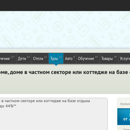
127
54
21
16
8
47
29
ечения
Дети
Отели
Туры
Авто
Обучение
Товары
Услуг
е, доме в частном секторе или коттедже на базе 
Купил
от
Цена