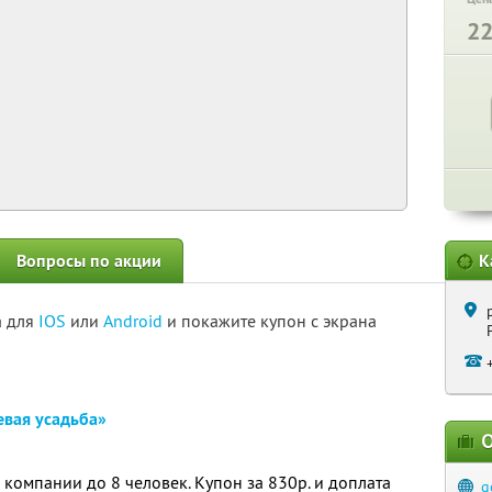
2
Вопросы по акции
К
а для
IOS
или
Android
и покажите купон с экрана
евая усадьба»
О
 компании до 8 человек. Купон за 830р. и доплата
g