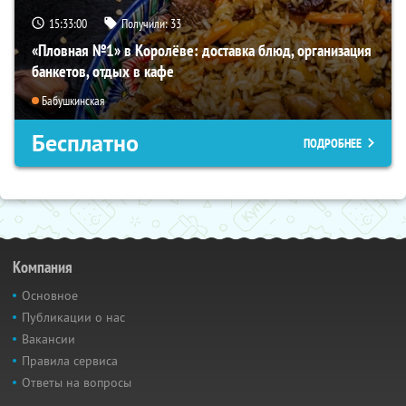
15:32:59
Получили:
33
«Пловная №1» в Королёве: доставка блюд, организация
банкетов, отдых в кафе
Бабушкинская
Бесплатно
ПОДРОБНЕЕ
Компания
Основное
Публикации о нас
Вакансии
Правила сервиса
Ответы на вопросы