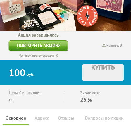
Акция завершилась
8
ПОВТОРИТЬ АКЦИЮ
Купили:
Человек проголосовало: 0
КУПИТЬ
100
руб.
Цена без скидки:
Экономия:
∞
25
%
Основное
Адреса
Отзывы
Вопросы по акции