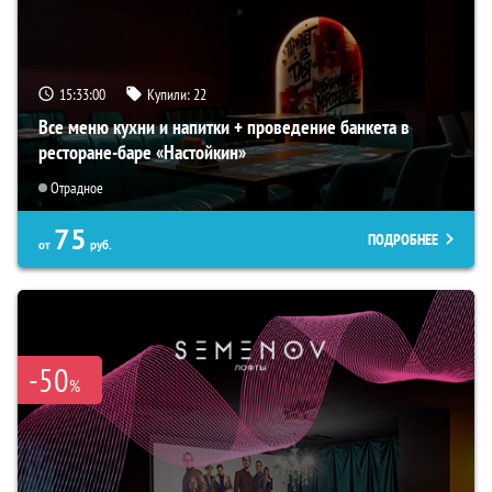
15:32:59
Купили:
22
Все меню кухни и напитки + проведение банкета в
ресторане-баре «Настойкин»
Отрадное
75
ПОДРОБНЕЕ
от
руб.
-50
%