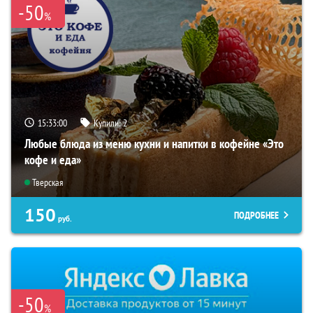
-50
%
15:32:59
Купили:
2
Любые блюда из меню кухни и напитки в кофейне «Это
кофе и еда»
Тверская
150
ПОДРОБНЕЕ
руб.
-50
%