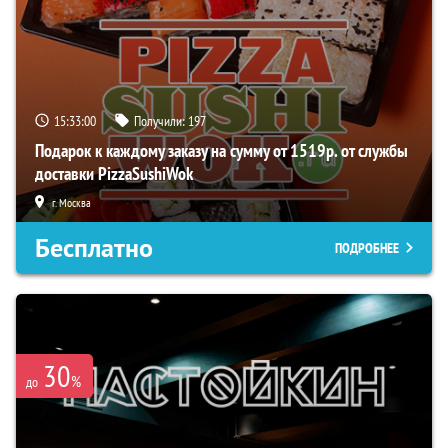
15:32:59
Получили:
197
Подарок к каждому заказу на сумму от 1519р. от службы
доставки PizzaSushiWok
г. Москва
Бесплатно
ПОДРОБНЕЕ
30
%
до