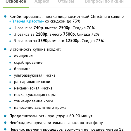
Основное
Адреса
Отзывы
Вопросы по акции
Комбинированная чистка лица косметикой Christina в салоне
«Галерея Красоты»
со скидкой до 73%
1 сеанс за
740р.
вместо
2500р.
Скидка 70%
3 сеанса за
2100р.
вместо
7500р.
Скидка 72%
5 сеансов за
3390р.
вместо
12500р.
Скидка 73%
В стоимость купона входит:
очищение
скрабирование
брашинг
ультразвуковая чистка
распаривание кожи
механическая чистка
маска, сужающая поры
тонизирование кожи
нанесение защитного крема
Продолжительность процедуры 60-90 минут
Необходима предварительная запись по телефону
Перенос времени процедуры возможен не позднее, чем за 12