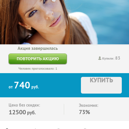
Акция завершилась
83
ПОВТОРИТЬ АКЦИЮ
Купили:
Человек проголосовало: 1
КУПИТЬ
740
от
руб.
Цена без скидки:
Экономия:
12500
73%
руб.