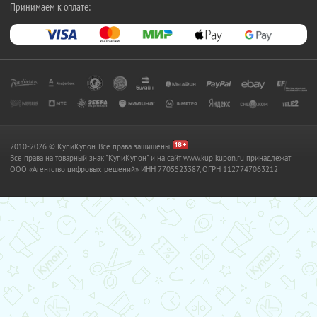
Принимаем к оплате:
2010-2026 © КупиКупон. Все права защищены.
Все права на товарный знак "КупиКупон" и на сайт www.kupikupon.ru принадлежат
OOO «Агентство цифровых решений» ИНН 7705523387, ОГРН 1127747063212