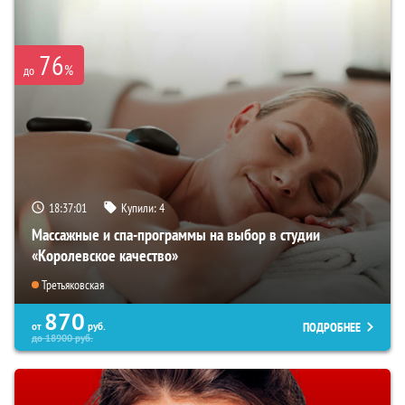
76
%
до
18:37:00
Купили:
4
Массажные и спа-программы на выбор в студии
«Королевское качество»
Третьяковская
870
ПОДРОБНЕЕ
от
руб.
до
18900
руб.