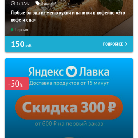
15:17:41
Купили:
2
Любые блюда из меню кухни и напитки в кофейне «Это
кофе и еда»
Тверская
150
ПОДРОБНЕЕ
руб.
-50
%