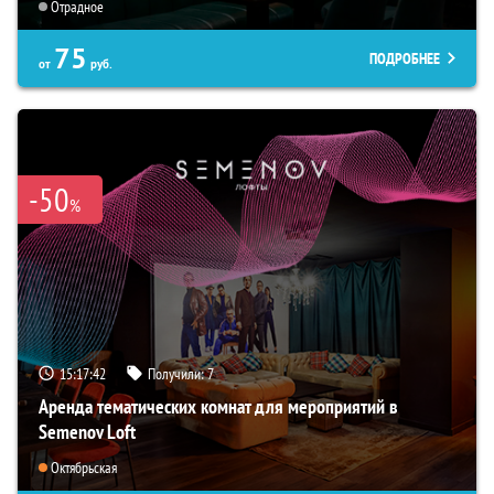
Отрадное
75
ПОДРОБНЕЕ
от
руб.
-50
%
15:17:41
Получили:
7
Аренда тематических комнат для мероприятий в
Semenov Loft
Октябрьская