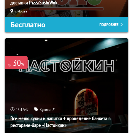
доставки PizzaSushiWok
г. Москва
Бесплатно
ПОДРОБНЕЕ
30
%
до
15:17:41
Купили:
21
Все меню кухни и напитки + проведение банкета в
ресторане-баре «Настойкин»