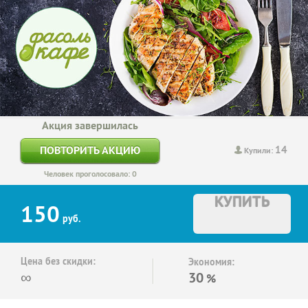
Акция завершилась
14
ПОВТОРИТЬ АКЦИЮ
Купили:
Человек проголосовало: 0
КУПИТЬ
150
руб.
Цена без скидки:
Экономия:
∞
30
%