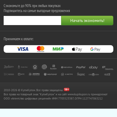
Сэкономьте до 90% при любых покупках
Подпишитесь на самые выгодные предложения
Принимаем к оплате:
2010-2026 © КупиКупон. Все права защищены.
Все права на товарный знак "КупиКупон" и на сайт www.kupikupon.ru принадлежат
OOO «Агентство цифровых решений» ИНН 7705523387, ОГРН 1127747063212