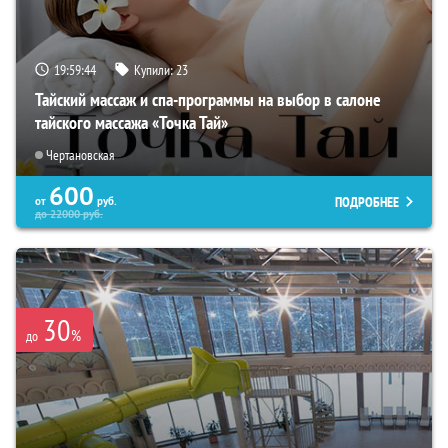
19:59:43
Купили:
23
Тайский массаж и спа-программы на выбор в салоне
тайского массажа «Точка Тай»
Чертановская
600
ПОДРОБНЕЕ
от
руб.
до
22000
руб.
30
%
до