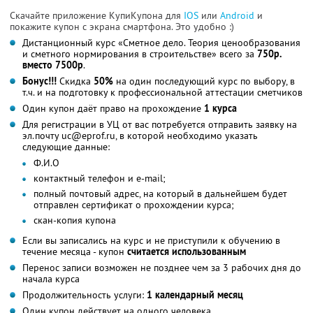
Скачайте приложение КупиКупона для
IOS
или
Android
и
покажите купон с экрана смартфона. Это удобно :)
Дистанционный курс «Сметное дело. Теория ценообразования
и сметного нормирования в строительстве» всего за
750р.
вместо 7500р
.
Бонус!!!
Скидка
50%
на один последующий курс по выбору, в
т.ч. и на подготовку к профессиональной аттестации сметчиков
Один купон даёт право на прохождение
1 курса
Для регистрации в УЦ от вас потребуется отправить заявку на
эл.почту uc@eprof.ru, в которой необходимо указать
следующие данные:
Ф.И.О
контактный телефон и e-mail;
полный почтовый адрес, на который в дальнейшем будет
отправлен сертификат о прохождении курса;
скан-копия купона
Если вы записались на курс и не приступили к обучению в
течение месяца - купон
считается использованным
Перенос записи возможен не позднее чем за 3 рабочих дня до
начала курса
Продолжительность услуги:
1 календарный месяц
Один купон действует на одного человека