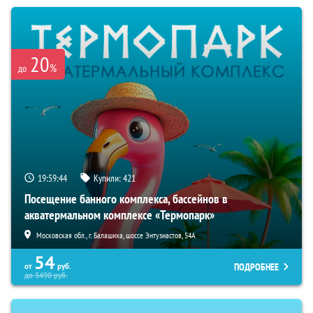
20
%
до
19:59:43
Купили:
421
Посещение банного комплекса, бассейнов в
акватермальном комплексе «Термопарк»
Московская обл., г. Балашиха, шоссе Энтузиастов, 54А
54
ПОДРОБНЕЕ
от
руб.
до
3490
руб.