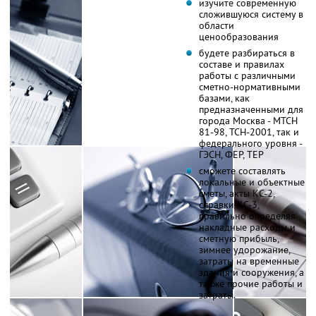
изучите современную
сложившуюся систему в
области
ценообразования
будете разбираться в
составе и правилах
работы с различными
сметно-нормативными
базами, как
предназначенными для
города Москва - МТСН
81-98, ТСН-2001, так и
федерального уровня -
ГЭСН, ФЕР, ТЕР
сможете составлять
локальные и объектные
сметы, акты КС-2,
справки КС-3,
правильно определяя
накладные расходы и
сметную прибыль,
зимнее удорожание,
затраты на временные
здания и сооружения, а
также прочие работы и
затраты.