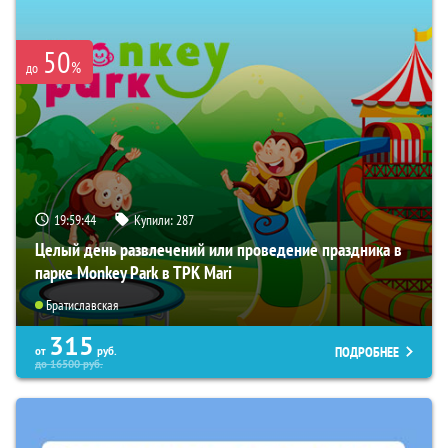
50
%
до
19:59:43
Купили:
287
Целый день развлечений или проведение праздника в
парке Monkey Park в ТРК Mari
Братиславская
315
ПОДРОБНЕЕ
от
руб.
до
16500
руб.