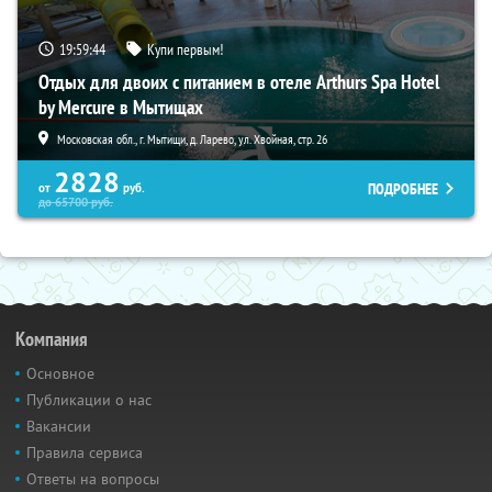
19:59:43
Купи первым!
Отдых для двоих с питанием в отеле Arthurs Spa Hotel
by Mercure в Мытищах
Московская обл., г. Мытищи, д. Ларево, ул. Хвойная, стр. 26
2828
ПОДРОБНЕЕ
от
руб.
до
65700
руб.
Компания
Основное
Публикации о нас
Вакансии
Правила сервиса
Ответы на вопросы