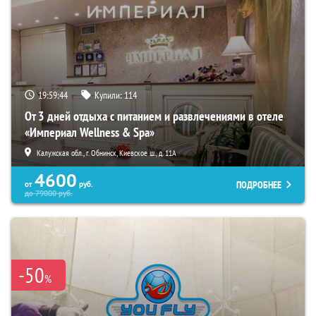
19:59:43
Купили:
114
От 3 дней отдыха с питанием и развлечениями в отеле
«Империал Wellness & Spa»
Калужская обл., г. Обнинск, Киевское ш., д. 11А
4600
ПОДРОБНЕЕ
от
руб.
до
79000
руб.
-50
%