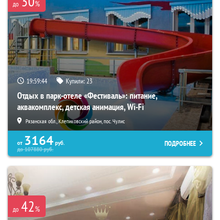
30
%
до
19:59:43
Купили:
23
Отдых в парк-отеле «Фестиваль»: питание,
аквакомплекс, детская анимация, Wi-Fi
Рязанская обл., Клепиковский район, пос. Чулис
3164
ПОДРОБНЕЕ
от
руб.
до
107880
руб.
42
%
до