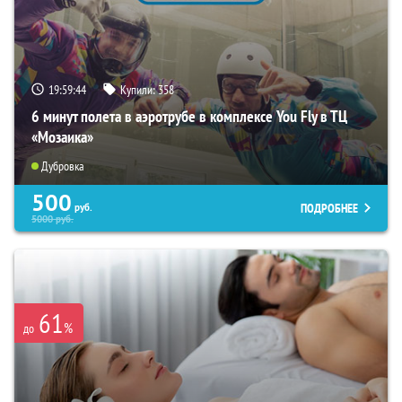
19:59:43
Купили:
358
6 минут полета в аэротрубе в комплексе You Fly в ТЦ
«Мозаика»
Дубровка
500
ПОДРОБНЕЕ
руб.
5000
руб.
61
%
до