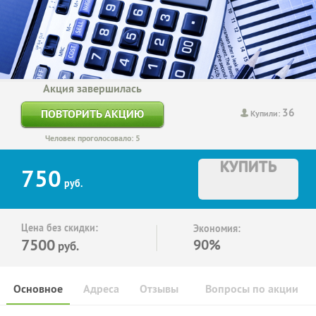
Акция завершилась
36
ПОВТОРИТЬ АКЦИЮ
Купили:
Человек проголосовало: 5
КУПИТЬ
750
руб.
Цена без скидки:
Экономия:
7500
90%
руб.
Основное
Адреса
Отзывы
Вопросы по акции