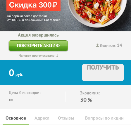
Акция завершилась
14
ПОВТОРИТЬ АКЦИЮ
Получили:
Человек проголосовало: 1
ПОЛУЧИТЬ
0
руб.
Цена без скидки:
Экономия:
∞
30
%
Основное
Адреса
Отзывы
Вопросы по акции