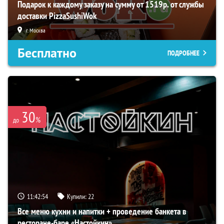
Подарок к каждому заказу на сумму от 1519р. от службы
доставки PizzaSushiWok
г. Москва
Бесплатно
ПОДРОБНЕЕ
30
%
до
11:42:52
Купили:
22
Все меню кухни и напитки + проведение банкета в
ресторане-баре «Настойкин»