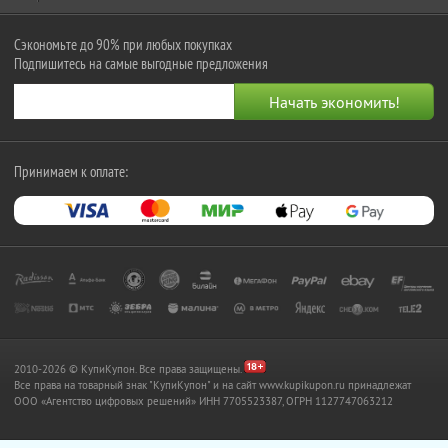
Сэкономьте до 90% при любых покупках
Подпишитесь на самые выгодные предложения
Принимаем к оплате:
2010-2026 © КупиКупон. Все права защищены.
Все права на товарный знак "КупиКупон" и на сайт www.kupikupon.ru принадлежат
OOO «Агентство цифровых решений» ИНН 7705523387, ОГРН 1127747063212