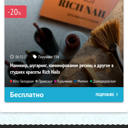
-20
%
06:32:16
Получили:
194
Маникюр, шугаринг, ламинирование ресниц и другое в
студиях красоты Rich Nails
Юго-Западная
Пражская
Кузьминки
Митино
Домодедовская
Бесплатно
ПОДРОБНЕЕ