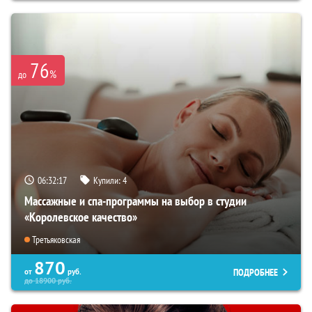
76
%
до
06:32:16
Купили:
4
Массажные и спа-программы на выбор в студии
«Королевское качество»
Третьяковская
870
ПОДРОБНЕЕ
от
руб.
до
18900
руб.