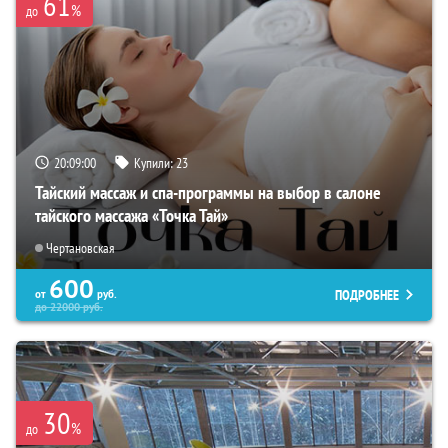
61
%
до
20:08:59
Купили:
23
Тайский массаж и спа-программы на выбор в салоне
тайского массажа «Точка Тай»
Чертановская
600
ПОДРОБНЕЕ
от
руб.
до
22000
руб.
30
%
до