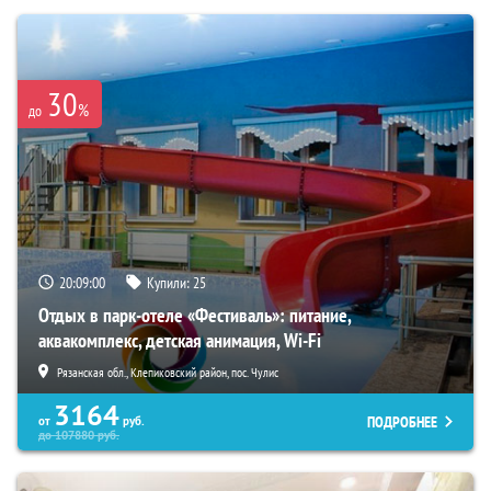
30
%
до
20:08:59
Купили:
25
Отдых в парк-отеле «Фестиваль»: питание,
аквакомплекс, детская анимация, Wi-Fi
Рязанская обл., Клепиковский район, пос. Чулис
3164
ПОДРОБНЕЕ
от
руб.
до
107880
руб.