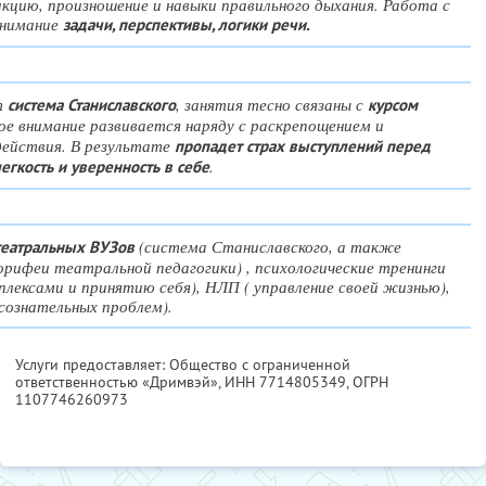
кцию, произношение и навыки правильного дыхания. Работа с
онимание
задачи, перспективы, логики речи.
т
, занятия тесно связаны с
система Станиславского
курсом
кое внимание развивается наряду с раскрепощением и
 действия. В результате
пропадет страх выступлений перед
.
егкость и уверенность в себе
(система Станиславского, а также
 театральных ВУЗов
орифеи театральной педагогики) , психологические тренинги
плексами и принятию себя), НЛП ( управление своей жизнью),
сознательных проблем).
Услуги предоставляет: Общество с ограниченной
ответственностью «Дримвэй»,
ИНН 7714805349
, ОГРН
1107746260973