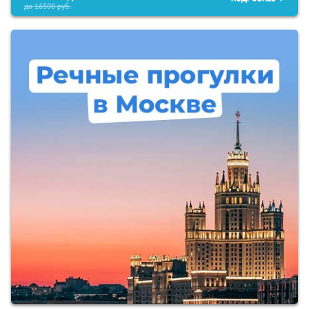
до
16500
руб.