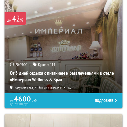
42
%
до
20:08:59
Купили:
114
От 3 дней отдыха с питанием и развлечениями в отеле
«Империал Wellness & Spa»
Калужская обл., г. Обнинск, Киевское ш., д. 11А
4600
ПОДРОБНЕЕ
от
руб.
до
79000
руб.