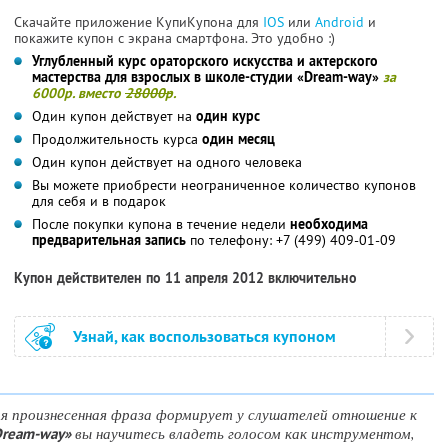
Скачайте приложение КупиКупона для
IOS
или
Android
и
покажите купон с экрана смартфона. Это удобно :)
Углубленный курс ораторского искусства и актерского
мастерства для взрослых в школе-студии «Dream-way»
за
6000р. вместо
28000р
.
Один купон действует на
один курс
Продолжительность курса
один месяц
Один купон действует на одного человека
Вы можете приобрести неограниченное количество купонов
для себя и в подарок
После покупки купона в течение недели
необходима
предварительная запись
по телефону: +7 (499) 409-01-09
Купон действителен по 11 апреля 2012 включительно
Узнай, как воспользоваться купоном
ая произнесенная фраза формирует у слушателей отношение к
вы научитесь владеть голосом как инструментом,
Dream-way»