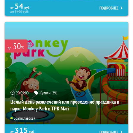
54
ПОДРОБНЕЕ
от
руб.
до
3490
руб.
50
%
до
20:08:59
Купили:
291
Целый день развлечений или проведение праздника в
парке Monkey Park в ТРК Mari
Братиславская
315
ПОДРОБНЕЕ
от
руб.