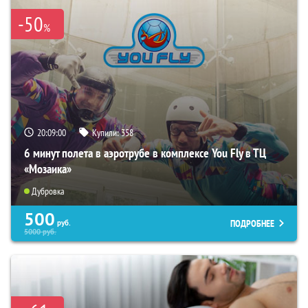
-50
%
20:08:59
Купили:
358
6 минут полета в аэротрубе в комплексе You Fly в ТЦ
«Мозаика»
Дубровка
500
ПОДРОБНЕЕ
руб.
5000
руб.