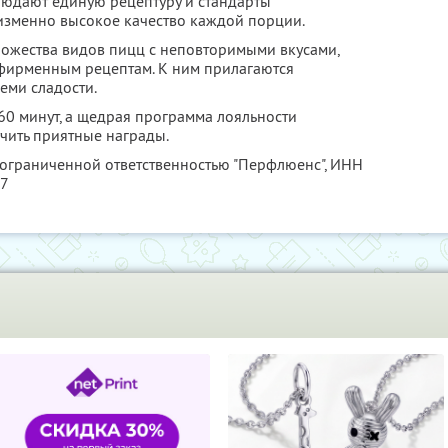
людают единую рецептуру и стандарты
изменно высокое качество каждой порции.
ножества видов пицц с неповторимыми вкусами,
фирменным рецептам. К ним прилагаются
еми сладости.
 60 минут, а щедрая программа лояльности
чить приятные награды.
 ограниченной ответственностью "Перфлюенс",
ИНН
57