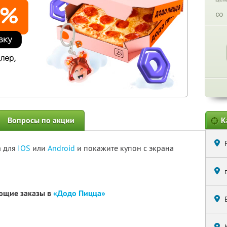
∞
Вопросы по акции
К
а для
IOS
или
Android
и покажите купон с экрана
ющие заказы в
«Додо Пицца»