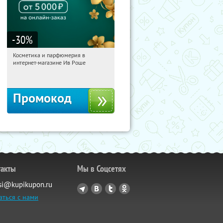
-30
%
Косметика и парфюмерия в
16:19:42
Получили:
2
интернет-магазине Ив Роше
Россия
Промокод
такты
Мы в Соцсетях
si@kupikupon.ru
аться с нами