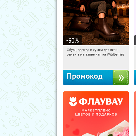
-30
%
Обувь, одежда и сумки для всей
16:19:42
Получили:
30
семьи в магазине kari на Wildberries
Россия
Промокод