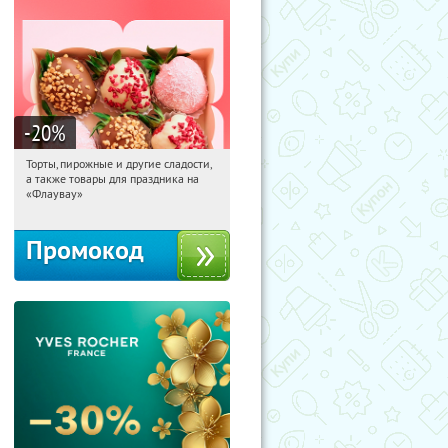
-20
%
Торты, пирожные и другие сладости,
16:19:42
Получили:
6
а также товары для праздника на
Россия
«Флаувау»
Промокод