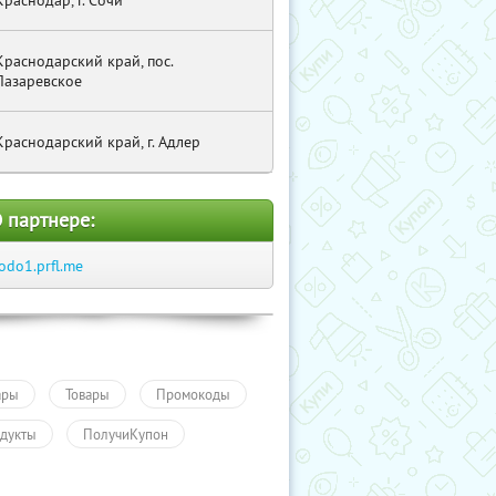
Краснодар, г. Сочи
Краснодарский край, пос.
Лазаревское
Краснодарский край, г. Адлер
 партнере:
odo1.prfl.me
ары
Товары
Промокоды
дукты
ПолучиКупон