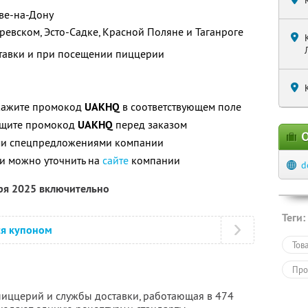
ове-на-Дону
заревском, Эсто-Садке, Красной Поляне и Таганроге
ставки и при посещении пиццерии
ажите промокод
UAKHQ
в соответствующем поле
бщите промокод
UAKHQ
перед заказом
О
ими спецпредложениями компании
и можно уточнить на
сайте
компании
d
бря 2025 включительно
Теги:
ся купоном
Тов
Про
пиццерий и службы доставки, работающая в 474