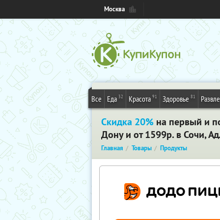
Москва
32
91
81
Все
Еда
Красота
Здоровье
Развл
Скидка 20%
на первый и п
Дону и от 1599р. в Сочи, А
Главная
Товары
Продукты