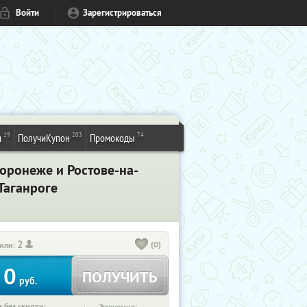
Войти
Зарегистрироваться
19
203
74
и
ПолучиКупон
Промокоды
оронеже и Ростове-на-
 Таганроге
2
(0)
или:
0
ПОЛУЧИТЬ
руб.
 без скидки: