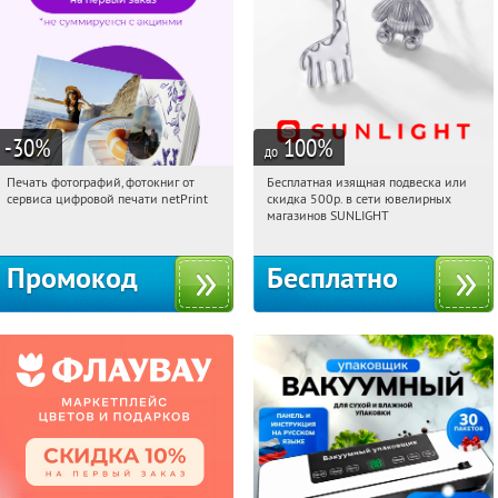
-30
%
100
%
до
Печать фотографий, фотокниг от
Бесплатная изящная подвеска или
16:19:42
Получили:
4
16:19:42
Получили:
73
сервиса цифровой печати netPrint
скидка 500р. в сети ювелирных
Россия
Россия
магазинов SUNLIGHT
Промокод
Бесплатно