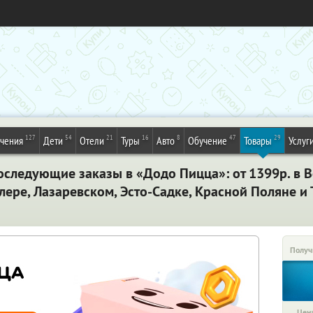
127
54
21
16
8
47
29
ечения
Дети
Отели
Туры
Авто
Обучение
Товары
Услуг
оследующие заказы в «Додо Пицца»: от 1399р. в В
длере, Лазаревском, Эсто-Садке, Красной Поляне и
Получ
Цена