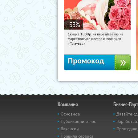
-33
%
Скидка 1000р. на первый заказ на
16:19:42
Получили:
18
маркетплейсе цветов и подарков
Россия
«Флаувау»
Промокод
Компания
Бизнес-Пар
Основное
Давайте сд
Публикации о нас
Заработайт
Вакансии
Прошедши
Правила сервиса