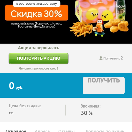
Акция завершилась
2
ПОВТОРИТЬ АКЦИЮ
Получили:
Человек проголосовало: 1
ПОЛУЧИТЬ
0
руб.
Цена без скидки:
Экономия:
∞
30
%
Основное
Адреса
Отзывы
Вопросы по акции