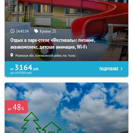
14:45:53
Купили:
23
Отдых в парк-отеле «Фестиваль»: питание,
аквакомплекс, детская анимация, Wi-Fi
Рязанская обл., Клепиковский район, пос. Чулис
3164
ПОДРОБНЕЕ
от
руб.
до
107880
руб.
48
%
до