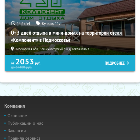
14:45:53
Купили:
117
От 3 дней отдыха в мини-домах на территории отеля
«Компонент» в Подмосковье
Московская обл., Солнечногорский р-н, д. Колтышево, 1
2053
ПОДРОБНЕЕ
от
руб.
до
67400
руб.
Компания
Основное
Публикации о нас
Вакансии
Правила сервиса