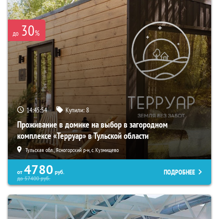
30
%
до
14:45:53
Купили:
8
Проживание в домике на выбор в загородном
комплексе «Терруар» в Тульской области
Тульская обл., Ясногорский р-н, с. Кузмищево
4780
ПОДРОБНЕЕ
от
руб.
до
57400
руб.