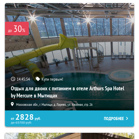
30
%
до
14:45:53
Купи первым!
Отдых для двоих с питанием в отеле Arthurs Spa Hotel
by Mercure в Мытищах
Московская обл., г. Мытищи, д. Ларево, ул. Хвойная, стр. 26
2828
ПОДРОБНЕЕ
от
руб.
до
65700
руб.