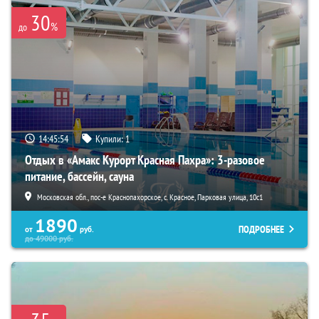
30
%
до
14:45:53
Купили:
1
Отдых в «Амакс Курорт ‎Красная Пахра»: 3-разовое
питание, бассейн, сауна
Московская обл., пос-е Краснопахорское, с. Красное, Парковая улица, 10с1
1890
ПОДРОБНЕЕ
от
руб.
до
49000
руб.