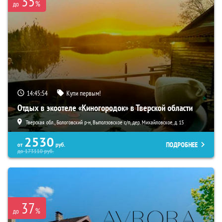
35
%
до
14:45:53
Купи первым!
Отдых в экоотеле «Киногородок» в Тверской области
Тверская обл., Бологовский р-н, Выползовское с/п, дер. Михайловское, д. 15
2530
ПОДРОБНЕЕ
от
руб.
до
173110
руб.
37
%
до