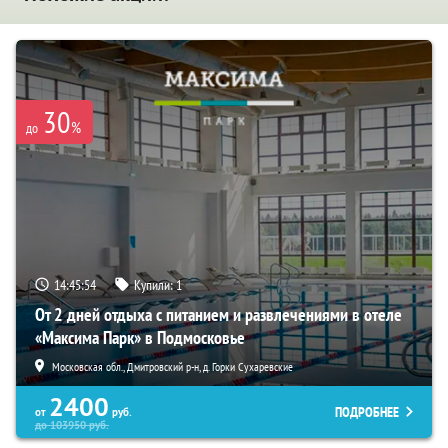
30
%
до
14:45:53
Купили:
1
От 2 дней отдыха с питанием и развлечениями в отеле
«Максима Парк» в Подмосковье
Московская обл., Дмитровский р-н, д. Горки Сухаревские
2400
ПОДРОБНЕЕ
от
руб.
до
103950
руб.