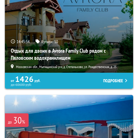
14:45:53
Купили:
10
Отдых для двоих в Avrora Family Club рядом с
Пяловским водохранилищем
Московская обл., Мытищинский р-н, д. Степаньково, ул. Рождественская, д. 25
1426
ПОДРОБНЕЕ
от
руб.
до
60600
руб.
30
%
до