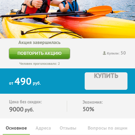
Акция завершилась
50
ПОВТОРИТЬ АКЦИЮ
Купили:
Человек проголосовало: 2
КУПИТЬ
490
от
руб.
Цена без скидки:
Экономия:
9000
50%
руб.
Основное
Адреса
Отзывы
Вопросы по акции