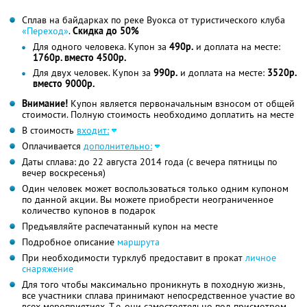
Сплав на байдарках по реке Вуокса от туристического клуба
«Переход»
.
Скидка до 50%
Для одного человека. Купон за
490р.
и доплата на месте:
1760р. вместо 4500р.
Для двух человек. Купон за
990р.
и доплата на месте:
3520р.
вместо 9000р.
Внимание!
Купон является первоначальным взносом от общей
стоимости. Полную стоимость необходимо доплатить на месте
В стоимость
входит:
Оплачивается
дополнительно:
Даты сплава: до 22 августа 2014 года (с вечера пятницы по
вечер воскресенья)
Один человек может воспользоваться только одним купоном
по данной акции. Вы можете приобрести неограниченное
количество купонов в подарок
Предъявляйте распечатанный купон на месте
Подробное описание
маршрута
При необходимости турклуб предоставит в прокат
личное
снаряжение
Для того чтобы максимально проникнуть в походную жизнь,
все участники сплава принимают непосредственное участие во
всех мероприятиях. Т.е. они самостоятельно под присмотром