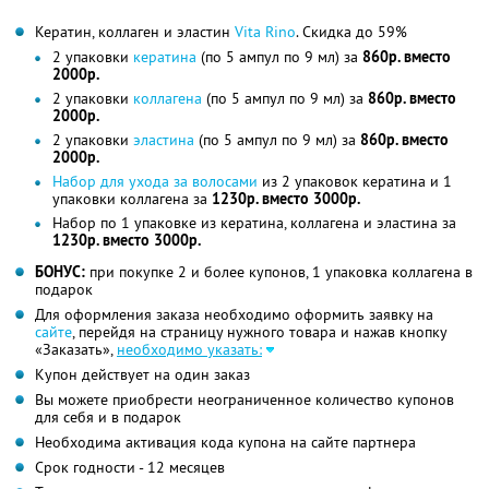
Кератин, коллаген и эластин
Vita Rino
. Скидка до 59%
2 упаковки
кератина
(по 5 ампул по 9 мл) за
860р. вместо
2000р.
2 упаковки
коллагена
(по 5 ампул по 9 мл) за
860р. вместо
2000р.
2 упаковки
эластина
(по 5 ампул по 9 мл) за
860р. вместо
2000р.
Набор для ухода за волосами
из 2 упаковок кератина и 1
упаковки коллагена за
1230р. вместо 3000р.
Набор по 1 упаковке из кератина, коллагена и эластина за
1230р. вместо 3000р.
БОНУС:
при покупке 2 и более купонов, 1 упаковка коллагена в
подарок
Для оформления заказа необходимо оформить заявку на
сайте
, перейдя на страницу нужного товара и нажав кнопку
«Заказать»,
необходимо указать:
Купон действует на один заказ
Вы можете приобрести неограниченное количество купонов
для себя и в подарок
Необходима активация кода купона на сайте партнера
Срок годности - 12 месяцев