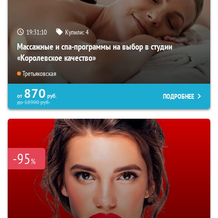
19:31:09
Купили:
4
Массажные и спа-программы на выбор в студии
«Королевское качество»
Третьяковская
870
ПОДРОБНЕЕ
от
руб.
до
18900
руб.
-95
%