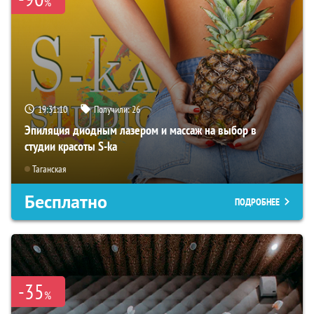
%
19:31:09
Получили:
26
Эпиляция диодным лазером и массаж на выбор в
студии красоты S-ka
Таганская
Бесплатно
ПОДРОБНЕЕ
-35
%