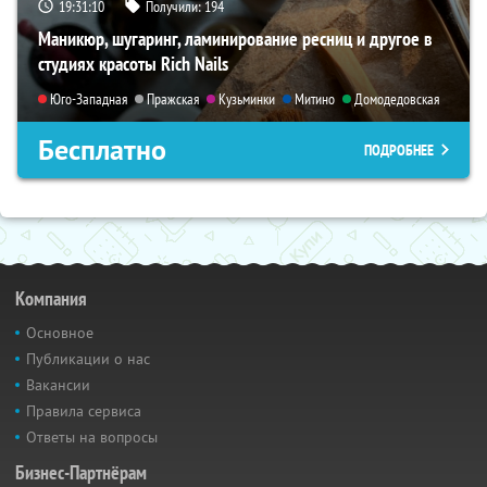
19:31:09
Получили:
194
Маникюр, шугаринг, ламинирование ресниц и другое в
студиях красоты Rich Nails
Юго-Западная
Пражская
Кузьминки
Митино
Домодедовская
Бесплатно
ПОДРОБНЕЕ
Компания
Основное
Публикации о нас
Вакансии
Правила сервиса
Ответы на вопросы
Бизнес-Партнёрам