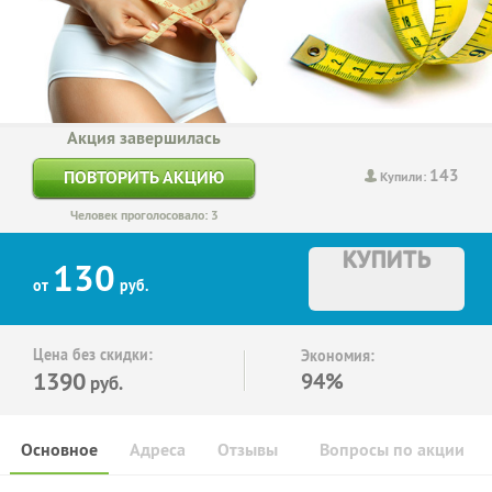
Акция завершилась
143
ПОВТОРИТЬ АКЦИЮ
Купили:
Человек проголосовало: 3
КУПИТЬ
130
от
руб.
Цена без скидки:
Экономия:
1390
94%
руб.
Основное
Адреса
Отзывы
Вопросы по акции