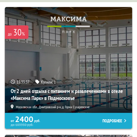
30
%
до
13:33:35
Купили:
1
От 2 дней отдыха с питанием и развлечениями в отеле
«Максима Парк» в Подмосковье
Московская обл., Дмитровский р-н, д. Горки Сухаревские
2400
ПОДРОБНЕЕ
от
руб.
до
103950
руб.