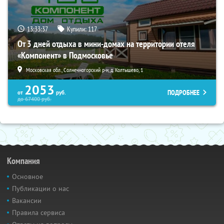
13:33:35
Купили:
117
От 3 дней отдыха в мини-домах на территории отеля
«Компонент» в Подмосковье
Московская обл., Солнечногорский р-н, д. Колтышево, 1
2053
ПОДРОБНЕЕ
от
руб.
до
67400
руб.
Компания
Основное
Публикации о нас
Вакансии
Правила сервиса