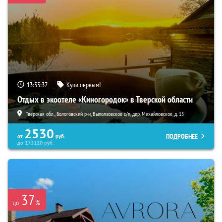
13:33:35
Купи первым!
Отдых в экоотеле «Киногородок» в Тверской области
Тверская обл., Бологовский р-н, Выползовское с/п, дер. Михайловское, д. 15
2530
ПОДРОБНЕЕ
от
руб.
до
173110
руб.
37
%
до