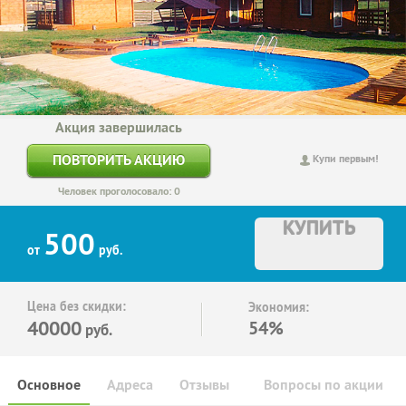
Акция завершилась
ПОВТОРИТЬ АКЦИЮ
Купи первым!
Человек проголосовало: 0
КУПИТЬ
500
от
руб.
Цена без скидки:
Экономия:
40000
54%
руб.
Основное
Адреса
Отзывы
Вопросы по акции