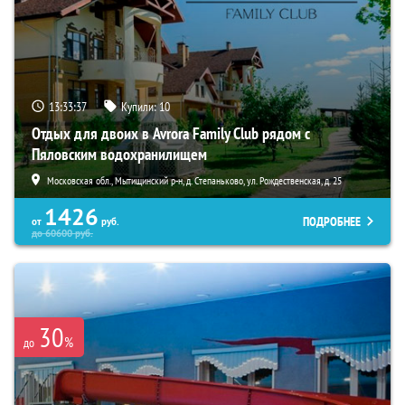
13:33:35
Купили:
10
Отдых для двоих в Avrora Family Club рядом с
Пяловским водохранилищем
Московская обл., Мытищинский р-н, д. Степаньково, ул. Рождественская, д. 25
1426
ПОДРОБНЕЕ
от
руб.
до
60600
руб.
30
%
до