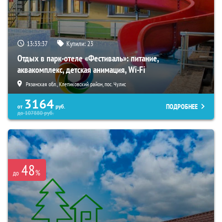
13:33:35
Купили:
23
Отдых в парк-отеле «Фестиваль»: питание,
аквакомплекс, детская анимация, Wi-Fi
Рязанская обл., Клепиковский район, пос. Чулис
3164
ПОДРОБНЕЕ
от
руб.
до
107880
руб.
48
%
до