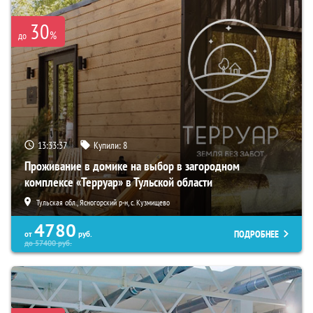
30
%
до
13:33:35
Купили:
8
Проживание в домике на выбор в загородном
комплексе «Терруар» в Тульской области
Тульская обл., Ясногорский р-н, с. Кузмищево
4780
ПОДРОБНЕЕ
от
руб.
до
57400
руб.