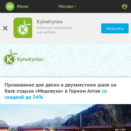
Меню
Москва
КупиКупон
Мобильное приложение
Загрузить
ещё удобнее
Проживание для двоих в двухместном шале на
базе отдыха «Медовуха» в Горном Алтае
со
скидкой до 54%