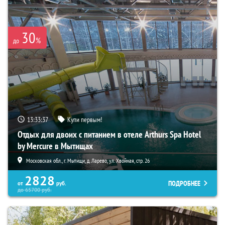
30
%
до
13:33:35
Купи первым!
Отдых для двоих с питанием в отеле Arthurs Spa Hotel
by Mercure в Мытищах
Московская обл., г. Мытищи, д. Ларево, ул. Хвойная, стр. 26
2828
ПОДРОБНЕЕ
от
руб.
до
65700
руб.