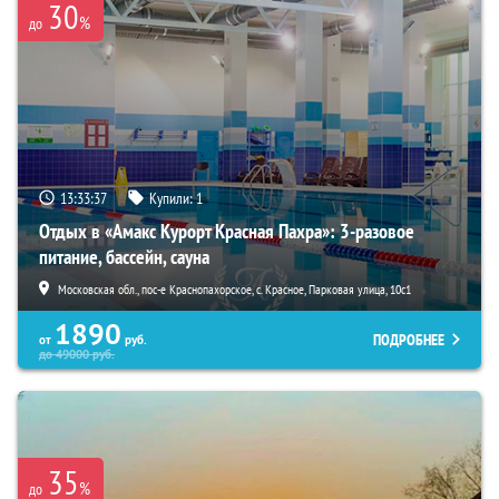
30
%
до
13:33:35
Купили:
1
Отдых в «Амакс Курорт ‎Красная Пахра»: 3-разовое
питание, бассейн, сауна
Московская обл., пос-е Краснопахорское, с. Красное, Парковая улица, 10с1
1890
ПОДРОБНЕЕ
от
руб.
до
49000
руб.
35
%
до