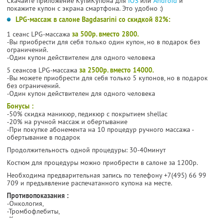
Скачайте приложение КупиКупона для
IOS
или
Android
и
покажите купон с экрана смартфона. Это удобно :)
LPG-массаж в салоне Bagdasarini со скидкой 82%:
1 сеанс LPG-массажа
за 500р. вместо 2800.
-Вы приобрести для себя только один купон, но в подарок без
ограничений.
-Один купон действителен для одного человека
5 сеансов LPG-массажа
за 2500р. вместо 14000.
-Вы можете приобрести для себя только 5 купонов, но в подарок
без ограничений.
-Один купон действителен для одного человека
Бонусы :
-50% скидка маникюр, педикюр с покрытием shellac
-20% на ручной массаж и обертывание
-При покупке абонемента на 10 процедур ручного массажа -
обертывание в подарок
Продолжительность одной процедуры: 30-40минут
Костюм для процедуры можно приобрести в салоне за 1200р.
Необходима предварительная запись по телефону +7(495) 66 99
709 и предъявление распечатанного купона на месте.
Противопоказания :
-Онкология,
-Тромбофлебиты,