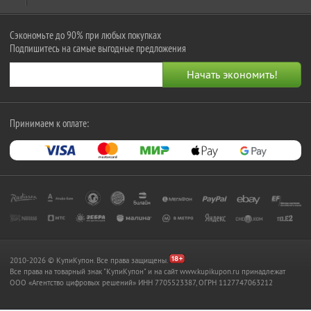
Сэкономьте до 90% при любых покупках
Подпишитесь на самые выгодные предложения
Принимаем к оплате:
2010-2026 © КупиКупон. Все права защищены.
Все права на товарный знак "КупиКупон" и на сайт www.kupikupon.ru принадлежат
OOO «Агентство цифровых решений» ИНН 7705523387, ОГРН 1127747063212