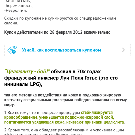
-Кожная сыпь,
-Беременность,
-Невролгии.
Скидки по купонам не суммируются со спецпредложениям
салона.
Купон действителен по 28 февраля 2012 включительно
Узнай, как воспользоваться купоном
“Целлюлиту - бой!”
объявил в 70х годах
французский инженер Луи-Поля Готье (это его
инициалы LPG),
так его методика воздействия на кожу и подкожно-жировую
клетчатку специальными роллерами победно зашагала по всему
миру.
1.Все потому что в процессе процедуры
стабилизируется
кровообращение, уменьшается подкожно-жировой слой,
подтягивается увядающая кожа, исчезают признаки целлюлита
.
2.Кроме того, она обладает расслабляющим и успокаивающим
эффектом, помогающим побороть стресс.