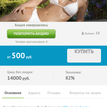
Акция завершилась
38
ПОВТОРИТЬ АКЦИЮ
Купили:
Человек проголосовало: 0
КУПИТЬ
500
от
руб.
Цена без скидки:
Экономия:
14000
82%
руб.
Основное
Адреса
Отзывы
Вопросы по акции