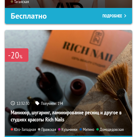
Таганская
Бесплатно
ПОДРОБНЕЕ
-20
%
12:32:29
Получили:
194
Маникюр, шугаринг, ламинирование ресниц и другое в
студиях красоты Rich Nails
Юго-Западная
Пражская
Кузьминки
Митино
Домодедовская