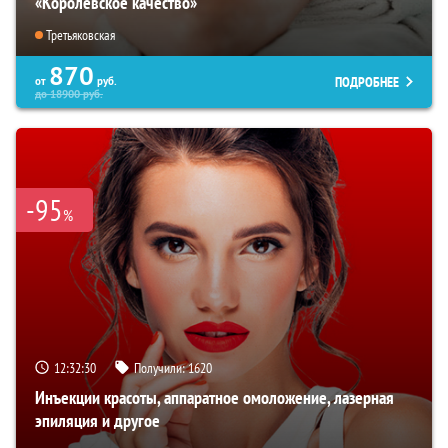
«Королевское качество»
Третьяковская
870
ПОДРОБНЕЕ
от
руб.
до
18900
руб.
-95
%
12:32:29
Получили:
1620
Инъекции красоты, аппаратное омоложение, лазерная
эпиляция и другое