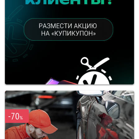
-70
%