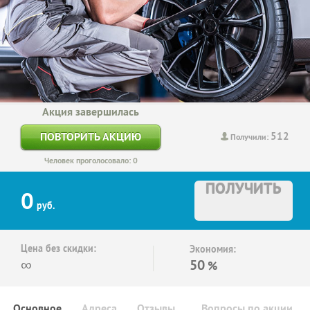
Акция завершилась
512
ПОВТОРИТЬ АКЦИЮ
Получили:
Человек проголосовало: 0
ПОЛУЧИТЬ
0
руб.
Цена без скидки:
Экономия:
∞
50
%
Основное
Адреса
Отзывы
Вопросы по акции