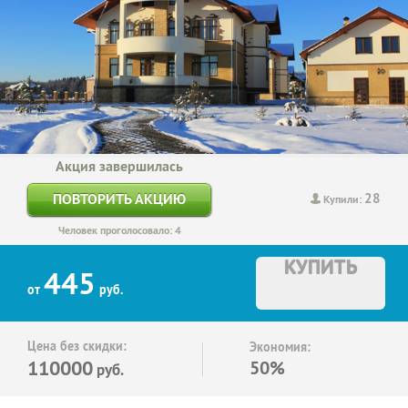
Акция завершилась
28
ПОВТОРИТЬ АКЦИЮ
Купили:
Человек проголосовало: 4
КУПИТЬ
445
от
руб.
Цена без скидки:
Экономия:
110000
50%
руб.