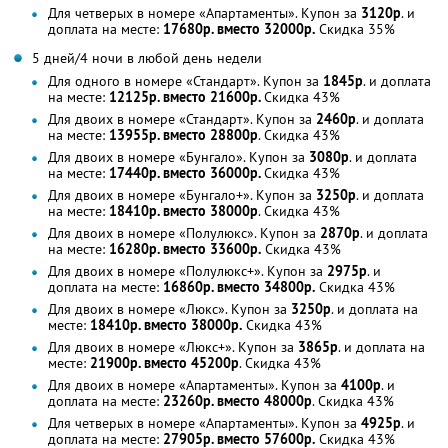
Для четверых в номере «Апартаменты». Купон за
3120р
. и
доплата на месте:
17680р. вместо 32000р.
Скидка 35%
5 дней/4 ночи в любой день недели
Для одного в номере «Стандарт». Купон за
1845р
. и доплата
на месте:
12125р. вместо 21600р.
Скидка 43%
Для двоих в номере «Стандарт». Купон за
2460р
. и доплата
на месте:
13955р. вместо 28800р
. Скидка 43%
Для двоих в номере «Бунгало». Купон за
3080р
. и доплата
на месте:
17440р. вместо 36000р.
Скидка 43%
Для двоих в номере «Бунгало+». Купон за
3250р
. и доплата
на месте:
18410р. вместо 38000р
. Скидка 43%
Для двоих в номере «Полулюкс». Купон за
2870р
. и доплата
на месте:
16280р. вместо 33600р.
Скидка 43%
Для двоих в номере «Полулюкс+». Купон за
2975р
. и
доплата на месте:
16860р. вместо 34800р.
Скидка 43%
Для двоих в номере «Люкс». Купон за
3250р
. и доплата на
месте:
18410р. вместо 38000р.
Скидка 43%
Для двоих в номере «Люкс+». Купон за
3865р
. и доплата на
месте:
21900р. вместо 45200р
. Скидка 43%
Для двоих в номере «Апартаменты». Купон за
4100р
. и
доплата на месте:
23260р. вместо 48000р
. Скидка 43%
Для четверых в номере «Апартаменты». Купон за
4925р
. и
доплата на месте:
27905р. вместо 57600р.
Скидка 43%