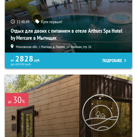
11:48:47
Купи первым!
Отдых для двоих с питанием в отеле Arthurs Spa Hotel
by Mercure в Мытищах
Московская обл., г. Мытищи, д. Ларево, ул. Хвойная, стр. 26
2828
ПОДРОБНЕЕ
от
руб.
до
65700
руб.
30
%
до