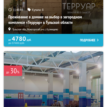
11:48:47
Купили:
8
Проживание в домике на выбор в загородном
комплексе «Терруар» в Тульской области
Тульская обл., Ясногорский р-н, с. Кузмищево
4780
ПОДРОБНЕЕ
от
руб.
до
57400
руб.
30
%
до