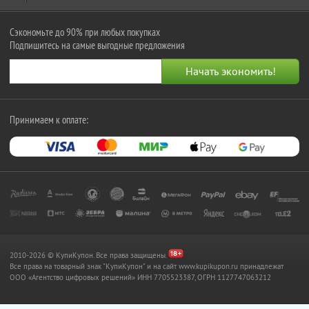
Сэкономьте до 90% при любых покупках
Подпишитесь на самые выгодные предложения
Принимаем к оплате:
2010-2026 © КупиКупон. Все права защищены.
Все права на товарный знак "КупиКупон" и на сайт www.kupikupon.ru принадлежат
OOO «Агентство цифровых решений» ИНН 7705523387, ОГРН 1127747063212