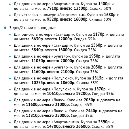
Для двоих в номере «Апартаменты». Купон за
1400р
. и
доплата на месте:
7910р. вместо 13300р.
Скидка 30%
Для четверых в номере «Апартаменты». Купон за
1680р
. и
доплата на месте:
9520р. вместо 16000р
. Скидка 30%
3 дня/2 ночи в выходные
Для одного в номере «Стандарт». Купон за
1170р
. и доплата
на месте:
6630р. вместо 12000р.
Скидка 35%
Для двоих в номере «Стандарт». Купон за
1560р
. и доплата
на месте:
8840р. вместо 16000р.
Скидка 35%
Для двоих в номере «Бунгало». Купон за
1950р
. и доплата
на месте:
11050р. вместо 20000р
. Скидка 35%
Для двоих в номере «Бунгало+». Купон за
2050р
. и доплата
на месте:
11600р. вместо 21000р
. Скидка 35%
Для двоих в номере «Полулюкс». Купон за
1815р
. и доплата
на месте:
10275р. вместо 18600р.
Скидка 35%
Для двоих в номере «Полулюкс+». Купон за
1870р
. и
доплата на месте:
10610р. вместо 19200р.
Скидка 35%
Для двоих в номере «Люкс». Купон за
2050р
. и доплата на
месте:
11600р. вместо 21000р.
Скидка 35%
Для двоих в номере «Люкс+». Купон за
2440р
. и доплата на
месте
:
13810р. вместо 25000р.
Скидка 35%
Для двоих в номере «Апартаменты». Купон за
2590р
. и
доплата на месте:
14700р. вместо 26600р
. Скидка 35%