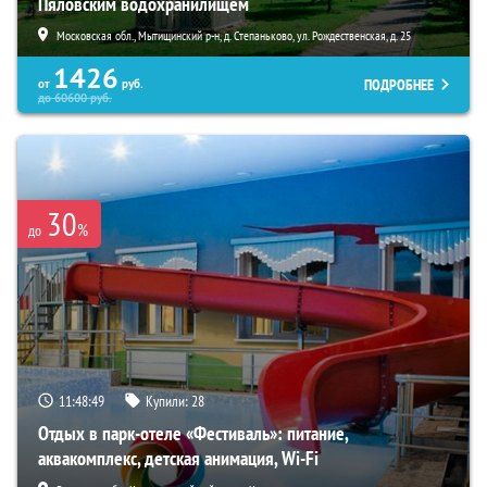
Пяловским водохранилищем
Московская обл., Мытищинский р-н, д. Степаньково, ул. Рождественская, д. 25
1426
ПОДРОБНЕЕ
от
руб.
до
60600
руб.
30
%
до
11:48:47
Купили:
28
Отдых в парк-отеле «Фестиваль»: питание,
аквакомплекс, детская анимация, Wi-Fi