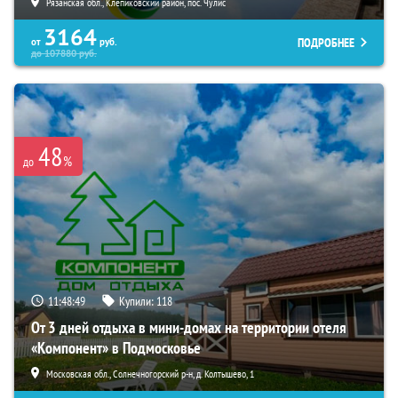
Рязанская обл., Клепиковский район, пос. Чулис
3164
ПОДРОБНЕЕ
от
руб.
до
107880
руб.
48
%
до
11:48:47
Купили:
118
От 3 дней отдыха в мини-домах на территории отеля
«Компонент» в Подмосковье
Московская обл., Солнечногорский р-н, д. Колтышево, 1