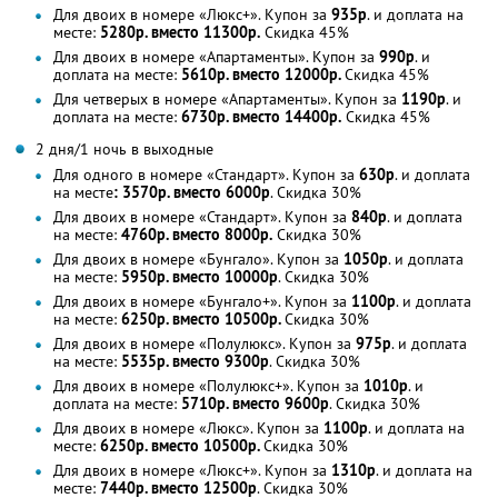
Для двоих в номере «Люкс+». Купон за
935р
. и доплата на
месте:
5280р. вместо 11300р.
Скидка 45%
Для двоих в номере «Апартаменты». Купон за
990р
. и
доплата на месте:
5610р. вместо 12000р.
Скидка 45%
Для четверых в номере «Апартаменты». Купон за
1190р
. и
доплата на месте:
6730р. вместо 14400р.
Скидка 45%
2 дня/1 ночь в выходные
Для одного в номере «Стандарт». Купон за
630р
. и доплата
на месте
: 3570р. вместо 6000р
. Скидка 30%
Для двоих в номере «Стандарт». Купон за
840р
. и доплата
на месте:
4760р. вместо 8000р.
Скидка 30%
Для двоих в номере «Бунгало». Купон за
1050р
. и доплата
на месте:
5950р. вместо 10000р
. Скидка 30%
Для двоих в номере «Бунгало+». Купон за
1100р
. и доплата
на месте:
6250р. вместо 10500р.
Скидка 30%
Для двоих в номере «Полулюкс». Купон за
975р
. и доплата
на месте:
5535р. вместо 9300р
. Скидка 30%
Для двоих в номере «Полулюкс+». Купон за
1010р
. и
доплата на месте:
5710р. вместо 9600р
. Скидка 30%
Для двоих в номере «Люкс». Купон за
1100р
. и доплата на
месте:
6250р. вместо 10500р.
Скидка 30%
Для двоих в номере «Люкс+». Купон за
1310р
. и доплата на
месте:
7440р. вместо 12500р
. Скидка 30%