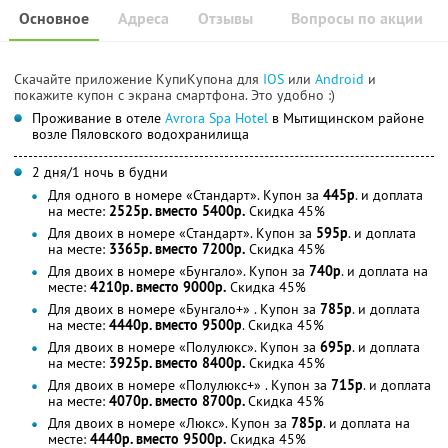
Основное
Адреса
Отзывы
Вопросы по акции
Скачайте приложение КупиКупона для
IOS
или
Android
и
покажите купон с экрана смартфона. Это удобно :)
Проживание в отеле
Avrora Spa Hotel
в Мытищинском районе
возле Пяловского водохранилища
2 дня/1 ночь в будни
Для одного в номере «Стандарт». Купон за
445р
. и доплата
на месте:
2525р. вместо 5400р.
Скидка 45%
Для двоих в номере «Стандарт». Купон за
595р
. и доплата
на месте:
3365р. вместо 7200р.
Скидка 45%
Для двоих в номере «Бунгало». Купон за
740р
. и доплата на
месте:
4210р. вместо 9000р.
Скидка 45%
Для двоих в номере «Бунгало+» . Купон за
785р
. и доплата
на месте:
4440р. вместо 9500р
. Скидка 45%
Для двоих в номере «Полулюкс». Купон за
695р
. и доплата
на месте:
3925р. вместо 8400р.
Скидка 45%
Для двоих в номере «Полулюкс+» . Купон за
715р
. и доплата
на месте:
4070р. вместо 8700р.
Скидка 45%
Для двоих в номере «Люкс». Купон за
785р
. и доплата на
месте:
4440р. вместо 9500р.
Скидка 45%