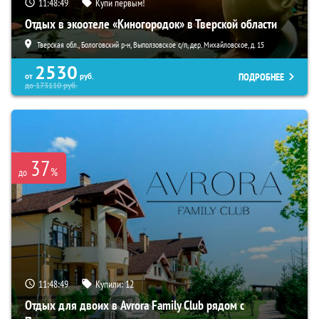
11:48:47
Купи первым!
Отдых в экоотеле «Киногородок» в Тверской области
Тверская обл., Бологовский р-н, Выползовское с/п, дер. Михайловское, д. 15
2530
ПОДРОБНЕЕ
от
руб.
до
173110
руб.
37
%
до
11:48:47
Купили:
12
Отдых для двоих в Avrora Family Club рядом с