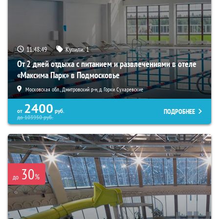
11:48:47
Купили:
1
От 2 дней отдыха с питанием и развлечениями в отеле
«Максима Парк» в Подмосковье
Московская обл., Дмитровский р-н, д. Горки Сухаревские
2400
ПОДРОБНЕЕ
от
руб.
до
103950
руб.
30
%
до