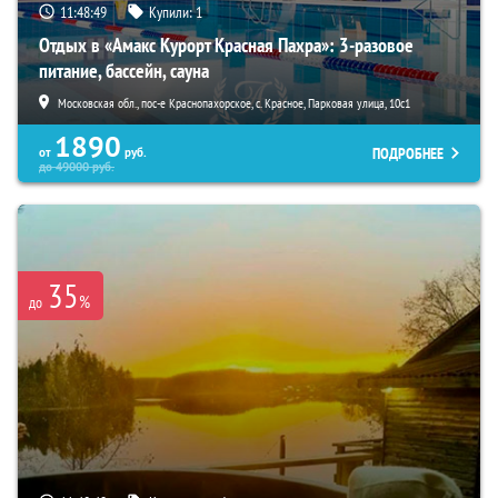
11:48:47
Купили:
1
Отдых в «Амакс Курорт ‎Красная Пахра»: 3-разовое
питание, бассейн, сауна
Московская обл., пос-е Краснопахорское, с. Красное, Парковая улица, 10с1
1890
ПОДРОБНЕЕ
от
руб.
до
49000
руб.
35
%
до