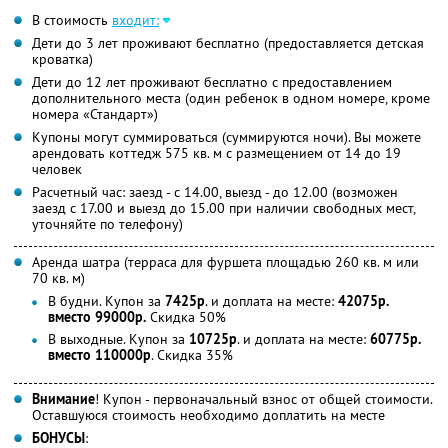
В стоимость
входит:
Дети до 3 лет проживают бесплатно (предоставляется детская
кроватка)
Дети до 12 лет проживают бесплатно с предоставлением
дополнительного места (один ребенок в одном номере, кроме
номера «Стандарт»)
Купоны могут суммироваться (суммируются ночи). Вы можете
арендовать коттедж 575 кв. м с размещением от 14 до 19
человек
Расчетный час: заезд - с 14.00, выезд - до 12.00 (возможен
заезд с 17.00 и выезд до 15.00 при наличии свободных мест,
уточняйте по телефону)
Аренда шатра (терраса для фуршета площадью 260 кв. м или
70 кв. м)
В будни. Купон за
7425р
. и доплата на месте:
42075р.
вместо 99000р.
Скидка 50%
В выходные. Купон за
10725р
. и доплата на месте:
60775р.
вместо 110000р
. Скидка 35%
Внимание
! Купон - первоначальный взнос от общей стоимости.
Оставшуюся стоимость необходимо доплатить на месте
БОНУСЫ
: