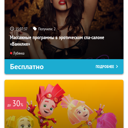
15:07:36
Получили:
2
Массажные программы в эротическом спа-салоне
«Ванилия»
Лубянка
Бесплатно
ПОДРОБНЕЕ
30
%
до