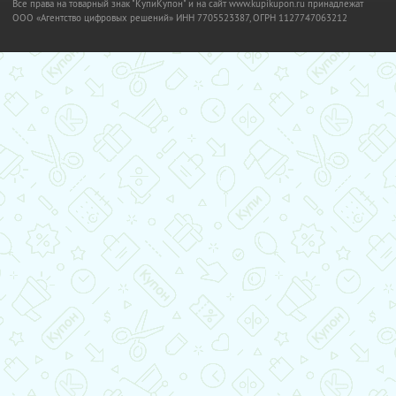
Все права на товарный знак "КупиКупон" и на сайт www.kupikupon.ru принадлежат
OOO «Агентство цифровых решений» ИНН 7705523387, ОГРН 1127747063212