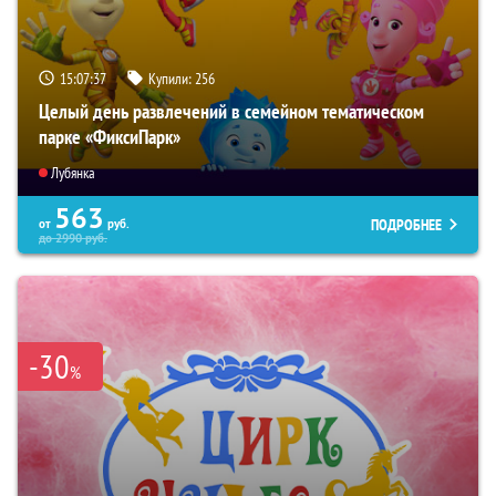
15:07:36
Купили:
256
Целый день развлечений в семейном тематическом
парке «ФиксиПарк»
Лубянка
563
ПОДРОБНЕЕ
от
руб.
до
2990
руб.
-30
%