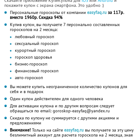
Скачайте приложение КупиКупона для
IOS
или
Android
и
покажите купон с экрана смартфона. Это удобно :)
Персональные гороскопы от компании
easyfaq.ru
за 117р.
вместо 1960р. Скидка 94%
Купив купон, вы получаете 7 персонально составленных
гороскопов на 2 месяца:
любовный гороскоп
сексуальный гороскоп
курортный гороскоп
гороскоп здоровья
бизнес-гороскоп
финансовый гороскоп
авто-гороскоп
Вы можете купить неограниченное количество купонов для
себя и в подарок
Один купон действителен для одного человека
Для активации купона и по другим вопросам следует
обращаться по email: goroskop-easyfaq@yandex.ru
Скидка по купону не суммируется с другими акциями и
предложениями
Внимание!
Только на сайте
easyfaq.ru
вы получаете за эту цену
безлимитный аккаунт для расчета гороскопа на 2 месяца, зная