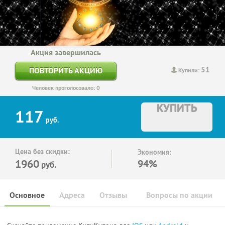
Акция завершилась
51
ПОВТОРИТЬ АКЦИЮ
Купили:
Человек проголосовало: 0
КУПИТЬ
117
руб.
Цена без скидки:
Экономия:
1960
94%
руб.
Основное
Адреса
Отзывы
Вопросы по акции