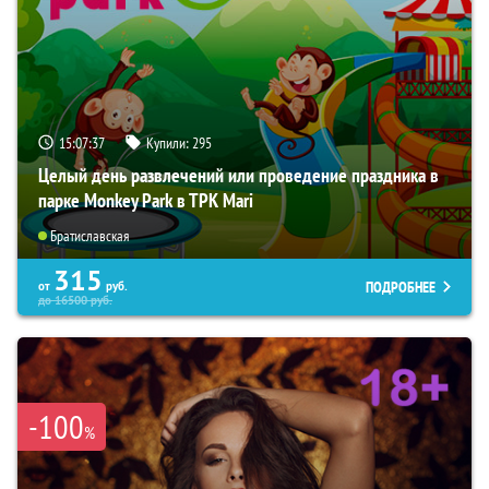
15:07:36
Купили:
295
Целый день развлечений или проведение праздника в
парке Monkey Park в ТРК Mari
Братиславская
315
ПОДРОБНЕЕ
от
руб.
до
16500
руб.
-100
%