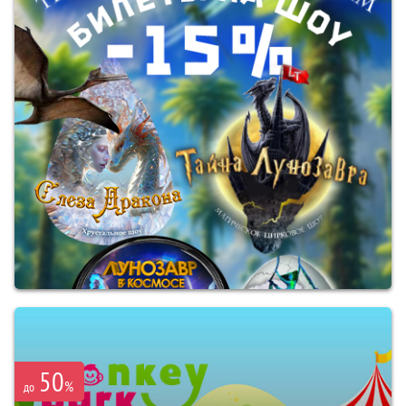
50
%
до