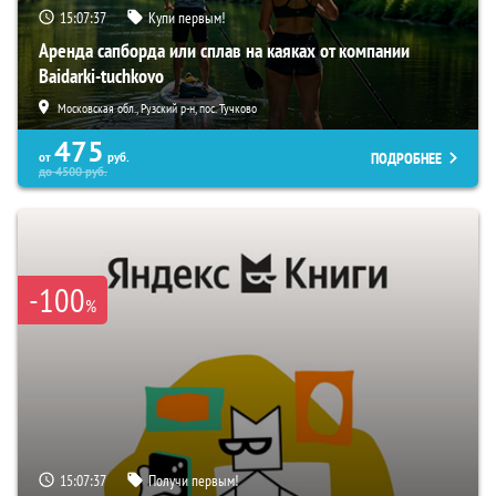
15:07:36
Купи первым!
Аренда сапборда или сплав на каяках от компании
Baidarki-tuchkovo
Московская обл., Рузский р-н, пос. Тучково
475
ПОДРОБНЕЕ
от
руб.
до
4500
руб.
-100
%
15:07:36
Получи первым!