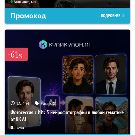
Автозаводская
Промокод
ПОДРОБНЕЕ
-61
%
12:34:53
Купили:
81
Фотосессия с ИИ: 3 нейрофотографии в любой тематике
от KK AI
Россия