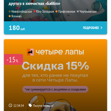
другого в химчистках «Бабблз»
Новослободская
Юго-Западная
Профсоюзная
Чертановская
Ясенево
180
ПОДРОБНЕЕ
руб.
-15
%
12:34:53
Получи первым!