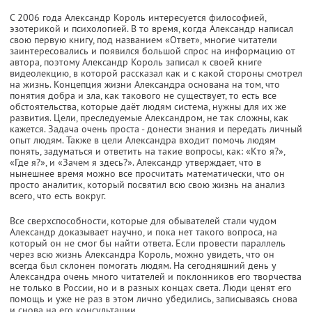
С 2006 года Александр Король интересуется философией,
эзотерикой и психологией. В то время, когда Александр написал
свою первую книгу, под названием «Ответ», многие читатели
заинтересовались и появился большой спрос на информацию от
автора, поэтому Александр Король записал к своей книге
видеолекцию, в которой рассказал как и с какой стороны смотрел
на жизнь. Концепция жизни Александра основана на том, что
понятия добра и зла, как такового не существует, то есть все
обстоятельства, которые даёт людям система, нужны для их же
развития. Цели, преследуемые Александром, не так сложны, как
кажется. Задача очень проста - донести знания и передать личный
опыт людям. Также в цели Александра входит помочь людям
понять, задуматься и ответить на такие вопросы, как: «Кто я?»,
«Где я?», и «Зачем я здесь?». Александр утверждает, что в
нынешнее время можно все просчитать математически, что он
просто аналитик, который посвятил всю свою жизнь на анализ
всего, что есть вокруг.
Все сверхспособности, которые для обывателей стали чудом
Александр доказывает научно, и пока нет такого вопроса, на
который он не смог бы найти ответа. Если провести параллель
через всю жизнь Александра Король, можно увидеть, что он
всегда был склонен помогать людям. На сегодняшний день у
Александра очень много читателей и поклонников его творчества
не только в России, но и в разных концах света. Люди ценят его
помощь и уже не раз в этом лично убедились, записываясь снова
и снова на его консультации.