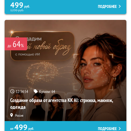
499
ПОДРОБНЕЕ
руб.
1290
руб.
64
%
до
12:34:53
Купили:
64
Создание образа от агентства KK AI: стрижка, макияж,
одежда
Россия
499
ПОДРОБНЕЕ
от
руб.