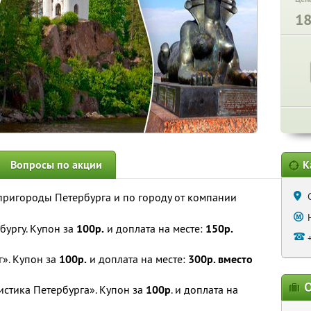
1
Вопросы по акции
К
 пригороды Петербурга и по городу от компании
бургу. Купон за
100р.
и доплата на месте:
150р.
». Купон за
100р.
и доплата на месте:
300р. вместо
О
истика Петербурга». Купон за
100р
. и доплата на