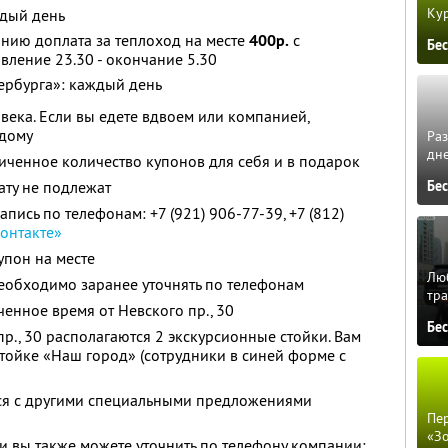
Кур
ждый день
нию доплата за теплоход на месте
400р.
с
Бе
вление 23.30 - окончание 5.30
ербурга»: каждый день
века. Если вы едете вдвоем или компанией,
ждому
Ра
дне
ченное количество купонов для себя и в подарок
Бе
ату не подлежат
ись по телефонам: +7 (921) 906-77-39, +7 (812)
онтакте»
упон на месте
Люб
еобходимо заранее уточнять по телефонам
тра
енное время от Невского пр., 30
Бе
р., 30 располагаются 2 экскурсионные стойки. Вам
тойке «Наш город» (сотрудники в синей форме с
тся с другими специальными предложениями
Пер
«З
 вы также можете уточнить по телефону компании: