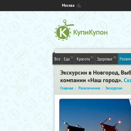
Москва
32
91
80
Все
Еда
Красота
Здоровье
Развл
Экскурсии в Новгород, Выб
компании «Наш город».
Ск
Главная
Развлечения
Экскурсии