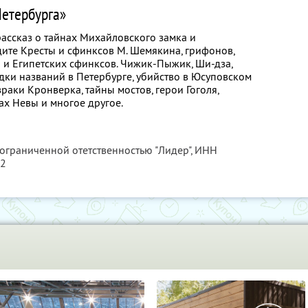
Петербурга»
рассказ о тайнах Михайловского замка и
дите Кресты и сфинксов М. Шемякина, грифонов,
а и Египетских сфинксов. Чижик-Пыжик, Ши-дза,
адки названий в Петербурге, убийство в Юсуповском
зраки Кронверка, тайны мостов, герои Гоголя,
ах Невы и многое другое.
 ограниченной отетственностью "Лидер",
ИНН
62