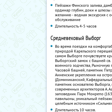
Пейзажи Финского залива, дамб
ординар глубин, доки и шлюзы в
желанию - водная экскурсия с о
обслуживание
Длительность 4-5 часов
Средневековый Выборг
Во время поездки на комфорта
природой Карельского перешейка
самом Выборге почувствуете кр
Выборгский замок с башней св. 
военного зодчества, Рыночную 
Часовой башней, памятник Петр
Анненские укрепления на остро
(Доминиканский, Кафедральный, 
памятник основателю Выборга, 
современных архитекторов А. Аа
заповедник Парк Монрепо (163 
павильоны, уникальный пейзаж
целебным источником «Сильмя»
Длительность 10 часов.