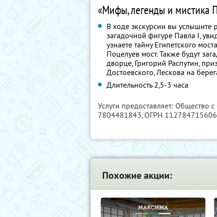
«Мифы, легенды и мистика 
В ходе экскурсии вы услышите 
загадочной фигуре Павла I, уви
узнаете тайну Египетского мост
Поцелуев мост. Также будут заг
дворце, Григорий Распутин, при
Достоевского, Лескова на берег
Длительность 2,5-3 часа
Услуги предоставляет: Общество с
7804481843
, ОГРН 11278471560
Похожие акции: