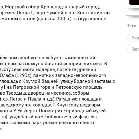
а, Морской собор Кронштадта, старый город,
ремён Петра I, форт Чумной, форт Константин, по
смотром фортов (доплата 300 р.), экскурсионное
Теги:
Экс
Заг
бельном автобусе полюбуетесь живописной
, вам расскажут о богатой истории этих мест. В
асоту Северного модерна, посетите древний
Олафа (1293г.), памятник западно-европейского
площадь с Круглой башней, улицу Водяной заставы с
у I на Петровской горе и Петровскую площадь,
ве Твердыш, дворец наместника, соборы
св. Петра и Павла и т.д.), Ратушную площадь и
шведскому полководцу, Т. Кнутссону, шедевры
лто и У. Ульберга. Посмотрите природный музей-
га): усадебный дом, библиотечный флигель,
ный скальный парк романтического стиля с
.