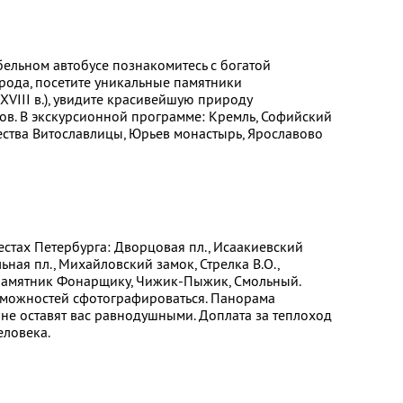
ельном автобусе познакомитесь с богатой
рода, посетите уникальные памятники
XVIII в.), увидите красивейшую природу
хов. В экскурсионной программе: Кремль, Софийский
ества Витославлицы, Юрьев монастырь, Ярославово
стах Петербурга: Дворцовая пл., Исаакиевский
ьная пл., Михайловский замок, Стрелка В.О.,
 памятник Фонарщику, Чижик-Пыжик, Смольный.
зможностей сфотографироваться. Панорама
 не оставят вас равнодушными. Доплата за теплоход
еловека.