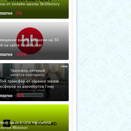
сы от онлайн-школы Skillfactory
сплатно
-5%
змещение вашей вакансии на 30
й на сайте HeadHunter
сплатно
-100%
ой трансфер от сервиса заказа
нсферов из аэропортов i'way
сплатно
-10%
вый заказ в сети магазинов
олотое Яблоко»