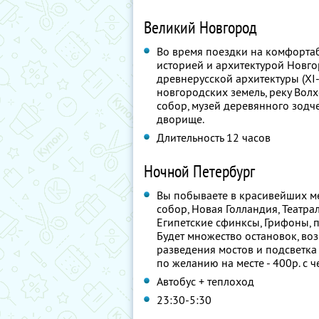
Великий Новгород
Во время поездки на комфортаб
историей и архитектурой Новго
древнерусской архитектуры (XI-
новгородских земель, реку Вол
собор, музей деревянного зодч
дворище.
Длительность 12 часов
Ночной Петербург
Вы побываете в красивейших ме
собор, Новая Голландия, Театрал
Египетские сфинксы, Грифоны,
Будет множество остановок, во
разведения мостов и подсветка
по желанию на месте - 400р. с ч
Автобус + теплоход
23:30-5:30