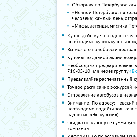
Обзорная по Петербургу: ка
«Ночной Петербург»: по жела
человека; каждый день, отпра
«Мифы, легенды, мистика Пет
Купон действует на одного чело
необходимо купить купоны ка
Вы можете приобрести неограни
Купоны по данной акции возвр
Необходима предварительная зап
716-05-10 или через группу
«Вк
Предъявляйте распечатанный к
Точное расписание экскурсий н
Отправление автобусов в назнач
Внимание! По адресу: Невский п
необходимо подойти только к с
надписью «Экскурсии»)
Скидка по купону не суммируе
компании
Информацию по условиям акции