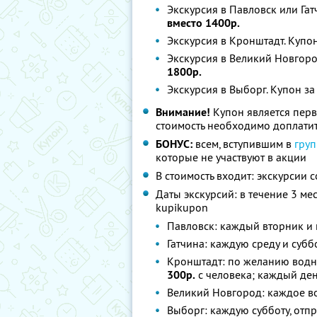
Экскурсия в Павловск или Гат
вместо 1400р.
Экскурсия в Кронштадт. Купо
Экскурсия в Великий Новгоро
1800р.
Экскурсия в Выборг. Купон з
Внимание!
Купон является пер
стоимость необходимо доплатит
БОНУС:
всем, вступившим в
груп
которые не участвуют в акции
В стоимость входит: экскурсии 
Даты экскурсий: в течение 3 ме
kupikupon
Павловск: каждый вторник и 
Гатчина: каждую среду и субб
Кронштадт: по желанию водна
300р.
с человека; каждый ден
Великий Новгород: каждое во
Выборг: каждую субботу, отп