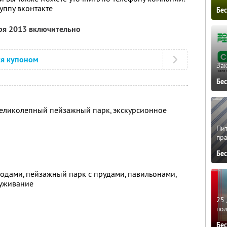
руппу вконтакте
Бе
бря 2013 включительно
ся купоном
Зак
Бе
великолепный пейзажный парк, экскурсионное
Пит
пра
Бе
одами, пейзажный парк с прудами, павильонами,
луживание
25 
по
Бе