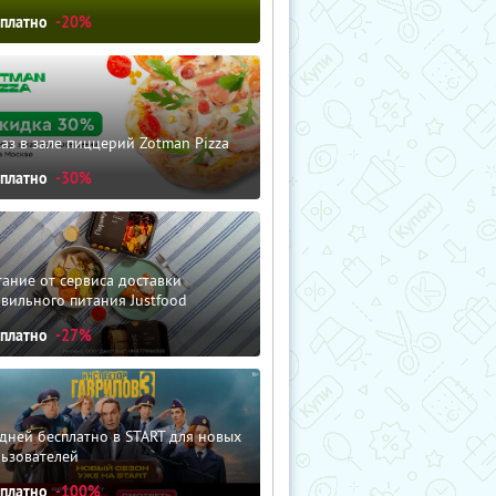
сплатно
-20%
аз в зале пиццерий Zotman Pizza
сплатно
-30%
ание от сервиса доставки
вильного питания Justfood
сплатно
-27%
дней бесплатно в START для новых
льзователей
сплатно
-100%