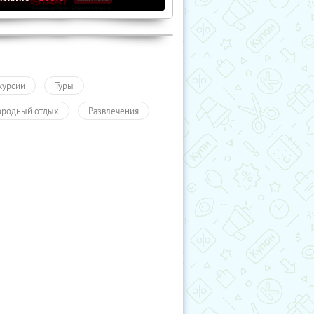
курсии
Туры
ородный отдых
Развлечения