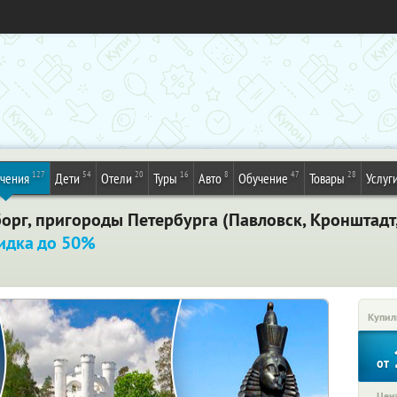
127
54
20
16
8
47
28
ечения
Дети
Отели
Туры
Авто
Обучение
Товары
Услуг
орг, пригороды Петербурга (Павловск, Кронштадт, 
идка до 50%
Купил
от
Цена