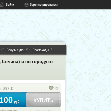
Войти
Зарегистрироваться
19
201
73
и
ПолучиКупон
Промокоды
Гатчина) и по городу от
387
(0)
и:
100
КУПИТЬ
руб.
 без скидки: