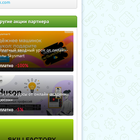
k.com
ругие акции партнера
сплатный вводный урок от онлайн-
олы Skysmart
сплатно
-100%
зличные курсы от онлайн-академии
дюсон»
сплатно
-5%