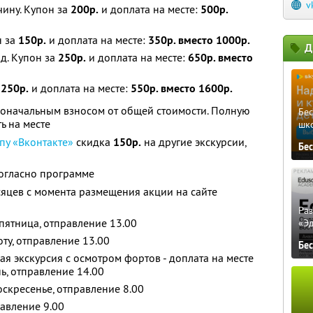
v
чину. Купон за
200р.
и доплата на месте:
500р.
н за
150р.
и доплата на месте:
350р. вместо 1000р.
Д
д. Купон за
250р.
и доплата на месте:
650р. вместо
а
250р.
и доплата на месте:
550р. вместо 1600р.
воначальным взносом от общей стоимости. Полную
Бе
ь на месте
шк
пу «Вконтакте»
скидка
150р.
на другие экскурсии,
Бе
согласно программе
сяцев с момента размещения акции на сайте
Ра
пятница, отправление 13.00
«Э
оту, отправление 13.00
Бе
я экскурсия с осмотром фортов - доплата на месте
ь, отправление 14.00
скресенье, отправление 8.00
равление 9.00